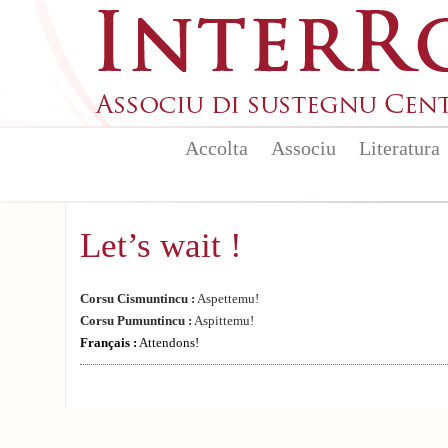
Skip to main content
Accolta
Associu
Literatura
Let’s wait !
Corsu Cismuntincu :
Aspettemu!
Corsu Pumuntincu :
Aspittemu!
Français :
Attendons!