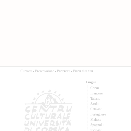
Cuntattu
-
Presentazione
-
Partenarii
-
Pianu di u situ
Lingue
Corsu
Francese
Talianu
Sardu
Catalanu
Purtughese
Maltese
Spagnolu
Sicilianu