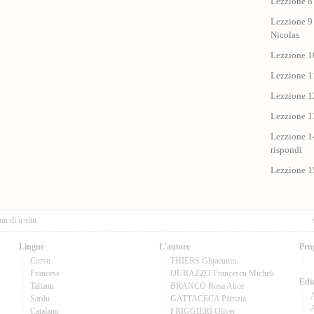
Lezzione 8 
Lezzione 9 
Nicolas
Lezzione 10
Lezzione 11
Lezzione 12
Lezzione 1
Lezzione 14
rispondi
Lezzione 1
nu di u situ
Lingue
L'autore
Pru
Corsu
THIERS Ghjacumu
Francese
DURAZZO Francescu Micheli
Ediz
Talianu
BRANCO Rosa Alice
Sardu
GATTACECA Patrizia
A
Catalanu
FRIGGIERI Oliver