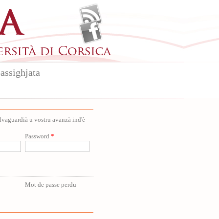
assighjata
salvaguardià u vostru avanzà ind'è
Password
*
Mot de passe perdu