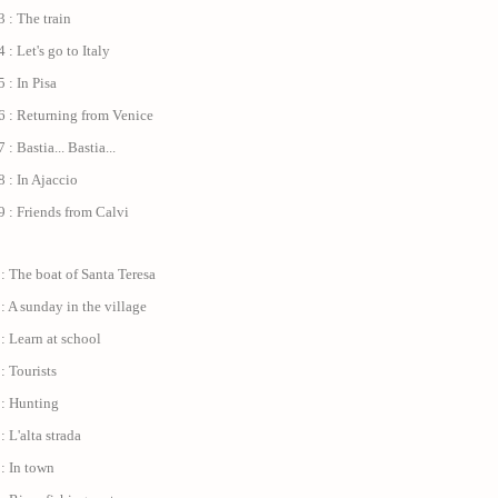
 : The train
 : Let's go to Italy
 : In Pisa
6 : Returning from Venice
: Bastia... Bastia...
 : In Ajaccio
 : Friends from Calvi
: The boat of Santa Teresa
: A sunday in the village
: Learn at school
: Tourists
 : Hunting
: L'alta strada
: In town