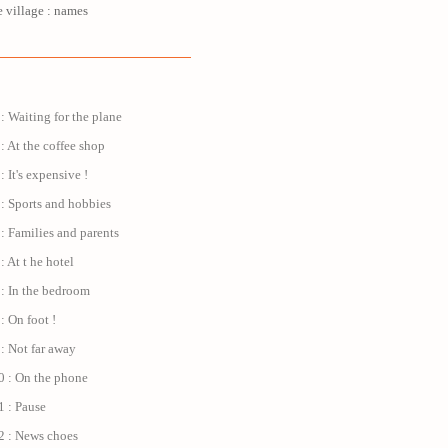
e village : names
: Waiting for the plane
: At the coffee shop
: It's expensive !
: Sports and hobbies
: Families and parents
: At t he hotel
 : In the bedroom
: On foot !
: Not far away
0 : On the phone
1 : Pause
2 : News choes