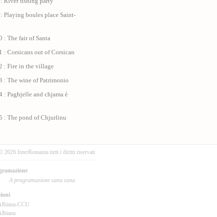
: River fishing party
: Playing boules place Saint-
 : The fair of Santa
 : Corsicans out of Corsican
 : Fire in the village
3 : The wine of Patrimonio
 : Paghjelle and chjama è
5 : The pond of Chjurlinu
© 2026 InterRomania tutti i diritti riservati
gramazione
A prugramazione sana sana
ioni
Albiana-CCU
lbiana