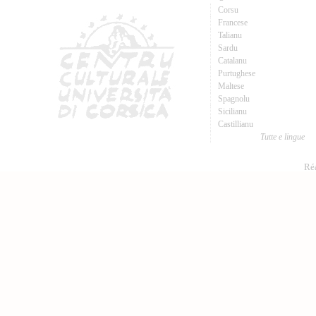
Corsu
Francese
Talianu
Sardu
Catalanu
Purtughese
Maltese
Spagnolu
Sicilianu
Castillianu
Tutte e lingue
Réa