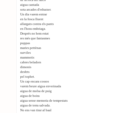
de la roca del falcó
aigua cantada
sota arcades d'esbarzer.
Un dia varem entrar
en la fosca lluent
allargats contra els pants
en l'hora embriaga.
Després no hem estat
res més que fantasmes
puppas
maries pettènas
surviles
mammotis
cabres beladors
dimonis
desfets
pel tophet.
Un cap encara cossos
varem beure aigua enverinada
aigua de molsa de puig
aigua de boira
aigua sense memoria de tempestats
aigua de terra salvada.
No ens van tirar al baal