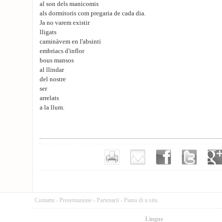
al son dels manicomis
als dormitoris com pregaria de cada dia.
Ja no varem existir
lligats
caminàvem en l'absinti
embriacs d'inflor
bous mansos
al llindar
del nostre
ser
arrelats
a la llum.
Cuntattu
-
Presentazione
-
Partenarii
-
Pianu di u situ
Lingue