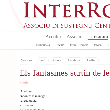
Aller au contenu principal
Accolta
Associu
Literatura
Bonanova
Puesia
Isule literarie
Prosa
A
Versione :
Sardu
Corsu
Catalanu
Ladinu
Els fantasmes surtin de l
Puesia
On el prat
encontra la mànega
l'aigua queia
a tronades