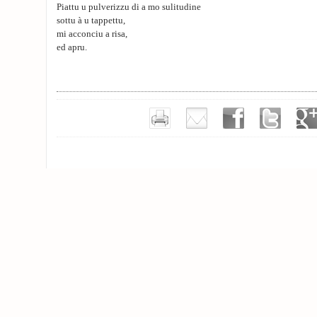
Piattu u pulverizzu di a mo sulitudine
sottu à u tappettu,
mi acconciu a risa,
ed apru.