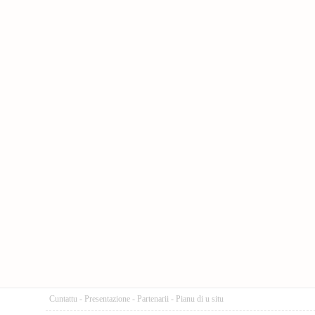
Cuntattu
-
Presentazione
-
Partenarii
-
Pianu di u situ