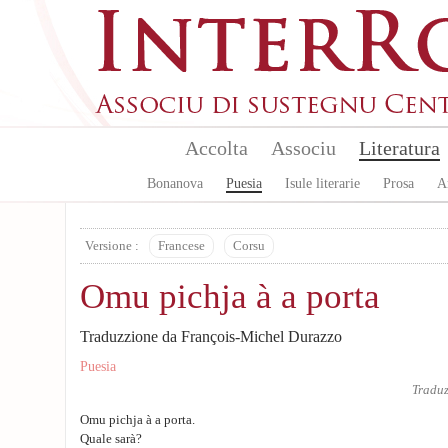
Aller au contenu principal
Accolta
Associu
Literatura
Bonanova
Puesia
Isule literarie
Prosa
A
Versione :
Francese
Corsu
Omu pichja à a porta
Traduzzione da François-Michel Durazzo
Puesia
Tradu
Omu pichja à a porta.
Quale sarà?