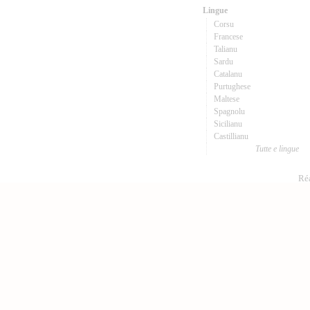
Lingue
Corsu
Francese
Talianu
Sardu
Catalanu
Purtughese
Maltese
Spagnolu
Sicilianu
Castillianu
Tutte e lingue
Réa