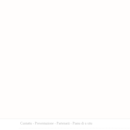
Cuntattu
-
Presentazione
-
Partenarii
-
Pianu di u situ