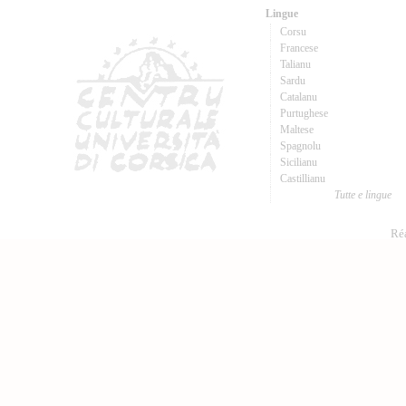
Lingue
Corsu
Francese
Talianu
Sardu
Catalanu
Purtughese
Maltese
Spagnolu
Sicilianu
Castillianu
Tutte e lingue
Réa