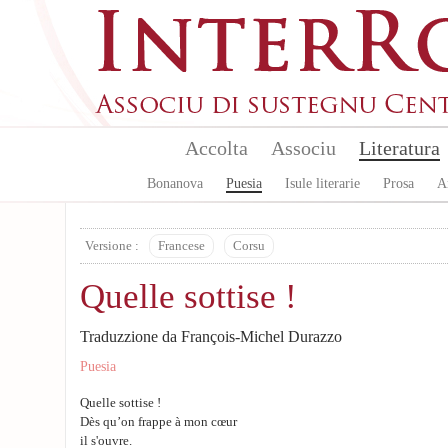
Aller au contenu principal
Accolta
Associu
Literatura
Bonanova
Puesia
Isule literarie
Prosa
A
Versione :
Francese
Corsu
Quelle sottise !
Traduzzione da François-Michel Durazzo
Puesia
Quelle sottise !
Dès qu’on frappe à mon cœur
il s'ouvre.