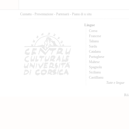
Cuntattu
-
Presentazione
-
Partenarii
-
Pianu di u situ
Lingue
Corsu
Francese
Talianu
Sardu
Catalanu
Purtughese
Maltese
Spagnolu
Sicilianu
Castillianu
Tutte e lingue
Réa