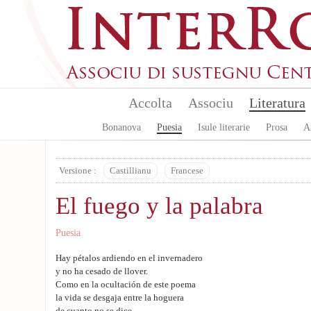
Aller au contenu principal
Accolta
Associu
Literatura
Bonanova
Puesia
Isule literarie
Prosa
A
Versione :
Castillianu
Francese
El fuego y la palabra
Puesia
Hay pétalos ardiendo en el invernadero
y no ha cesado de llover.
Como en la ocultación de este poema
la vida se desgaja entre la hoguera