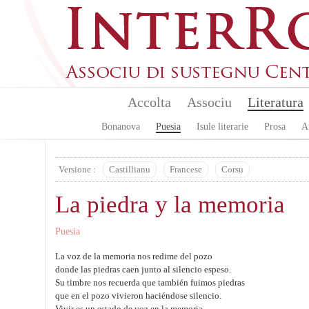
Aller au contenu principal
Accolta
Associu
Literatura
Bonanova
Puesia
Isule literarie
Prosa
A
Versione :
Castillianu
Francese
Corsu
La piedra y la memoria
Puesia
La voz de la memoria nos redime del pozo
donde las piedras caen junto al silencio espeso.
Su timbre nos recuerda que también fuimos piedras
que en el pozo vivieron haciéndose silencio.