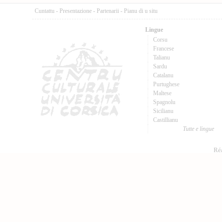
Cuntattu
-
Presentazione
-
Partenarii
-
Pianu di u situ
Lingue
Corsu
Francese
Talianu
Sardu
Catalanu
Purtughese
Maltese
Spagnolu
Sicilianu
Castillianu
Tutte e lingue
Réa