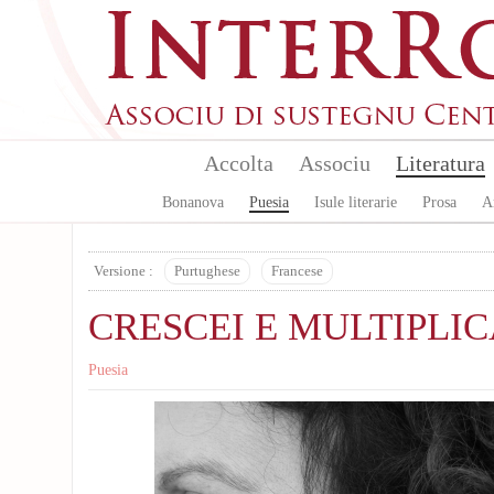
Aller au contenu principal
Accolta
Associu
Literatura
Bonanova
Puesia
Isule literarie
Prosa
A
Versione :
Purtughese
Francese
CRESCEI E MULTIPLIC
Puesia