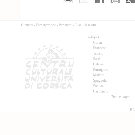
Cuntattu
-
Presentazione
-
Partenarii
-
Pianu di u situ
Lingue
Corsu
Francese
Talianu
Sardu
Catalanu
Purtughese
Maltese
Spagnolu
Sicilianu
Castillianu
Tutte e lingue
Réa