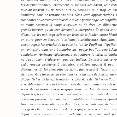
les acteurs ânonnent, malmènent, et soudain déclament, leur redo
leur au moment où ils furent dits ou écrits et, qu’à trop les ent
connaître, nous ne retrouvions plus. Dans leurs approximations, l
ricanantes pour retrouver leur rôle et leur personnage, les singulie
au moins écornent, à coups d’insultes ou de rires, les silhouette
grands hommes qu’on leur demande d’interpréter. Et quand sont
d’émotion, les nobles principes sur lesquels se fondent notre histoi
un autre, pour en détruire la solennelle architecture. Ainsi dans
chœur, repris les articles de la constitution de Paoli sur l’égalit
ont entrepris dans une baignoire un voyage bouffon vers l’Angl
conduits en Amérique, déclament, avec toujours la même solennité
ne s’appliquent évidemment pas aux Indiens. Le spectateur se r
embarrassant problème à résoudre, problème auquel il peut d
divergentes. Et lui vient plus ou moins furtivement à l’esprit, a
tient peut-être lui aussi un rôle dans cette histoire de fous. Et au
dit, de l’échec de la représentation, et peut-être de l’échec de Paol
» semblent avoir renoncé à interpréter des personnages hors de leu
scène des moments dont le tragique était trop loin de leurs pens
dépassées, les voilà qui reviennent vers nous, des travées du publ
grâce au pouvoir des mots, les formidables et douloureux épisod
Novu, la suite d’accidents, de désordres, de malentendus, de hasa
aux gestes héroïques et vains de ceux qui, comme si souvent dans 
défaits parce qu’ils ont voulu défendre ce qui paraissait pour