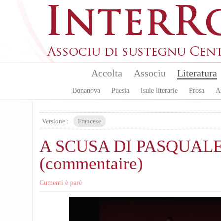
Aller au contenu principal
Accolta
Associu
Literatura
Bonanova
Puesia
Isule literarie
Prosa
A
Versione :
Francese
A SCUSA DI PASQUALE
(commentaire)
Cumenti è parè