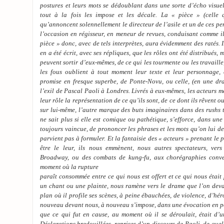
postures et leurs mots se dédoublant dans une sorte d’écho visuel
tout à la fois les impose et les décale. La « pièce » (celle q
qu’annoncent solennellement le directeur de l’asile et un de ces p
l’occasion en régisseur, en meneur de revues, conduisant comme il
pièce » donc, avec de tels interprètes, aura évidemment des ratés. 
en a été écrit, avec ses répliques, que les rôles ont été distribués, 
peuvent sortir d’eux-mêmes, de ce qui les tourmente ou les travaille,
les fous oublient à tout moment leur texte et leur personnage, e
promise en fresque superbe, de Ponte-Novu, ou celle, (en une d
l’exil de Pascal Paoli à Londres. Livrés à eux-mêmes, les acteurs m
leur rôle la représentation de ce qu’ils sont, de ce dont ils rêvent o
sur lui-même, l’autre marque des buts imaginaires dans des rushs t
ne sait plus si elle est comique ou pathétique, s’efforce, dans une
toujours vaincue, de prononcer les phrases et les mots qu’on lui de
parvient pas à formuler. Et la fantaisie des « acteurs » prenant le p
être le leur, ils nous emmènent, nous autres spectateurs, ver
Broadway, ou des combats de kung-fu, aux chorégraphies conve
moment où la rupture
paraît consommée entre ce qui nous est offert et ce qui nous était
un chant ou une plainte, nous ramène vers le drame que l’on devait
plan où il profile ses scènes, à peine ébauchées, de violence, d’héro
nouveau devant nous, à nouveau s’impose, dans une évocation en poi
que ce qui fut en cause, au moment où il se déroulait, était d
Déclarations bredouillées, reprises d’un discours de Paoli, de quel