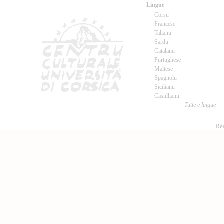
Lingue
Corsu
Francese
Talianu
Sardu
Catalanu
Purtughese
Maltese
Spagnolu
Sicilianu
Castillianu
Tutte e lingue
Réa