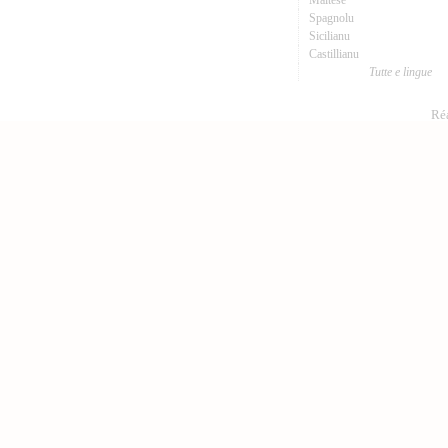
Maltese
Spagnolu
Sicilianu
Castillianu
Tutte e lingue
Réa