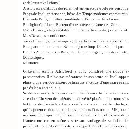
et de leurs révolutions !
Aristolosci a distribué des rôles mettant en scène quelques personna
Pasquale Paoli en personne, héros des Temps modernes et amoureux 
Clemente Paoli, bouillant pourfendeur d’ennemis de la Patrie.
Bonfiglio Guelfucci, Recteur d’une université fameuse : Corte.
Maria Cosway, élégante italo-londonienne, femme de goût et de lettr
Miss Darwin, sa confidente.
James Boswell, grand voyageur, fou de la Corse et de ses vertus à l’a
Bonaparte, admirateur du Babbu et jeune loup de la République.
Charles-André Pozzo di Borgo, brillant et intrigant, déjà diplomate.
Domestiques.
Militaires.
Ghjuvanni Antone Aristolosci a donc constitué une troupe a
pensionnaires. Il n’est pas mécontent de son texte où Paoli appa
phare d’une période historique fameuse et centre d’une intrigue am
pas étalée au grand jour.
Seulement voilà, la représentation bouleverse le bel ordonnanc
attendue ! Un vent de… déraison - de vérité plutôt- balaie toutes les
fiction volent en éclats. Les comédiens abandonnent leur texte, s
qu’ils jouent et font retentir la révolte dans l’institution ! Ils jouen
instrument critique qui fait tomber les masques et les faux-semblant
L’auteur-metteur en scène assiste au naufrage de sa belle fict
personnalités qu’il avait invitées à ce qui devait être son triomphe.