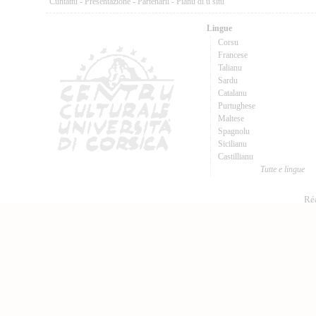
Cuntattu
-
Presentazione
-
Partenarii
-
Pianu di u situ
Lingue
Corsu
Francese
Talianu
Sardu
Catalanu
Purtughese
Maltese
Spagnolu
Sicilianu
Castillianu
Tutte e lingue
Réa