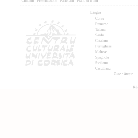
Cuntattu
-
Presentazione
-
Partenarii
-
Pianu di u situ
Lingue
Corsu
Francese
Talianu
Sardu
Catalanu
Purtughese
Maltese
Spagnolu
Sicilianu
Castillianu
Tutte e lingue
Réa