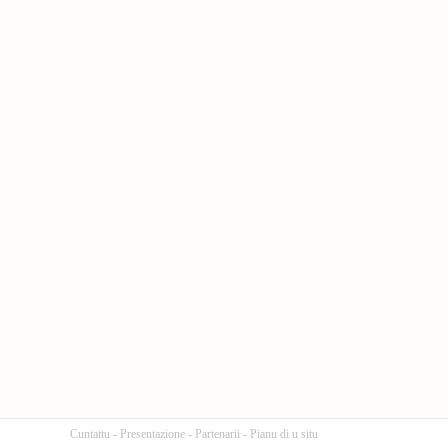
Cuntattu
-
Presentazione
-
Partenarii
-
Pianu di u situ