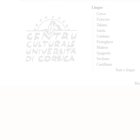
Lingue
Corsu
Francese
Talianu
Sardu
Catalanu
Purtughese
Maltese
Spagnolu
Sicilianu
Castillianu
Tutte e lingue
Réa