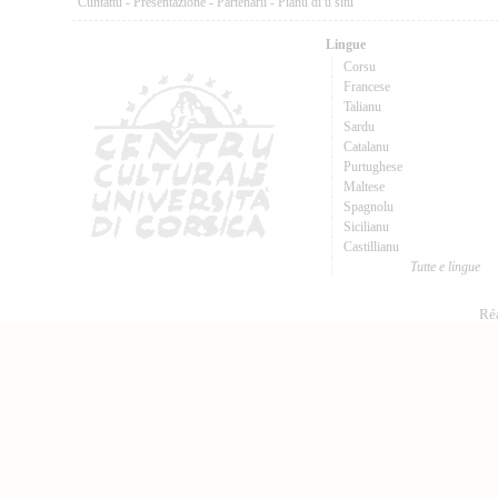
Cuntattu
-
Presentazione
-
Partenarii
-
Pianu di u situ
Lingue
Corsu
Francese
Talianu
Sardu
Catalanu
Purtughese
Maltese
Spagnolu
Sicilianu
Castillianu
Tutte e lingue
Réa