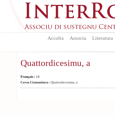
Aller au contenu principal
Accolta
Associu
Literatura
Quattordicesimu, a
Français :
14
Corsu Cismuntincu :
Quattordecesimu, a