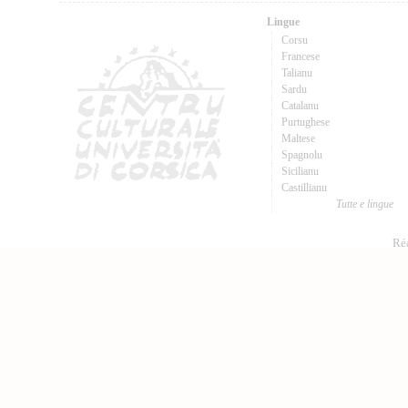
Lingue
Corsu
Francese
Talianu
Sardu
Catalanu
Purtughese
Maltese
Spagnolu
Sicilianu
Castillianu
Tutte e lingue
Réa