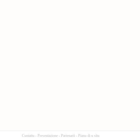
Cuntattu
-
Presentazione
-
Partenarii
-
Pianu di u situ