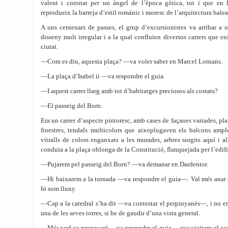
valent i coronat per un àngel de l’època gòtica, tot i que en 
reprodueix la barreja d’estil romànic i moresc de l’arquitectura balea
A uns centenars de passes, el grup d’excursionistes va arribar a 
disseny molt irregular i a la qual confluïen diversos carrers que enf
ciutat.
—Com es diu, aquesta plaça? —va voler saber en Marcel Lornans.
—La plaça d’Isabel ii —va respondre el guia.
—I aquest carrer llarg amb tot d’habitatges preciosos als costats?
—El passeig del Born.
Era un carrer d’aspecte pintoresc, amb cases de façanes variades, p
finestres, tendals multicolors que aixoplugaven els balcons ampl
vitralls de colors enganxats a les murades, arbres sorgits aquí i a
conduïa a la plaça oblonga de la Constitució, flanquejada per l’edifi
—Pujarem pel passeig del Born? —va demanar en Dardentor.
—Hi baixarem a la tornada —va respondre el guia—. Val més anar ca
hi som lluny.
—Cap a la catedral s’ha dit —va contestar el perpinyanès—, i no em
una de les seves torres, si he de gaudir d’una vista general.