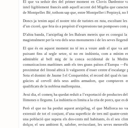
El que va seduir des del primer moment en Clovis Dardentor va
intel·ligiblement francès amb aquell accent del Migdia que caracter
de Montpeller. Bé, tothom sap que, entre Montpeller i Perpinyà, no hi
Doncs ja tenim aquí el nostre trio de turistes en ruta, escoltant le
d’un ciceró, que feia ús a propòsit d’expressions tan pomposes com 
D’altra banda, l’arxipèlag de les Balears mereix que es conegui la 
magistralment per la veu dels seus monuments i de les seves llegend
El que és en aquest moment no té res a veure amb el que va arrib
puixant fins al segle setze, si no en indústria, com a mínim e
admirable al bell mig de la conca occidental de la Mediterr
comunicacions marítimes amb els tres grans països d’Europa —Fra
proximitat del litoral africà li valgueren d’esser centre d’escalatge 
Sota el domini de Jaume I el Conqueridor, el record del qual és tan
gràcies al cervell dels seus ardits armadors, que comptaven 
qualificats de la noblesa mallorquina.
Avui dia, el comerç ha quedat reduït a l’exportació de productes del 
llimones o llegums. La indústria es limita a la cria de porcs, que es
Però el que no ha perdut aquest arxipèlag, el que Mallorca no va 
extensió de tot el conjunt, d’una superfície de tres mil quatre-cen
una població que supera els dos-cents mil habitants, és el seu clim
dolçor, el seu ambient fi, salobre, reviscolant, les seves meravell