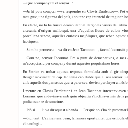
—Que acompanyaré el senyor...?
—Ja hi pots comptar —va respondre en Clovis Dardentor—. Pot es
meu gust, una figureta del país, i no tenc cap intenció de traginar-lo
En efecte, no hi ha turista deambulant al llarg dels carrers de Palm
artesania d’origen mallorquí, una d’aquelles lloses de colors vi
porcellana xinesa, aquelles curioses majòliques, que reben aquest 
fabriquen.
—Si m’ho permeteu —va dir en Jean Taconnat—, farem l’excursió pl
—Com no, senyor Taconnat. Era a punt de demanar-vos, o més avi
m’acceptàssiu per company durant aquestes poquíssimes hores.
En Patrice va trobar aquesta resposta formulada amb el gir ade
lleuger moviment de cap. No tenia cap dubte que al seu senyor li an
amb aquells dos parisencs que, a parer seu, devien pertànyer a més b
I mentre en Clovis Dardentor i en Jean Taconnat intercanviaven 
Lornans, que endevinava amb quin objectiu s’inclinava més de la par
podia estar-se de somriure.
—Idò sí... —li va dir aquest a banda—. Per què no s’ha de presentar 
—Sí, i tant! L’avinentesa, Jean, la famosa oportunitat que estipula el
el naufragi...