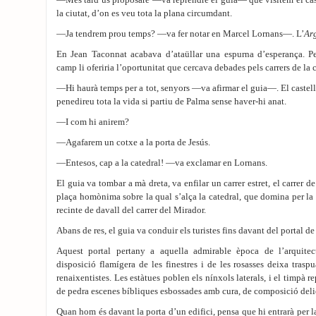
—Més tard us proposaré —va reprendre el guia— que visitem el caste
la ciutat, d’on es veu tota la plana circumdant.
—Ja tendrem prou temps? —va fer notar en Marcel Lornans—. L’
Ar
En Jean Taconnat acabava d’ataüllar una espurna d’esperança. P
camp li oferiria l’oportunitat que cercava debades pels carrers de la 
—Hi haurà temps per a tot, senyors —va afirmar el guia—. El castell 
penedireu tota la vida si partiu de Palma sense haver-hi anat.
—I com hi anirem?
—Agafarem un cotxe a la porta de Jesús.
—Entesos, cap a la catedral! —va exclamar en Lornans.
El guia va tombar a mà dreta, va enfilar un carrer estret, el carrer d
plaça homònima sobre la qual s’alça la catedral, que domina per la
recinte de davall del carrer del Mirador.
Abans de res, el guia va conduir els turistes fins davant del portal de
Aquest portal pertany a aquella admirable època de l’arquitec
disposició flamígera de les finestres i de les rosasses deixa traspu
renaixentistes. Les estàtues poblen els nínxols laterals, i el timpà r
de pedra escenes bíbliques esbossades amb cura, de composició delic
Quan hom és davant la porta d’un edifici, pensa que hi entrarà per 