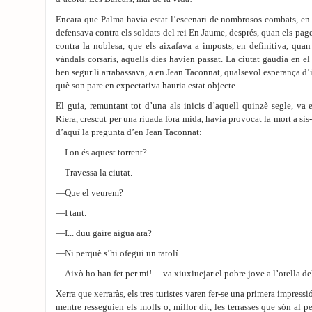
Encara que Palma havia estat l’escenari de nombrosos combats, en
defensava contra els soldats del rei En Jaume, després, quan els page
contra la noblesa, que els aixafava a imposts, en definitiva, quan 
vàndals corsaris, aquells dies havien passat. La ciutat gaudia en e
ben segur li arrabassava, a en Jean Taconnat, qualsevol esperança d’
què son pare en expectativa hauria estat objecte.
El guia, remuntant tot d’una als inicis d’aquell quinzè segle, va e
Riera, crescut per una riuada fora mida, havia provocat la mort a sis-
d’aquí la pregunta d’en Jean Taconnat:
—I on és aquest torrent?
—Travessa la ciutat.
—Que el veurem?
—I tant.
—I... duu gaire aigua ara?
—Ni perquè s’hi ofegui un ratolí.
—Això ho han fet per mi! —va xiuxiuejar el pobre jove a l’orella del
Xerra que xerraràs, els tres turistes varen fer-se una primera impressió
mentre resseguien els molls o, millor dit, les terrasses que són al p