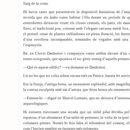
llarg de la costa.
Hi havia cases que presentaven la disposició fantasiosa de l’arq
recorda que els àrabs varen habitar l’illa durant un període de q
entreobertes deixaven veure els closos centrals, els patis, els ma
fines, el tradicional pou, coronat amb l’elegant carcassa metàl·lica, 
el peristil ornat de plantes enfiladisses en plena floració, les fine
d’una esveltesa incomparable, rematades de vegades amb una
l’espanyola.
Bé, en Clovis Dardentor i companyia varen arribar davant d’un ed
torres octogonals, que aportava el toc gòtic enmig d’aquells primers 
—Què és aquest edifici? —va demanar en Dardentor.
I si no fos que no volia sobtar encara més en Patrice, hauria fet serv
Era la llonja, l’antiga borsa, un monument esplèndid, amb magnífiq
la cornisa esculpida amb mà d’artista, que feien honor als ornamentis
—Entrem-hi —digué en Marcel Lornans, que no deixava d’interessar-
arqueològiques.
Hi entraren travessant una arcada que un sòlid pilar dividia pel
espaiosa, d’un aforament d’un miler de persones, la volta de la qual 
columnes primes. Només hi feia falta el rebombori del comerç, el 
com l’havien omplert en èpoques més pròsperes.