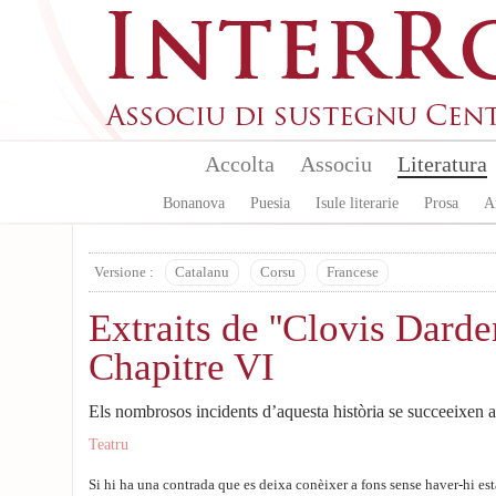
Aller au contenu principal
Accolta
Associu
Literatura
Bonanova
Puesia
Isule literarie
Prosa
A
Versione :
Catalanu
Corsu
Francese
Extraits de ''Clovis Darden
Chapitre VI
Els nombrosos incidents d’aquesta història se succeeixen a
Teatru
Si hi ha una contrada que es deixa conèixer a fons sense haver-hi esta