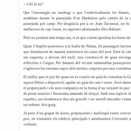
—
Chi lo sa
?
Que l’arrossegàs un naufragi o que l’embolcallassin les flames,
semblant durant la passejada d’en Dardentor pels carrers de la c
passejada pel camp. Per desgràcia per a en Jean Taconnat, no hi h
malfactors de cap classe, en aquestes afortunades illes Balears.
Però no perdem més temps ara, si és que volem aprofitar les hores de 
Quan l’
Argèles
penetrava a la badia de Palma, els passatgers havien
que dominaven de manera pintoresca les cases del port. Eren la cated
mà esquerra, a devora del moll, una construcció de gran enverg
reflectien a l’aigua. Per damunt del recinte emmurallat puntejaven
s’agitaven les enormes aspes dels molins, empeses per una considera
El millor que es pot fer quan no es coneix un país és consultar la
Gu
aquest llibret a disposició, agafar un guia de carn i ossos. Això darre
el perpinyanès i els seus companys en la forma d’un xitxarel·lo que v
de posat atractiu i fisonomia amarada de dolçor. Amb una espècie de
espatles, uns bombatxos fins als genolls i un senzill mocador verme
un turbant, feia goig.
Al preu d’un grapat de duros, perpinyanès i mallorquí varen conveni
peu, en visitarien els edificis principals i arrodonirien l’excursi
voltants.