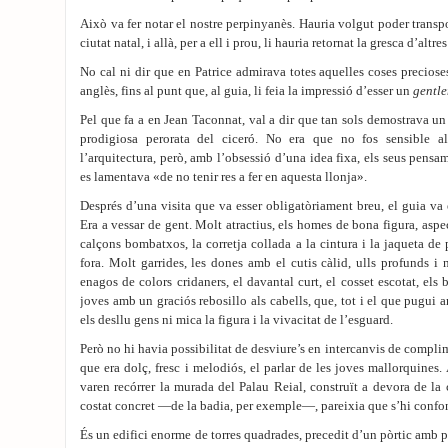
Això va fer notar el nostre perpinyanès. Hauria volgut poder transpo
ciutat natal, i allà, per a ell i prou, li hauria retornat la gresca d’altre
No cal ni dir que en Patrice admirava totes aquelles coses preciose
anglès, fins al punt que, al guia, li feia la impressió d’esser un
gentl
Pel que fa a en Jean Taconnat, val a dir que tan sols demostrava un
prodigiosa perorata del ciceró. No era que no fos sensible a
l’arquitectura, però, amb l’obsessió d’una idea fixa, els seus pensam
es lamentava «de no tenir res a fer en aquesta llonja».
Després d’una visita que va esser obligatòriament breu, el guia va e
Era a vessar de gent. Molt atractius, els homes de bona figura, aspect
calçons bombatxos, la corretja collada a la cintura i la jaqueta de
fora. Molt garrides, les dones amb el cutis càlid, ulls profunds i 
enagos de colors cridaners, el davantal curt, el cosset escotat, els
joves amb un graciós rebosillo als cabells, que, tot i el que pugui a
els desllu gens ni mica la figura i la vivacitat de l’esguard.
Però no hi havia possibilitat de desviure’s en intercanvis de complim
que era dolç, fresc i melodiós, el parlar de les joves mallorquines. A
varen recórrer la murada del Palau Reial, construït a devora de la 
costat concret —de la badia, per exemple—, pareixia que s’hi confo
És un edifici enorme de torres quadrades, precedit d’un pòrtic amb p