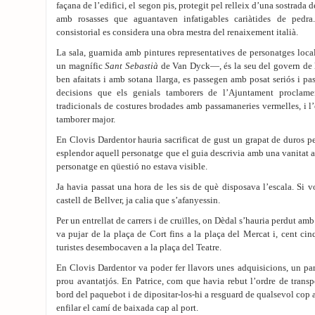
façana de l’edifici, el segon pis, protegit pel relleix d’una sostrada 
amb rosasses que aguantaven infatigables cariàtides de pedr
consistorial es considera una obra mestra del renaixement italià.
La sala, guarnida amb pintures representatives de personatges lo
un magnífic
Sant Sebastià
de Van Dyck—, és la seu del govern de l’
ben afaitats i amb sotana llarga, es passegen amb posat seriós i pa
decisions que els genials tamborers de l’Ajuntament proclame
tradicionals de costures brodades amb passamaneries vermelles, i l’o
tamborer major.
En Clovis Dardentor hauria sacrificat de gust un grapat de duros p
esplendor aquell personatge que el guia descrivia amb una vanitat a
personatge en qüestió no estava visible.
Ja havia passat una hora de les sis de què disposava l’escala. Si vo
castell de Bellver, ja calia que s’afanyessin.
Per un entrellat de carrers i de cruïlles, on Dèdal s’hauria perdut amb 
va pujar de la plaça de Cort fins a la plaça del Mercat i, cent cin
turistes desembocaven a la plaça del Teatre.
En Clovis Dardentor va poder fer llavors unes adquisicions, un pa
prou avantatjós. En Patrice, com que havia rebut l’ordre de transpo
bord del paquebot i de dipositar-los-hi a resguard de qualsevol cop a
enfilar el camí de baixada cap al port.