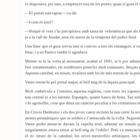
es disposava, per tant, a empènyer una de les portes, quan el guia el v
—El portal està tapiat —va dir.
—I com és això?
—Perquè el vent s’hi precipitava amb tanta de vehemència que als fid
ja a la vall de Josafat, sota els assots de la tempesta del judici final.
Una frase que el guia servia tant sí com no a tots els estrangers; n’e
frase, i a en Patrice també li agradava.
Mentre es fa la volta al monument, acabat el 1601, se’n pot admirar
ben ornamentades, els nombrosos pinacles molt esmussats, dreçats a
Aquesta catedral, en resum, rivalitza amb les de més renom de la pen
Varen entrar-hi pel portal major, al bell mig de la façana principal.
Molt ombrívola a l’interior, aquesta església, com totes les espany
nau central ni a les laterals. Espargits, quatre bancs de fusta. Tan sol
s’hi agenollin, cosa que dóna un caràcter peculiar a les cerimònies re
En Clovis Dardentor i els dos joves varen recórrer la nau entre la sev
arestes prismàtiques que se solden a l’arrencada de la volta. Seguien 
Varen poder aturar-se davant la capella reial, admirar un retaule p
singularment estava situat al bell mig de l’edifici. Però va mancar
el ric tresor de la catedral, les seves meravelles artístiques, les