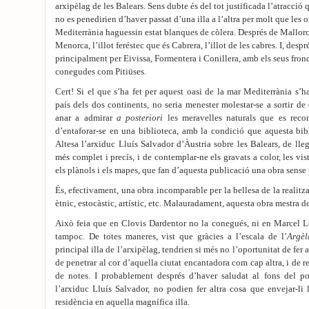
arxipèlag de les Balears. Sens dubte és del tot justificada l’atracció q
no es penedirien d’haver passat d’una illa a l’altra per molt que les 
Mediterrània haguessin estat blanques de còlera. Després de Mallor
Menorca, l’illot feréstec que és Cabrera, l’illot de les cabres. I, desp
principalment per Eivissa, Formentera i Conillera, amb els seus frondo
conegudes com Pitiüses.
Cert! Si el que s’ha fet per aquest oasi de la mar Mediterrània s’h
país dels dos continents, no seria menester molestar-se a sortir de
anar a admirar
a posteriori
les meravelles naturals que es recom
d’entaforar-se en una biblioteca, amb la condició que aquesta bib
Altesa l’arxiduc Lluís Salvador d’Àustria sobre les Balears, de lleg
més complet i precís, i de contemplar-ne els gravats a color, les vist
els plànols i els mapes, que fan d’aquesta publicació una obra sense 
És, efectivament, una obra incomparable per la bellesa de la realitza
ètnic, estocàstic, artístic, etc. Malauradament, aquesta obra mestra de
Això feia que en Clovis Dardentor no la conegués, ni en Marcel L
tampoc. De totes maneres, vist que gràcies a l’escala de l’
Argèl
principal illa de l’arxipèlag, tendrien si més no l’oportunitat de fer a
de penetrar al cor d’aquella ciutat encantadora com cap altra, i de re
de notes. I probablement després d’haver saludat al fons del p
l’arxiduc Lluís Salvador, no podien fer altra cosa que envejar-li l
residència en aquella magnífica illa.