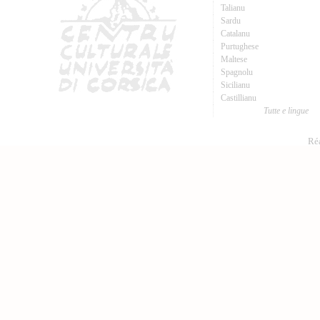
Talianu
Sardu
Catalanu
Purtughese
Maltese
Spagnolu
Sicilianu
Castillianu
Tutte e lingue
Réa