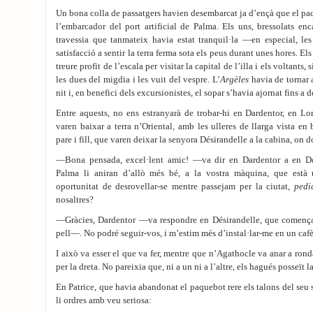
Un bona colla de passatgers havien desembarcat ja d’ençà que el paq
l’embarcador del port artificial de Palma. Els uns, bressolats enc
travessia que tanmateix havia estat tranquil·la —en especial, le
satisfacció a sentir la terra ferma sota els peus durant unes hores. Els
treure profit de l’escala per visitar la capital de l’illa i els voltants,
les dues del migdia i les vuit del vespre. L’
Argèles
havia de tornar a
nit i, en benefici dels excursionistes, el sopar s’havia ajornat fins a d
Entre aquests, no ens estranyarà de trobar-hi en Dardentor, en L
varen baixar a terra n’Oriental, amb les ulleres de llarga vista en
pare i fill, que varen deixar la senyora Désirandelle a la cabina, on 
—Bona pensada, excel·lent amic! —va dir en Dardentor a en Dé
Palma li aniran d’allò més bé, a la vostra màquina, que està 
oportunitat de desrovellar-se mentre passejam per la ciutat,
pedi
nosaltres?
—Gràcies, Dardentor —va respondre en Désirandelle, que començav
pell—. No podré seguir-vos, i m’estim més d’instal·lar-me en un cafè
I això va esser el que va fer, mentre que n’Agathocle va anar a ronda
per la dreta. No pareixia que, ni a un ni a l’altre, els hagués posseït l
En Patrice, que havia abandonat el paquebot rere els talons del seu
li ordres amb veu seriosa: