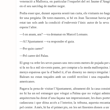
veneració a Mallorca, en particular l’esquelet del rei Jaume d’Aragó
en el seu sarcòfag de marbre negre.
Podia esser que, durant aquesta sessió tan curta, els visitants no ha
fer una pregària. De totes maneres, si bé en Jean Taconnat havia pr
estat tan sols amb la condició d’esdevenir l’únic autor de la sev
espera l’altre.
—I on anam, ara? —va demanar en Marcel Lornans.
—A l’Ajuntament —va respondre el guia.
—Per quin carrer?
—Pel carrer del Palau.
El grup va refer les seves passes uns tres-cents metres de pujada per 
si fa no fa a mil sis-cents pams, per comptar a la moda mallorquina.
menys espaiosa que la d’Isabel ii, d’un disseny no menys irregular. Pe
Balears no estan traçades amb un cordill rectilini i una esquadra
americanes.
Pagava la pena de visitar l’Ajuntament, altrament dit la casa consist
no hi ha un sol estranger que véngui a Palma que no vulgui admi
arquitectura ha dotat d’una façana tan impressionant, les dues portes
cadascuna i que dóna accés a l’interior, la tribuna, aquesta encan
pel centre. A més, hi ha el primer pis, on les set finestres donen a un