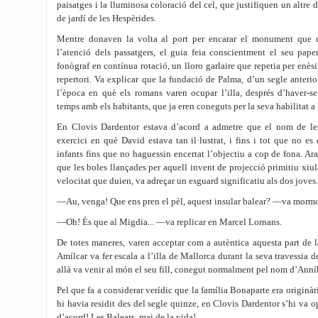
paisatges i la lluminosa coloració del cel, que justifiquen un altre 
de jardí de les Hespèrides.
Mentre donaven la volta al port per encarar el monument que d
l’atenció dels passatgers, el guia feia conscientment el seu pape
fonògraf en contínua rotació, un lloro garlaire que repetia per enès
repertori. Va explicar que la fundació de Palma, d’un segle anterior
l’època en què els romans varen ocupar l’illa, després d’haver-se
temps amb els habitants, que ja eren coneguts per la seva habilitat a l
En Clovis Dardentor estava d’acord a admetre que el nom de les
exercici en què David estava tan il·lustrat, i fins i tot que no es
infants fins que no haguessin encertat l’objectiu a cop de fona. Ar
que les boles llançades per aquell invent de projecció primitiu xiula
velocitat que duien, va adreçar un esguard significatiu als dos joves.
—Au, venga! Que ens pren el pèl, aquest insular balear? —va mormo
—Oh! És que al Migdia... —va replicar en Marcel Lornans.
De totes maneres, varen acceptar com a autèntica aquesta part de la
Amílcar va fer escala a l’illa de Mallorca durant la seva travessia d
allà va venir al món el seu fill, conegut normalment pel nom d’Anní
Pel que fa a considerar verídic que la família Bonaparte era originàri
hi havia residit des del segle quinze, en Clovis Dardentor s’hi va 
d’acord! Les Balears, mai de la vida!