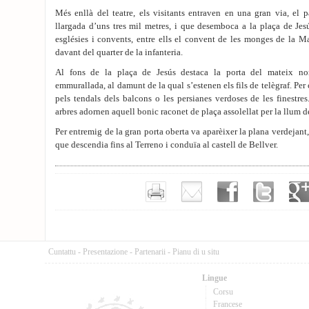
Més enllà del teatre, els visitants entraven en una gran via, el 
llargada d’uns tres mil metres, i que desemboca a la plaça de Jesú
esglésies i convents, entre ells el convent de les monges de la M
davant del quarter de la infanteria.
Al fons de la plaça de Jesús destaca la porta del mateix nom
emmurallada, al damunt de la qual s’estenen els fils de telègraf. Per 
pels tendals dels balcons o les persianes verdoses de les finestre
arbres adornen aquell bonic raconet de plaça assolellat per la llum de
Per entremig de la gran porta oberta va aparèixer la plana verdejant,
que descendia fins al Terreno i conduïa al castell de Bellver.
Cuntattu
-
Presentazione
-
Partenarii
-
Pianu di u situ
Lingue
Corsu
Francese