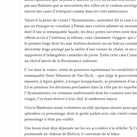
pas aux Baléares que se rencontrent des villes où le cordeau rectilign
tracent des cases d’échiquier comme dans les cités américaines.
Valait-il la peine de visiter l’Ayuntamiento, autrement dit la casa Co
pas un étranger ne viendrait à Palma sans vouloir admirer un monum
doté d’une si remarquable façade, les deux portes ouvertes entre deu
offrent accès à l’intérieur, la tribune, cette charmante «loggia» qui s’
le premier étage dont les sept fenêtres donnent sur un balcon courant 
deuxième étage protégé par la saillie d’une toiture de chalet, et ses 
supportent d’infatigables cariatides de pierre. Enfin cette casa Cons
un chef-d’œuvre de la Renaissance italienne.
C’est dans la «sala», ornée de peintures représentant les notabilités l
remarquable Saint Sébastien de Van Dyck, – que siège le gouverneme
massiers, à figure glabre, à longue houppelande, se promènent d’un a
Là se prennent les décisions proclamées dans la ville par les superb
l’Ayuntamiento, en costumes traditionnels dont les coutures sont b
rouges, l’or étant réservé à leur chef, le tamborero mayor.
Clovis Dardentor aurait volontiers sacrifié quelques douros pour ape
splendeur ce personnage, dont le guide parlait avec une vanité vraim
personnage n’était pas visible.
Une heure était déjà dépensée sur les six accordées à la relâche. Si l’
promenade au château de Bellver, il convenait de se hâter.