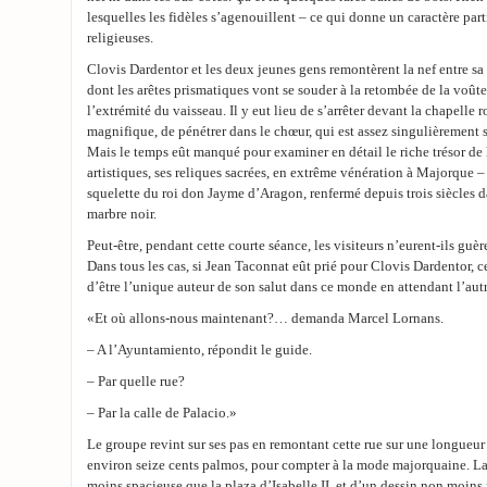
lesquelles les fidèles s’agenouillent – ce qui donne un caractère par
religieuses.
Clovis Dardentor et les deux jeunes gens remontèrent la nef entre sa 
dont les arêtes prismatiques vont se souder à la retombée de la voûte.
l’extrémité du vaisseau. Il y eut lieu de s’arrêter devant la chapelle 
magnifique, de pénétrer dans le chœur, qui est assez singulièrement s
Mais le temps eût manqué pour examiner en détail le riche trésor de l
artistiques, ses reliques sacrées, en extrême vénération à Majorque –
squelette du roi don Jayme d’Aragon, renfermé depuis trois siècles 
marbre noir.
Peut-être, pendant cette courte séance, les visiteurs n’eurent-ils guère 
Dans tous les cas, si Jean Taconnat eût prié pour Clovis Dardentor, c
d’être l’unique auteur de son salut dans ce monde en attendant l’autr
«Et où allons-nous maintenant?… demanda Marcel Lornans.
– A l’Ayuntamiento, répondit le guide.
– Par quelle rue?
– Par la calle de Palacio.»
Le groupe revint sur ses pas en remontant cette rue sur une longueur d
environ seize cents palmos, pour compter à la mode majorquaine. La
moins spacieuse que la plaza d’Isabelle II, et d’un dessin non moins ir