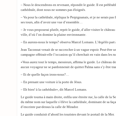
– Nous le descendrons en revenant, répondit le guide. Il est préférabl
cathédrale, dont nous ne sommes pas éloignés.
– Va pour la cathédrale, répliqua le Perpignanais, et je ne serais pas
ses tours, afin d’avoir une vue d’ensemble…
– Je vous proposerai plutôt, reprit le guide, d’aller visiter le château
ville, d’où l’on domine la plaine environnante.
– En aurons-nous le temps? observa Marcel Lornans. L’
Argèlès
part 
Jean Taconnat venait de se raccrocher à un vague espoir. Peut-être un
campagne offrirait-elle l’occasion qu’il cherchait en vain dans les r
«Vous aurez tout le temps, messieurs, affirma le guide. Le château de 
aucun voyageur ne se pardonnerait de quitter Palma sans s’y être t
– Et de quelle façon irons-nous?…
– En prenant une voiture à la porte de Jésus.
– Eh bien! à la cathédrale», dit Marcel Lornans.
Le guide tourna à main droite, enfila une étroite rue, la calle de la Seo
du même nom sur laquelle s’élève la cathédrale, dominant de sa faç
d’enceinte par-dessus la calle de Mirador.
Le guide conduisit d’abord les touristes devant le portail de la Mer.