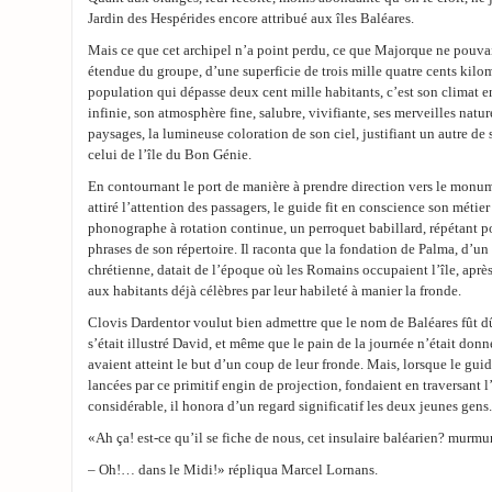
Jardin des Hespérides encore attribué aux îles Baléares.
Mais ce que cet archipel n’a point perdu, ce que Majorque ne pouvait 
étendue du groupe, d’une superficie de trois mille quatre cents kilo
population qui dépasse deux cent mille habitants, c’est son climat
infinie, son atmosphère fine, salubre, vivifiante, ses merveilles natur
paysages, la lumineuse coloration de son ciel, justifiant un autre d
celui de l’île du Bon Génie.
En contournant le port de manière à prendre direction vers le monum
attiré l’attention des passagers, le guide fit en conscience son métier
phonographe à rotation continue, un perroquet babillard, répétant po
phrases de son répertoire. Il raconta que la fondation de Palma, d’un s
chrétienne, datait de l’époque où les Romains occupaient l’île, aprè
aux habitants déjà célèbres par leur habileté à manier la fronde.
Clovis Dardentor voulut bien admettre que le nom de Baléares fût dû
s’était illustré David, et même que le pain de la journée n’était donn
avaient atteint le but d’un coup de leur fronde. Mais, lorsque le guid
lancées par ce primitif engin de projection, fondaient en traversant l’a
considérable, il honora d’un regard significatif les deux jeunes gens.
«Ah ça! est-ce qu’il se fiche de nous, cet insulaire baléarien? murmura
– Oh!… dans le Midi!» répliqua Marcel Lornans.