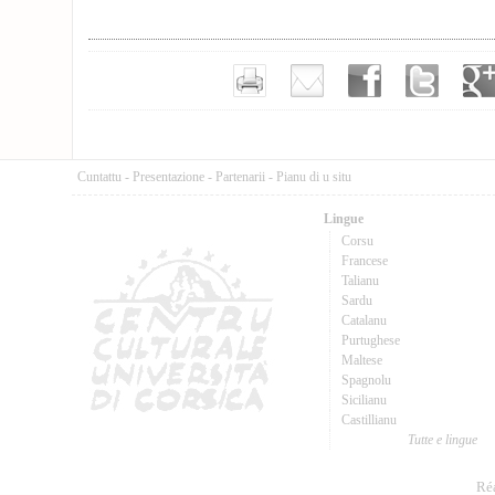
Cuntattu
-
Presentazione
-
Partenarii
-
Pianu di u situ
Lingue
Corsu
Francese
Talianu
Sardu
Catalanu
Purtughese
Maltese
Spagnolu
Sicilianu
Castillianu
Tutte e lingue
Réa