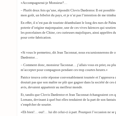
«Accompagnerai-je Monsieur?…
– Plutôt deux fois qu’une, répondit Clovis Dardentor. Il est possible
mon goût, un bibelot du pays, et je n’ai pas l’intention de me trimb
En effet, il n’est pas de touriste déambulant le long des rues de Palm
poterie d’origine majorquaine, une de ces vives faïences qui soutie
les porcelaines de Chine, ces curieuses majoliques, ainsi appelées 
pour cette fabrication.
«Si vous le permettez, dit Jean Taconnat, nous excursionnerons de 
Dardentor…
– Comment donc, monsieur Taconnat… j’allais vous en prier, ou pl
m’accepter pour compagnon pendant ces trop courtes heures.»
Patrice trouva cette réponse convenablement tournée et l’approuva d’
doutait pas que son maître ne pût que gagner dans la société de ces d
avis, devaient appartenir au meilleur monde.
Et, tandis que Clovis Dardentor et Jean Taconnat échangeaient ces q
Lornans, devinant à quel but elles tendaient de la part de son fantais
s’empêcher de sourire.
«Eh bien!… oui!… lui dit celui-ci à part. Pourquoi l’occasion ne se 