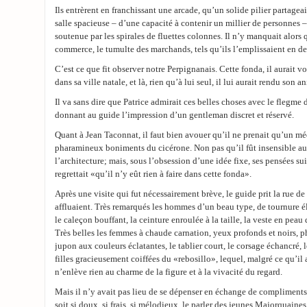
Ils entrèrent en franchissant une arcade, qu’un solide pilier partageait
salle spacieuse – d’une capacité à contenir un millier de personnes –
soutenue par les spirales de fluettes colonnes. Il n’y manquait alors
commerce, le tumulte des marchands, tels qu’ils l’emplissaient en d
C’est ce que fit observer notre Perpignanais. Cette fonda, il aurait v
dans sa ville natale, et là, rien qu’à lui seul, il lui aurait rendu son 
Il va sans dire que Patrice admirait ces belles choses avec le flegme
donnant au guide l’impression d’un gentleman discret et réservé.
Quant à Jean Taconnat, il faut bien avouer qu’il ne prenait qu’un méd
pharamineux boniments du cicérone. Non pas qu’il fût insensible au
l’architecture; mais, sous l’obsession d’une idée fixe, ses pensées sui
regrettait «qu’il n’y eût rien à faire dans cette fonda».
Après une visite qui fut nécessairement brève, le guide prit la rue de
affluaient. Très remarqués les hommes d’un beau type, de tournure é
le caleçon bouffant, la ceinture enroulée à la taille, la veste en peau
Très belles les femmes à chaude carnation, yeux profonds et noirs, 
jupon aux couleurs éclatantes, le tablier court, le corsage échancré, 
filles gracieusement coiffées du «rebosillo», lequel, malgré ce qu’il
n’enlève rien au charme de la figure et à la vivacité du regard.
Mais il n’y avait pas lieu de se dépenser en échange de compliments 
soit si doux, si frais, si mélodieux, le parler des jeunes Majorquaines.