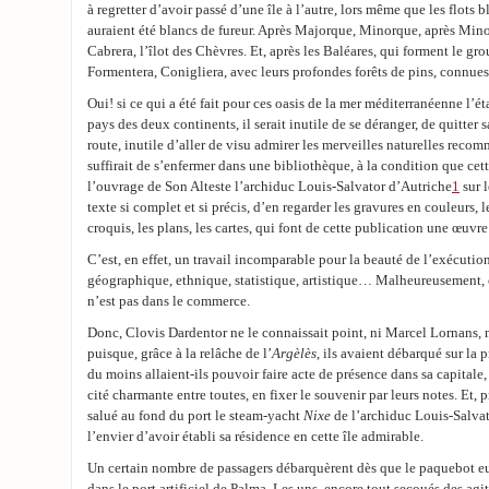
à regretter d’avoir passé d’une île à l’autre, lors même que les flots 
auraient été blancs de fureur. Après Majorque, Minorque, après Mino
Cabrera, l’îlot des Chèvres. Et, après les Baléares, qui forment le gro
Formentera, Conigliera, avec leurs profondes forêts de pins, connues
Oui! si ce qui a été fait pour ces oasis de la mer méditerranéenne l’é
pays des deux continents, il serait inutile de se déranger, de quitter 
route, inutile d’aller de visu admirer les merveilles naturelles reco
suffirait de s’enfermer dans une bibliothèque, à la condition que ce
l’ouvrage de Son Alteste l’archiduc Louis-Salvator d’Autriche
1
sur l
texte si complet et si précis, d’en regarder les gravures en couleurs, le
croquis, les plans, les cartes, qui font de cette publication une œuvre
C’est, en effet, un travail incomparable pour la beauté de l’exécution
géographique, ethnique, statistique, artistique… Malheureusement, c
n’est pas dans le commerce.
Donc, Clovis Dardentor ne le connaissait point, ni Marcel Lornans, 
puisque, grâce à la relâche de l’
Argèlès
, ils avaient débarqué sur la p
du moins allaient-ils pouvoir faire acte de présence dans sa capitale,
cité charmante entre toutes, en fixer le souvenir par leurs notes. Et,
salué au fond du port le steam-yacht
Nixe
de l’archiduc Louis-Salvato
l’envier d’avoir établi sa résidence en cette île admirable.
Un certain nombre de passagers débarquèrent dès que le paquebot eut