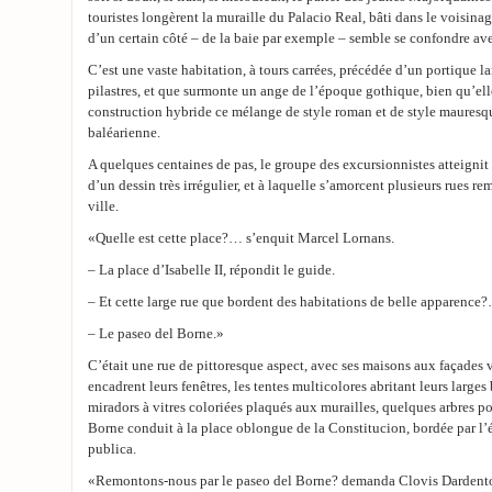
touristes longèrent la muraille du Palacio Real, bâti dans le voisinag
d’un certain côté – de la baie par exemple – semble se confondre ave
C’est une vaste habitation, à tours carrées, précédée d’un portique l
pilastres, et que surmonte un ange de l’époque gothique, bien qu’ell
construction hybride ce mélange de style roman et de style mauresqu
baléarienne.
A quelques centaines de pas, le groupe des excursionnistes atteignit
d’un dessin très irrégulier, et à laquelle s’amorcent plusieurs rues rem
ville.
«Quelle est cette place?… s’enquit Marcel Lornans.
– La place d’Isabelle II, répondit le guide.
– Et cette large rue que bordent des habitations de belle apparence
– Le paseo del Borne.»
C’était une rue de pittoresque aspect, avec ses maisons aux façades v
encadrent leurs fenêtres, les tentes multicolores abritant leurs larges 
miradors à vitres coloriées plaqués aux murailles, quelques arbres po
Borne conduit à la place oblongue de la Constitucion, bordée par l’
publica.
«Remontons-nous par le paseo del Borne? demanda Clovis Dardento