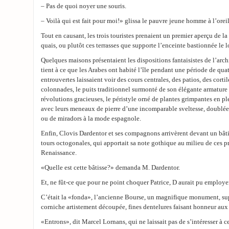
– Pas de quoi noyer une souris.
– Voilà qui est fait pour moi!» glissa le pauvre jeune homme à l’orei
Tout en causant, les trois touristes prenaient un premier aperçu de la 
quais, ou plutôt ces terrasses que supporte l’enceinte bastionnée le l
Quelques maisons présentaient les dispositions fantaisistes de l’arc
tient à ce que les Arabes ont habité l’île pendant une période de quat
entrouvertes laissaient voir des cours centrales, des patios, des corti
colonnades, le puits traditionnel surmonté de son élégante armature de
révolutions gracieuses, le péristyle orné de plantes grimpantes en ple
avec leurs meneaux de pierre d’une incomparable sveltesse, doublé
ou de miradors à la mode espagnole.
Enfin, Clovis Dardentor et ses compagnons arrivèrent devant un bât
tours octogonales, qui apportait sa note gothique au milieu de ces pr
Renaissance.
«Quelle est cette bâtisse?» demanda M. Dardentor.
Et, ne fût-ce que pour ne point choquer Patrice, D aurait pu employ
C’était la «fonda», l’ancienne Bourse, un magnifique monument, sup
corniche artistement découpée, fines dentelures faisant honneur au
«Entrons», dit Marcel Lornans, qui ne laissait pas de s’intéresser à c