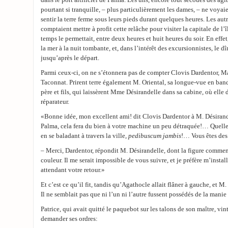
dans le port artificiel de Palma. Les uns, encore tout secoués des agit
pourtant si tranquille, – plus particulièrement les dames, – ne voyaie
sentir la terre ferme sous leurs pieds durant quelques heures. Les autre
comptaient mettre à profit cette relâche pour visiter la capitale de l’îl
temps le permettait, entre deux heures et huit heures du soir. En effet,
la mer à la nuit tombante, et, dans l’intérêt des excursionnistes, le dî
jusqu’après le départ.
Parmi ceux-ci, on ne s’étonnera pas de compter Clovis Dardentor, M
Taconnat. Prirent terre également M. Oriental, sa longue-vue en ba
père et fils, qui laissèrent Mme Désirandelle dans sa cabine, où ell
réparateur.
«Bonne idée, mon excellent ami! dit Clovis Dardentor à M. Désirand
Palma, cela fera du bien à votre machine un peu détraquée!… Quelle
en se baladant à travers la ville,
pedibuscum jambis
!… Vous êtes de
– Merci, Dardentor, répondit M. Désirandelle, dont la figure commen
couleur. Il me serait impossible de vous suivre, et je préfère m’instal
attendant votre retour.»
Et c’est ce qu’il fit, tandis qu’Agathocle allait flâner à gauche, et M.
Il ne semblait pas que ni l’un ni l’autre fussent possédés de la manie
Patrice, qui avait quitté le paquebot sur les talons de son maître, vin
demander ses ordres: