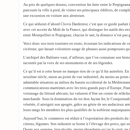
Au prix de quelques douros, convention fut faite entre le Perpignan
parcourir la ville à pied, de visiter ses principaux édifices, de compl
une excursion en voiture aux alentours.
Ce qui séduisit d’abord Clovis Dardentor, c’est que ce guide parlait 
avec cet accent du Midi de la France, qui distingue les natifs des en
entre Montpellier et Perpignan, chacun le sait, la distance n’est pas 
Voici donc nos trois touristes en route, écoutant les indications de 
cicérone, qui faisait volontiers usage de phrases aussi pompeuses qu
L’archipel des Baléares vaut, d’ailleurs, que l’on connaisse son histo
racontée par la voix de ses monuments et de ses légendes.
Ce qu’il est à cette heure ne marque rien de ce qu’il fut autrefois. En 
seizième siècle, sinon au point de vue industriel, du moins au poin
admirable situation au milieu du bassin occidental de la Méditerranée
communications maritimes avec les trois grands pays d’Europe, Franc
voisinage du littoral africain, lui valurent d’être un centre de relâch
marchande. Sous la domination du roi don Jayme Ier, le Conquistador
vénérée, il atteignit son apogée, grâce au génie de ses audacieux ar
leurs rangs les membres les plus qualifiés de la noblesse majorquain
Aujourd’hui, le commerce est réduit à l’exportation des produits du s
citrons, légumes. Son industrie se borne à l’élevage des porcs, qui s
Quant aux oranges, leur récolte, moins abondante qu’on le croit, ne j