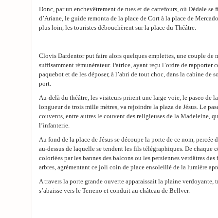
Donc, par un enchevêtrement de rues et de carrefours, où Dédale se f
d’Ariane, le guide remonta de la place de Cort à la place de Mercado
plus loin, les touristes débouchèrent sur la place du Théâtre.
Clovis Dardentor put faire alors quelques emplettes, une couple de 
suffisamment rémunérateur. Patrice, ayant reçu l’ordre de rapporter c
paquebot et de les déposer, à l’abri de tout choc, dans la cabine de s
port.
Au-delà du théâtre, les visiteurs prirent une large voie, le paseo de l
longueur de trois mille mètres, va rejoindre la plaza de Jésus. Le pas
couvents, entre autres le couvent des religieuses de la Madeleine, qui
l’infanterie.
Au fond de la place de Jésus se découpe la porte de ce nom, percée d
au-dessus de laquelle se tendent les fils télégraphiques. De chaque c
coloriées par les bannes des balcons ou les persiennes verdâtres des 
arbres, agrémentant ce joli coin de place ensoleillé de la lumière ap
A travers la porte grande ouverte apparaissait la plaine verdoyante, 
s’abaisse vers le Terreno et conduit au château de Bellver.