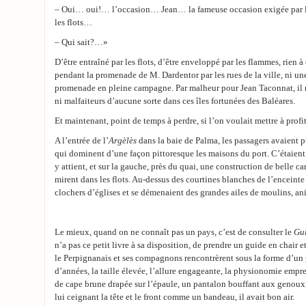
– Oui… oui!… l’occasion… Jean… la fameuse occasion exigée par l
les flots…
– Qui sait?…»
D’être entraîné par les flots, d’être enveloppé par les flammes, rien à
pendant la promenade de M. Dardentor par les rues de la ville, ni un
promenade en pleine campagne. Par malheur pour Jean Taconnat, il 
ni malfaiteurs d’aucune sorte dans ces îles fortunées des Baléares.
Et maintenant, point de temps à perdre, si l’on voulait mettre à profit
A l’entrée de l’
Argèlès
dans la baie de Palma, les passagers avaient p
qui dominent d’une façon pittoresque les maisons du port. C’étaient 
y attient, et sur la gauche, près du quai, une construction de belle car
mirent dans les flots. Au-dessus des courtines blanches de l’enceint
clochers d’églises et se démenaient des grandes ailes de moulins, ani
Le mieux, quand on ne connaît pas un pays, c’est de consulter le
Gui
n’a pas ce petit livre à sa disposition, de prendre un guide en chair e
le Perpignanais et ses compagnons rencontrèrent sous la forme d’un 
d’années, la taille élevée, l’allure engageante, la physionomie empr
de cape brune drapée sur l’épaule, un pantalon bouffant aux genou
lui ceignant la tête et le front comme un bandeau, il avait bon air.