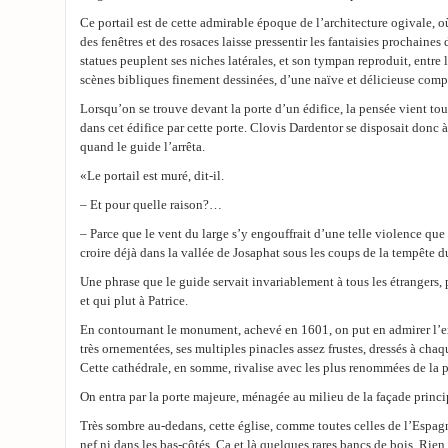
Ce portail est de cette admirable époque de l’architecture ogivale, 
des fenêtres et des rosaces laisse pressentir les fantaisies prochaines
statues peuplent ses niches latérales, et son tympan reproduit, entre l
scènes bibliques finement dessinées, d’une naïve et délicieuse comp
Lorsqu’on se trouve devant la porte d’un édifice, la pensée vient to
dans cet édifice par cette porte. Clovis Dardentor se disposait donc à
quand le guide l’arrêta.
«Le portail est muré, dit-il.
– Et pour quelle raison?…
– Parce que le vent du large s’y engouffrait d’une telle violence que 
croire déjà dans la vallée de Josaphat sous les coups de la tempête 
Une phrase que le guide servait invariablement à tous les étrangers, phr
et qui plut à Patrice.
En contournant le monument, achevé en 1601, on put en admirer l’ex
très ornementées, ses multiples pinacles assez frustes, dressés à cha
Cette cathédrale, en somme, rivalise avec les plus renommées de la 
On entra par la porte majeure, ménagée au milieu de la façade princi
Très sombre au-dedans, cette église, comme toutes celles de l’Espagn
nef ni dans les bas-côtés. Ça et là quelques rares bancs de bois. Rien 