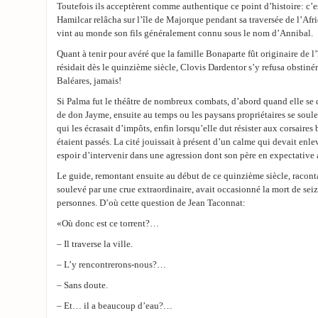
Toutefois ils acceptèrent comme authentique ce point d’histoire: c’e
Hamilcar relâcha sur l’île de Majorque pendant sa traversée de l’Afri
vint au monde son fils généralement connu sous le nom d’Annibal.
Quant à tenir pour avéré que la famille Bonaparte fût originaire de l
résidait dès le quinzième siècle, Clovis Dardentor s’y refusa obstiné
Baléares, jamais!
Si Palma fut le théâtre de nombreux combats, d’abord quand elle se d
de don Jayme, ensuite au temps ou les paysans propriétaires se soule
qui les écrasait d’impôts, enfin lorsqu’elle dut résister aux corsaires
étaient passés. La cité jouissait à présent d’un calme qui devait enl
espoir d’intervenir dans une agression dont son père en expectative a
Le guide, remontant ensuite au début de ce quinzième siècle, raconta
soulevé par une crue extraordinaire, avait occasionné la mort de seize
personnes. D’où cette question de Jean Taconnat:
«Où donc est ce torrent?…
– Il traverse la ville.
– L’y rencontrerons-nous?…
– Sans doute.
– Et… il a beaucoup d’eau?…