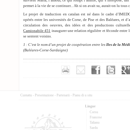
survient Maria, l’amour, ce qui rompt l’amitié, qui s’interpose, fait 
permet à la vie de se continuer... Ah si on avait su, aurait-on lu tous ce
Le projet de traduction en catalan est né dans le cadre d’IMED
opérés entre les universités de Corse, de Pise et des Baléares, et d’
circulation des oeuvres, des idées et des productions culturel
Camionabile 451
inaugurer une relation régulière et féconde entre l
se sentent voisins.
1 : C’est le nom d’un projet de coopération entre les
Iles de la Méd
(Baléares-Corse-Sardaigne)
Cuntattu
-
Presentazione
-
Partenarii
-
Pianu di u situ
Lingue
Corsu
Francese
Talianu
Sardu