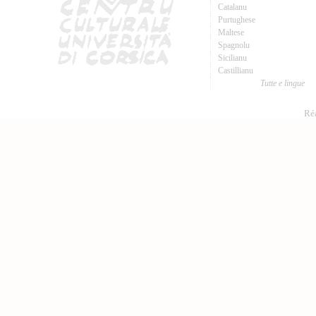
Catalanu
Purtughese
Maltese
Spagnolu
Sicilianu
Castillianu
Tutte e lingue
Réa