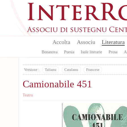
Aller au contenu principal
Accolta
Associu
Literatura
Bonanova
Puesia
Isule literarie
Prosa
A
Versione :
Talianu
Catalanu
Francese
Camionabile 451
Teatru