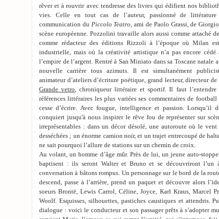
rêver et à rouvrir avec tendresse des livres qui édifient nos biblio
vies. Celle en tout cas de l’auteur, passionné de littératur
communication du
Piccolo Teatro
, ami de Paolo Grassi, de Giorgio
scène européenne. Pozzolini travaille alors aussi comme attaché de 
comme rédacteur des éditions Rizzoli à l’époque où Milan est
industrielle, mais où la créativité artistique n’a pas encore céd
l’empire de l’argent. Rentré à San Miniato dans sa Toscane natale
nouvelle carrière tous azimuts. Il est simultanément publicist
animateur d’ateliers d’écriture poétique, grand lecteur, directeur de 
Grande vetro
, chroniqueur littéraire et sportif. Il faut l’entendr
références littéraires les plus variées ses commentaires de football
cesse d’écrire. Avec fougue, intelligence et passion. Lorsqu’il
conquiert jusqu'à nous inspirer le rêve fou de représenter sur scè
irreprésentables : dans un décor désolé, une autoroute où le vent
desséchées ; un énorme camion noir, et un trajet entrecoupé de halte
ne sait pourquoi l’allure de stations sur un chemin de croix.
Au volant, un homme d’âge mûr. Près de lui, un jeune auto-stoppeur.
baptisent : ils seront Walter et Bruno et se découvriront l’un 
conversation à bâtons rompus. Un personnage sur le bord de la route
descend, passe à l’arrière, prend un paquet et découvre alors l’ide
soeurs Brontë, Lewis Carrol, Céline, Joyce, Karl Kraus, Marcel Pr
Woolf. Esquisses, silhouettes, pastiches caustiques et attendris. P
dialogue : voici le conducteur et son passager prêts à s’adopter mu