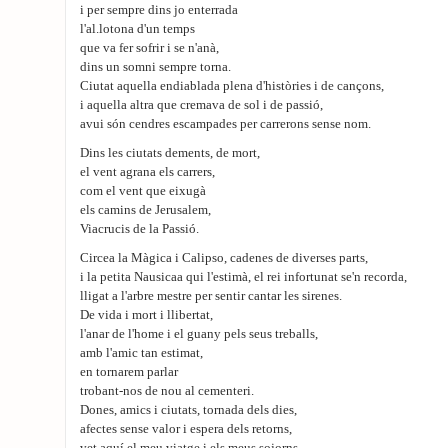
i per sempre dins jo enterrada
l'al.lotona d'un temps
que va fer sofrir i se n'anà,
dins un somni sempre torna.
Ciutat aquella endiablada plena d'històries i de cançons,
i aquella altra que cremava de sol i de passió,
avui són cendres escampades per carrerons sense nom.
Dins les ciutats dements, de mort,
el vent agrana els carrers,
com el vent que eixugà
els camins de Jerusalem,
Viacrucis de la Passió.
Circea la Màgica i Calipso, cadenes de diverses parts,
i la petita Nausicaa qui l'estimà, el rei infortunat se'n recorda,
lligat a l'arbre mestre per sentir cantar les sirenes.
De vida i mort i llibertat,
l'anar de l'home i el guany pels seus treballs,
amb l'amic tan estimat,
en tornarem parlar
trobant-nos de nou al cementeri.
Dones, amics i ciutats, tornada dels dies,
afectes sense valor i espera dels retorns,