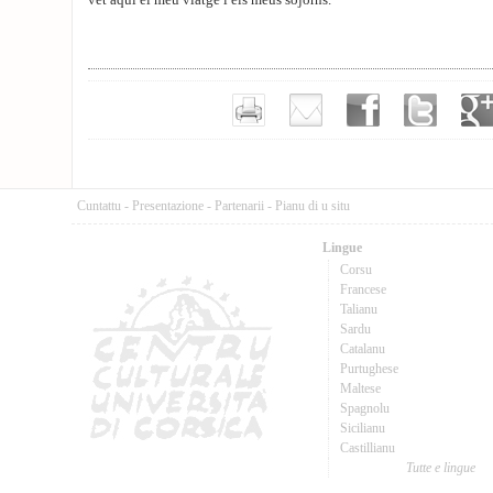
vet aquí el meu viatge i els meus sojorns.
Cuntattu
-
Presentazione
-
Partenarii
-
Pianu di u situ
Lingue
Corsu
Francese
Talianu
Sardu
Catalanu
Purtughese
Maltese
Spagnolu
Sicilianu
Castillianu
Tutte e lingue