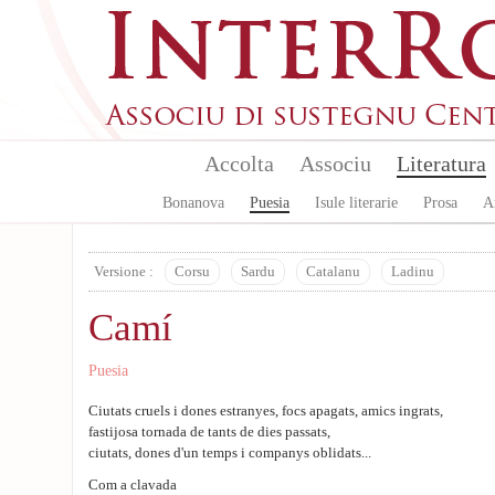
Aller au contenu principal
Accolta
Associu
Literatura
Bonanova
Puesia
Isule literarie
Prosa
A
Versione :
Corsu
Sardu
Catalanu
Ladinu
Camí
Puesia
Ciutats cruels i dones estranyes, focs apagats, amics ingrats,
fastijosa tornada de tants de dies passats,
ciutats, dones d'un temps i companys oblidats...
Com a clavada