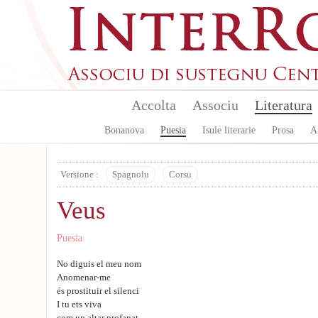
Aller au contenu principal
Accolta
Associu
Literatura
Bonanova
Puesia
Isule literarie
Prosa
A
Versione :
Spagnolu
Corsu
Veus
Puesia
No diguis el meu nom
Anomenar-me
és prostituir el silenci
I tu ets viva