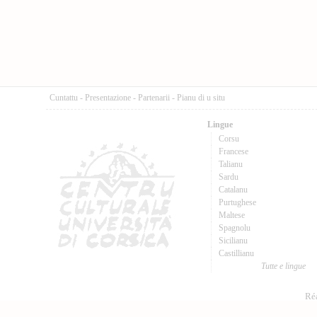
Cuntattu
-
Presentazione
-
Partenarii
-
Pianu di u situ
Lingue
Corsu
Francese
Talianu
Sardu
Catalanu
Purtughese
Maltese
Spagnolu
Sicilianu
Castillianu
Tutte e lingue
Réa