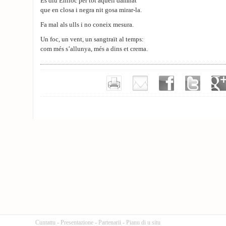
Es diu Enlloc per tot aquell damnat
que en closa i negra nit gosa mirar-la.
Fa mal als ulls i no coneix mesura.
Un foc, un vent, un sangtraït al temps:
com més s’allunya, més a dins et crema.
Cuntattu
-
Presentazione
-
Partenarii
-
Pianu di u situ