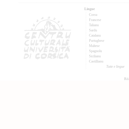
Lingue
Corsu
Francese
Talianu
Sardu
Catalanu
Purtughese
Maltese
Spagnolu
Sicilianu
Castillianu
Tutte e lingue
Réa