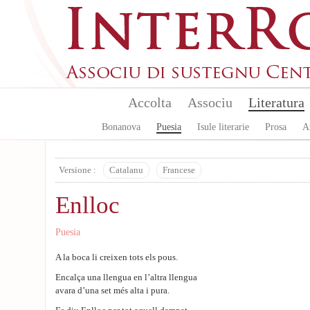
Aller au contenu principal
Accolta
Associu
Literatura
Bonanova
Puesia
Isule literarie
Prosa
A
Versione :
Catalanu
Francese
Enlloc
Puesia
A la boca li creixen tots els pous.
Encalça una llengua en l’altra llengua
avara d’una set més alta i pura.