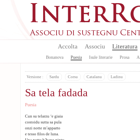
Aller au contenu principal
Accolta
Associu
Literatura
Bonanova
Puesia
Isule literarie
Prosa
A
Versione :
Sardu
Corsu
Catalanu
Ladinu
Sa tela fadada
Puesia
Cun su telarzu ‘e giaia
costoidu sutta sa pula
onzi notte m’apparto
e tesso filos de luna.