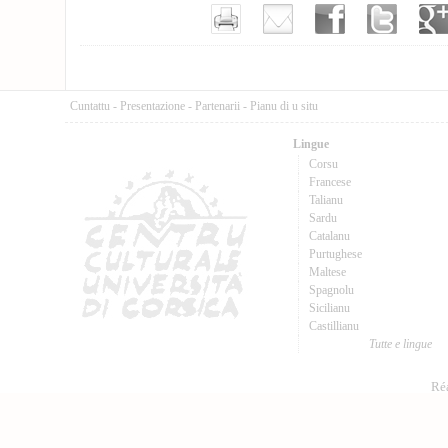
Cuntattu
-
Presentazione
-
Partenarii
-
Pianu di u situ
Lingue
Corsu
Francese
Talianu
Sardu
Catalanu
Purtughese
Maltese
Spagnolu
Sicilianu
Castillianu
Tutte e lingue
Réa