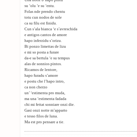
Una notte b’hapo pintu
su ‘olu ‘e su ‘entu.
Folas nde prendo chentu
totu cun nodos de sole
ca su filu est finidu.
Cun s’ala bianca ‘e s’avreschida
e antigos cantos de amore
hapo inferzidu s’orizu.
Bi ponzo limettas de lizu
e mi so posta a furare
da-e sa bertula ‘e su tempus
alas de sonnios pintos.
Ricamos de lentore,
hapo furadu s’amore
e postu che l’hapo intro,
ca non cherzo
un’ ‘estimenta pro muda,
ma una ‘estimenta fadada
chi mi fettat sonniare onzi die.
Gasi onzi notte m’apparto
e tesso filos de luna.
Ma est pro pensare a tie.