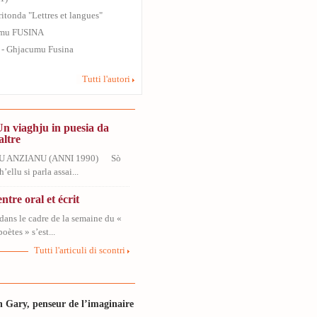
ritonda "Lettres et langues"
mu FUSINA
7 - Ghjacumu Fusina
Tutti l'autori
Un viaghju in puesia da
altre
U ANZIANU (ANNI 1990) Sò
’ellu si parla assai...
ntre oral et écrit
dans le cadre de la semaine du «
oètes » s’est...
Tutti l'articuli di scontri
 Gary, penseur de l’imaginaire