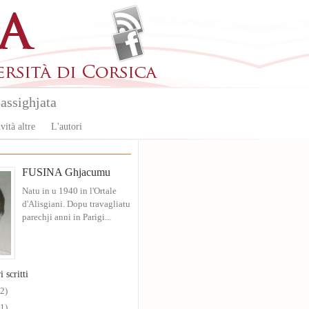
assighjata
vità altre
L'autori
FUSINA Ghjacumu
Natu in u 1940 in l'Ortale
d'Alisgiani. Dopu travagliatu
parechji anni in Parigi...
i scritti
(2)
(1)