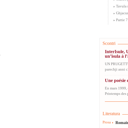
Tavula 
Ghjacu
Partie 
Scontri
InterIsule, 
s
un’isula à l’
UN PRUGETT
parechji anni ch
Une poésie e
En mars 1999, 
Printemps des p
Literatura
Prosa
Romain