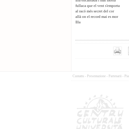
Illa encantada i mai morta
fullaca que el vent s'emporta
al racó més secret del cor
allà on el record mai es mor
Illa
Cuntattu
-
Presentazione
-
Partenarii
-
Pia