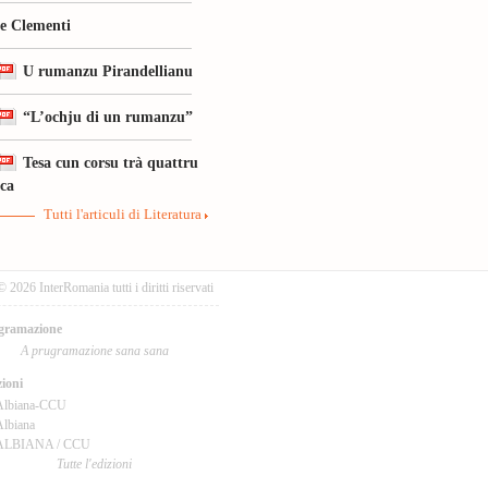
le Clementi
U rumanzu Pirandellianu
“L’ochju di un rumanzu”
Tesa cun corsu trà quattru
ica
Tutti l'articuli di Literatura
© 2026 InterRomania tutti i diritti riservati
gramazione
A prugramazione sana sana
ioni
Albiana-CCU
lbiana
ALBIANA / CCU
Tutte l'edizioni