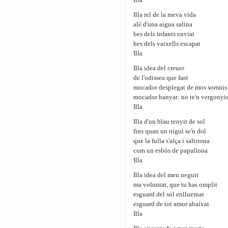
Illa
Illa rel de la meva vida
alè d'una aigua salina
bes dels infants enviat
bes dels vaixells escapat
Illa
Illa idea del creuer
de l'odissea que faré
mocador desplegat de mos somnis
mocador banyat: no te'n vergonyi
Illa
Illa d'un blau tenyit de sol
fins quan un nigul se'n dol
que la fulla s'alça i saltirona
com un esbós de papallona
Illa
Illa idea del meu neguit
ma voluntat, que tu has omplit
esguard del sol enlluernat
esguard de tot amor abaixat
Illa