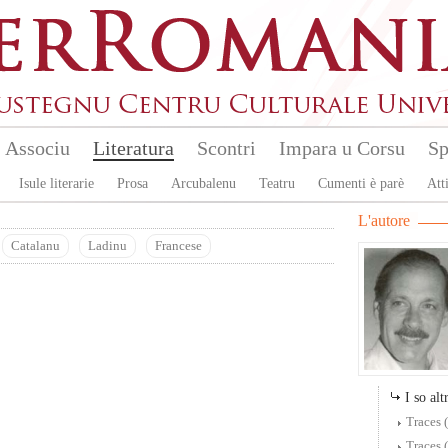
Associu
Literatura
Scontri
Impara u Corsu
Sp
Isule literarie
Prosa
Arcubalenu
Teatru
Cumenti è parè
Atti
L'autore
Catalanu
Ladinu
Francese
I so altr
Traces 
Traces 