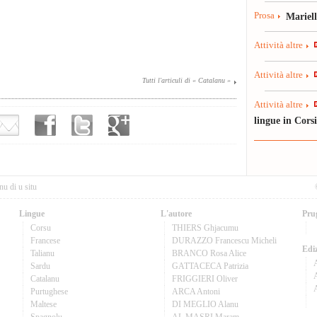
Prosa
Mariel
Attività altre
Attività altre
Tutti l'articuli di « Catalanu »
Attività altre
lingue in Cors
nu di u situ
Lingue
L'autore
Pru
Corsu
THIERS Ghjacumu
Francese
DURAZZO Francescu Micheli
Ediz
Talianu
BRANCO Rosa Alice
Sardu
GATTACECA Patrizia
A
Catalanu
FRIGGIERI Oliver
Purtughese
ARCA Antoni
Maltese
DI MEGLIO Alanu