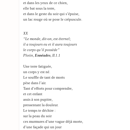
et dans les yeux de ce chien,
elle bat sous la terre,
et dans le geste du soir qui s’épuise,
un lac rouge où se pose le crépuscule.
XX
“Le monde, dit-on, est éternel;
il a toujours eu et il aura toujours
le corps qu’il possède”
Plotin,
Ennéades
, II.1.1
Une terre fatiguée,
un corps y est né.
Le souffle de tant de morts
pèse dans l’air.
Tant d’efforts pour comprendre,
et cet enfant
assis à son pupitre,
pressentant la douleur.
Le temps te déchire :
sur la peau du soir
ces murmures d’une vague déjà morte,
d’une façade qui un jour