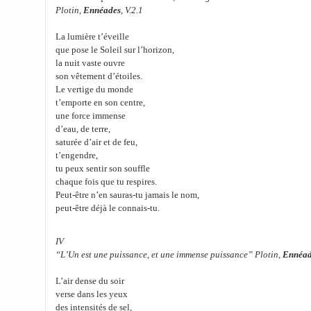
Plotin,
Ennéades
, V.2.1
La lumière t’éveille
que pose le Soleil sur l’horizon,
la nuit vaste ouvre
son vêtement d’étoiles.
Le vertige du monde
t’emporte en son centre,
une force immense
d’eau, de terre,
saturée d’air et de feu,
t’engendre,
tu peux sentir son souffle
chaque fois que tu respires.
Peut-être n’en sauras-tu jamais le nom,
peut-être déjà le connais-tu.
IV
“L’Un est une puissance, et une immense puissance” Plotin,
Ennéad
L’air dense du soir
verse dans les yeux
des intensités de sel,