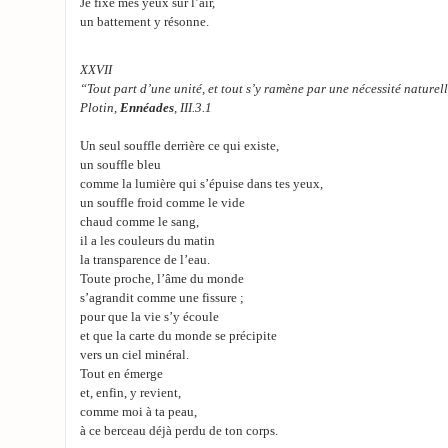
Je fixe mes yeux sur l’air,
un battement y résonne.
XXVII
“Tout part d’une unité, et tout s’y ramène par une nécessité naturel
Plotin,
Ennéades
, III.3.1
Un seul souffle derrière ce qui existe,
un souffle bleu
comme la lumière qui s’épuise dans tes yeux,
un souffle froid comme le vide
chaud comme le sang,
il a les couleurs du matin
la transparence de l’eau.
Toute proche, l’âme du monde
s’agrandit comme une fissure ;
pour que la vie s’y écoule
et que la carte du monde se précipite
vers un ciel minéral.
Tout en émerge
et, enfin, y revient,
comme moi à ta peau,
à ce berceau déjà perdu de ton corps.