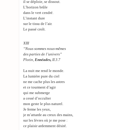
il se déploie, se dissout.
L’horizon brûle
dans le vert cendré.
L’instant dure
sur le tissu de l’air.
Le passé croît.
XIII
“Nous sommes nous-mêmes
des parties de l’univers”
Plotin,
Ennéades,
II.3.7
La nuit me rend le monde.
La lumière pure du ciel
ne me cache plus les astres
et ce tourment d’agir
qui me submerge
a cessé d’occulter
mon geste le plus naturel.
Je ferme les yeux,
je m’attarde au creux des mains,
sur les lèvres où je me pose :
ce plaisir ardemment désiré.