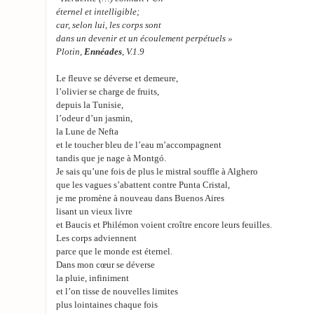
éternel et intelligible;
car, selon lui, les corps sont
dans un devenir et un écoulement perpétuels »
Plotin,
Ennéades
, V.1.9
Le fleuve se déverse et demeure,
l’olivier se charge de fruits,
depuis la Tunisie,
l’odeur d’un jasmin,
la Lune de Nefta
et le toucher bleu de l’eau m’accompagnent
tandis que je nage à Montgó.
Je sais qu’une fois de plus le mistral souffle à Alghero
que les vagues s’abattent contre Punta Cristal,
je me promène à nouveau dans Buenos Aires
lisant un vieux livre
et Baucis et Philémon voient croître encore leurs feuilles.
Les corps adviennent
parce que le monde est éternel.
Dans mon cœur se déverse
la pluie, infiniment
et l’on tisse de nouvelles limites
plus lointaines chaque fois