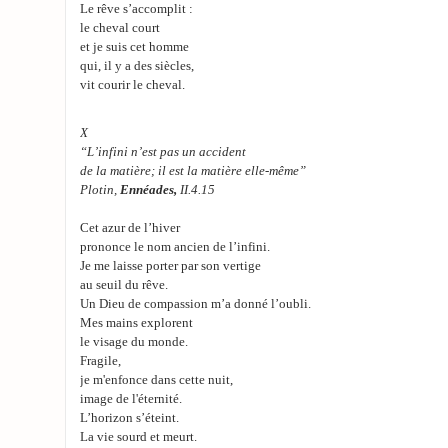
Le rêve s’accomplit :
le cheval court
et je suis cet homme
qui, il y a des siècles,
vit courir le cheval.
X
“L’infini n’est pas un accident
de la matière; il est la matière elle-même”
Plotin,
Ennéades,
II.4.15
Cet azur de l’hiver
prononce le nom ancien de l’infini.
Je me laisse porter par son vertige
au seuil du rêve.
Un Dieu de compassion m’a donné l’oubli.
Mes mains explorent
le visage du monde.
Fragile,
je m'enfonce dans cette nuit,
image de l'éternité.
L’horizon s’éteint.
La vie sourd et meurt.