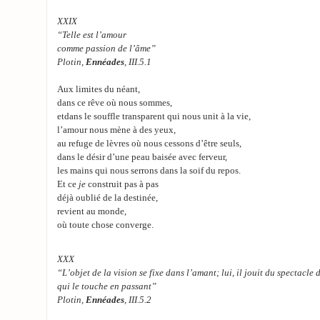
XXIX
“Telle est l’amour
comme passion de l’âme”
Plotin,
Ennéades
, III.5.1
Aux limites du néant,
dans ce rêve où nous sommes,
etdans le souffle transparent qui nous unit à la vie,
l’amour nous mène à des yeux,
au refuge de lèvres où nous cessons d’être seuls,
dans le désir d’une peau baisée avec ferveur,
les mains qui nous serrons dans la soif du repos.
Et ce
je
construit pas à pas
déjà oublié de la destinée,
revient au monde,
où toute chose converge.
XXX
“L’objet de la vision se fixe dans l’amant; lui, il jouit du spectacle
qui le touche en passant”
Plotin,
Ennéades
, III.5.2