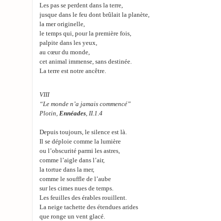
Les pas se perdent dans la terre,
jusque dans le feu dont brûlait la planète,
la mer originelle,
le temps qui, pour la première fois,
palpite dans les yeux,
au cœur du monde,
cet animal immense, sans destinée.
La terre est notre ancêtre.
VIII
“Le monde n’a jamais commencé”
Plotin,
Ennéades
, II.1.4
Depuis toujours, le silence est là.
Il se déploie comme la lumière
ou l’obscurité parmi les astres,
comme l’aigle dans l’air,
la tortue dans la mer,
comme le souffle de l’aube
sur les cimes nues de temps.
Les feuilles des érables rouillent.
La neige tachette des étendues arides
que ronge un vent glacé.