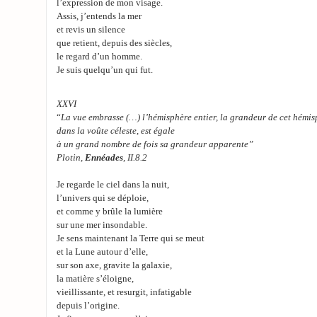
l’expression de mon visage.
Assis, j’entends la mer
et revis un silence
que retient, depuis des siècles,
le regard d’un homme.
Je suis quelqu’un qui fut.
XXVI
“
La vue embrasse (…) l’hémisphère entier, la grandeur de cet hémis
dans la voûte céleste, est égale
à un grand nombre de fois sa grandeur apparente”
Plotin,
Ennéades
, II.8.2
Je regarde le ciel dans la nuit,
l’univers qui se déploie,
et comme y brûle la lumière
sur une mer insondable.
Je sens maintenant la Terre qui se meut
et la Lune autour d’elle,
sur son axe, gravite la galaxie,
la matière s’éloigne,
vieillissante, et resurgit, infatigable
depuis l’origine.