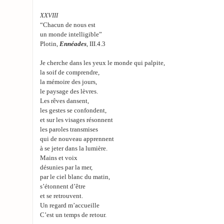
XXVIII
“Chacun de nous est
un monde intelligible”
Plotin,
Ennéades
, III.4.3
Je cherche dans les yeux le monde qui palpite,
la soif de comprendre,
la mémoire des jours,
le paysage des lèvres.
Les rêves dansent,
les gestes se confondent,
et sur les visages résonnent
les paroles transmises
qui de nouveau apprennent
à se jeter dans la lumière.
Mains et voix
désunies par la mer,
par le ciel blanc du matin,
s’étonnent d’être
et se retrouvent.
Un regard m’accueille
C’est un temps de retour.