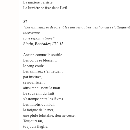
La matière persiste.
La lumière se fixe dans l’œil.
XI
“Les animaux se dévorent les uns les autres; les hommes s’attaquent 
incessante,
sans repos ni trêve”
Plotin,
Ennéades
, III.2.15
Ancien comme le souffle.
Les corps se blessent,
le sang coule.
Les animaux s’entretuent
par instinct,
se nourrissent
ainsi repoussent la mort.
Le souvenir du fruit
s’estompe entre les lèvres
Les miroirs du midi,
la fatigue de la mer,
une pluie lointaine, rien ne cesse.
Toujours nu,
toujours fragile,