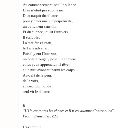
Au commencement, seul le silence.
Dieu n’était pas encore né.
Dieu naquit du silence
pour y créer une vie perpétuelle,
un battement sans fin.
Et du silence, jaillit l’univers.
Il était bleu.
La matière existait,
la Terre advenait.
Puis il y eut l’horizon,
un Soleil rouge y posait la lumière
et les yeux apprenaient à rêver
et la nuit avançait parmi les corps.
Au-delà de la peur,
de la voix,
au cœur du monde
seul vit le silence.
II
“L’Un est toutes les choses et il n’est aucune d’entre elles”
Plotin,
Ennéades
, V.2.1
L’azur brûle.