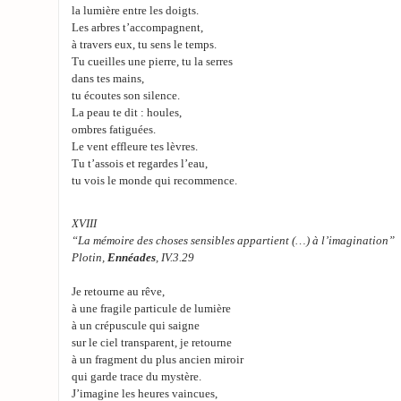
la lumière entre les doigts.
Les arbres t’accompagnent,
à travers eux, tu sens le temps.
Tu cueilles une pierre, tu la serres
dans tes mains,
tu écoutes son silence.
La peau te dit : houles,
ombres fatiguées.
Le vent effleure tes lèvres.
Tu t’assois et regardes l’eau,
tu vois le monde qui recommence.
XVIII
“La mémoire des choses sensibles appartient (…) à l’imagination”
Plotin,
Ennéades
, IV.3.29
Je retourne au rêve,
à une fragile particule de lumière
à un crépuscule qui saigne
sur le ciel transparent, je retourne
à un fragment du plus ancien miroir
qui garde trace du mystère.
J’imagine les heures vaincues,