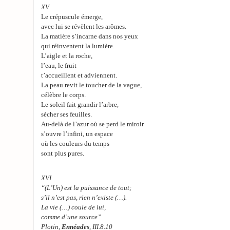
XV
Le crépuscule émerge,
avec lui se révèlent les arômes.
La matière s’incarne dans nos yeux
qui réinventent la lumière.
L’aigle et la roche,
l’eau, le fruit
t’accueillent et adviennent.
La peau revit le toucher de la vague,
célèbre le corps.
Le soleil fait grandir l’arbre,
sécher ses feuilles.
Au-delà de l’azur où se perd le miroir
s’ouvre l’infini, un espace
où les couleurs du temps
sont plus pures.
XVI
“(L’Un) est la puissance de tout;
s’il n’est pas, rien n’existe (…).
La vie (…) coule de lui,
comme d’une source”
Plotin,
Ennéades
, III.8.10