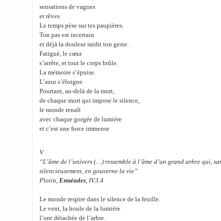
sensations de vagues
et rêves.
Le temps pèse sur tes paupières.
Ton pas est incertain
et déjà la douleur raidit ton geste.
Fatigué, le cœur
s’arrête, et tout le corps brûle.
La mémoire s’épuise.
L’azur s’éloigne.
Pourtant, au-delà de la mort,
de chaque mort qui impose le silence,
le monde renaît
avec chaque gorgée de lumière
et c’est une force immense
V
“L’âme de l’univers (…) ressemble à l’âme d’un grand arbre qui, san
silencieusement, en gouverne la vie”
Plotin,
Ennéades
, IV.3.4
Le monde respire dans le silence de la feuille.
Le vent, la houle de la lumière
l’ont détachée de l’arbre.