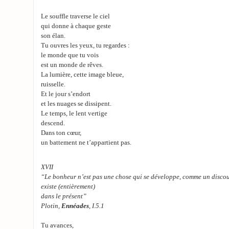
Le souffle traverse le ciel
qui donne à chaque geste
son élan.
Tu ouvres les yeux, tu regardes :
le monde que tu vois
est un monde de rêves.
La lumière, cette image bleue,
ruisselle.
Et le jour s’endort
et les nuages se dissipent.
Le temps, le lent vertige
descend.
Dans ton cœur,
un battement ne t’appartient pas.
XVII
“Le bonheur n’est pas une chose qui se développe, comme un discour
existe (entièrement)
dans le présent”
Plotin,
Ennéades
, I.5.1
Tu avances,