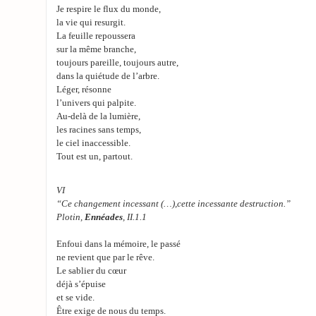
Je respire le flux du monde,
la vie qui resurgit.
La feuille repoussera
sur la même branche,
toujours pareille, toujours autre,
dans la quiétude de l’arbre.
Léger, résonne
l’univers qui palpite.
Au-delà de la lumière,
les racines sans temps,
le ciel inaccessible.
Tout est un, partout.
VI
“Ce changement incessant (…),cette incessante destruction.”
Plotin,
Ennéades
, II.1.1
Enfoui dans la mémoire, le passé
ne revient que par le rêve.
Le sablier du cœur
déjà s’épuise
et se vide.
Être exige de nous du temps.