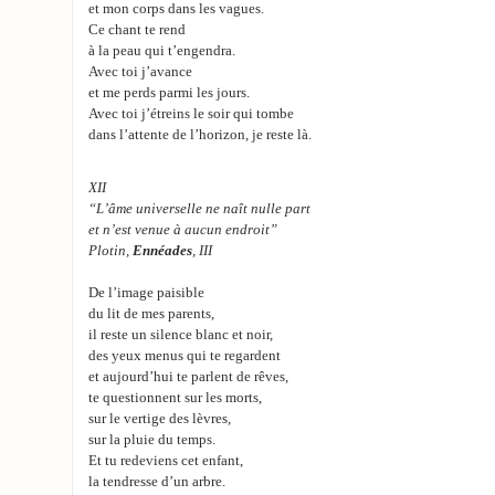
et mon corps dans les vagues.
Ce chant te rend
à la peau qui t’engendra.
Avec toi j’avance
et me perds parmi les jours.
Avec toi j’étreins le soir qui tombe
dans l’attente de l’horizon, je reste là.
XII
“L’âme universelle ne naît nulle part
et n’est venue à aucun endroit”
Plotin,
Ennéades
, III
De l’image paisible
du lit de mes parents,
il reste un silence blanc et noir,
des yeux menus qui te regardent
et aujourd’hui te parlent de rêves,
te questionnent sur les morts,
sur le vertige des lèvres,
sur la pluie du temps.
Et tu redeviens cet enfant,
la tendresse d’un arbre.