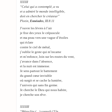
XXXII
“Celui qui a contemplé, a vu
et a admiré le monde intelligible,
doit en chercher le créateur”
Plotin,
Ennéades
, III.8.11
J’ouvre les lèvres à l’air
je fixe des yeux le crépuscule
et ma peau vers une vague d’étoiles
qui éclate
contre le ciel de métal,
j’oublie le geste qui m’incarne
et m’enfonce, loin sur les routes du vent,
j’avance dans l’absence,
et la nuit est immense.
Je sens partout le battement
du grand cœur invisible
où surgit et se cache la lumière,
l’univers qui sans fin germe.
Je cherche le Dieu qui nous habite,
je cherche son rêve.
XXXIII
“Héraclite (…) connaît l’Un