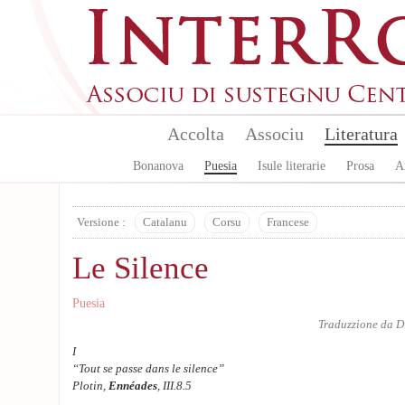
Aller au contenu principal
Accolta
Associu
Literatura
Bonanova
Puesia
Isule literarie
Prosa
A
Versione :
Catalanu
Corsu
Francese
Le Silence
Puesia
Traduzzione da
D
I
“Tout se passe dans le silence”
Plotin,
Ennéades
, III.8.5