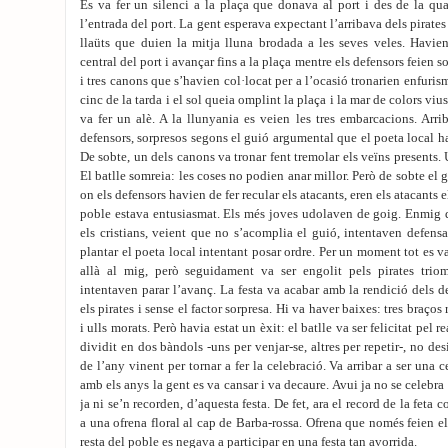
Es va fer un silenci a la plaça que donava al port i des de la qual
l’entrada del port. La gent esperava expectant l’arribava dels pirate
llaüts que duien la mitja lluna brodada a les seves veles. Havie
central del port i avançar fins a la plaça mentre els defensors feien 
i tres canons que s’havien col·locat per a l’ocasió tronarien enfurism
cinc de la tarda i el sol queia omplint la plaça i la mar de colors vius
va fer un alè. A la llunyania es veien les tres embarcacions. Arri
defensors, sorpresos segons el guió argumental que el poeta local hav
De sobte, un dels canons va tronar fent tremolar els veïns presents.
El batlle somreia: les coses no podien anar millor. Però de sobte el 
on els defensors havien de fer recular els atacants, eren els atacants
poble estava entusiasmat. Els més joves udolaven de goig. Enmig d
els cristians, veient que no s’acomplia el guió, intentaven defens
plantar el poeta local intentant posar ordre. Per un moment tot es v
allà al mig, però seguidament va ser engolit pels pirates trio
intentaven parar l’avanç. La festa va acabar amb la rendició dels d
els pirates i sense el factor sorpresa. Hi va haver baixes: tres braço
i ulls morats. Però havia estat un èxit: el batlle va ser felicitat pel r
dividit en dos bàndols -uns per venjar-se, altres per repetir-, no des
de l’any vinent per tornar a fer la celebració. Va arribar a ser una 
amb els anys la gent es va cansar i va decaure. Avui ja no se celebra i
ja ni se’n recorden, d’aquesta festa. De fet, ara el record de la feta 
a una ofrena floral al cap de Barba-rossa. Ofrena que només feien el c
resta del poble es negava a participar en una festa tan avorrida.