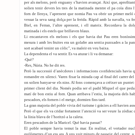
per als melons, però enguany s’havien avançat. Així que, aprofita
solien tenir devers les tres de la matinada mentre el pa coïa dins
forn de llenya, l’aprenent que nomia Pau va obrir un primer meló
vessar la seva sang dolça per la ferida. Ràpid amb la navalla, va f
Biel, en Ferran, l’altre aprenent, i ell mateix. Recordava la dol
matinada i els estels que brillaven blaus.
Li encantaven els melons i els que havia dut Pau eren boníssi
mesura i amb les fruites era un golafre ara sentia punxades a la 
sort acabaré tenint un còlic”, va maleir en veu baixa.
La dependenta el va sentir. Es va aturar i li va demanar:
-Què?
-Res, Núria. No he dit res.
Però la successió d’anècdotes i informacions confidencials havia q
romandre en silenci. Varen fixar la mirada cap al final del carrer del
on solien banyar-se els nins. Al fons començava a créixer un puntet 
primer client del dia. Només podia ser el padrí Miquel el que peda
matí de bon estiu al forn. Quan arribava l’estiu, la majoria dels hab
pescadors, els forners i el metge, dormien fins tard.
La gran majoria del poble vivia del turisme i gràcies a ell havien ass
Però el que els va cridar fortament l’atenció va ser veure la zòdiac 
la línia blava de l’horitzó a la caleta.
Eren pescadors de la Maricel. Què havia passat?
El poble sempre havia temut la mar. En realitat, el vertader nuc
quilòmetres d’on era ara. A uns vuit minuts de passeig del centre, a 