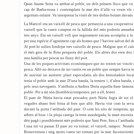
Quan Jaume Serra va arribar al poble, un dels primers llocs que va 
cap de Barba-rossa i contemplant la mar des d’allà va veure els c
argentats enlaire. Va interpretar la visió de tres dofins botant davan
La Maricel era un vaixell de pesca que pertanyia a una cooperativa 
vaixell que la varen comprar en la fallida del més poderós armado
tres anys. Era un vaixell vell que segurament encara acomplia a la 
per una espècie d’agraïment cap als homes que l’havien salvat del d
Al port hi solien fondejar tres vaixells de pesca. Malgrat que el cala
el més gros de la flota pesquera del poble. Els altres dos eren dos l
una família per pescar no lluny del port.
Una de les poques activitats econòmiques que no tenien un vincle d
pesca. Allò no deixava de ser curiós en un poble que sempre havia 
de suscitar un autèntic plaer especulatiu als dos historiadors loca
tenia el poble amb la mar. D’una banda, la temien i, d’altra banda,
pels seus navegants. S’atribuïa a Andrea Doria aquella frase famosa 
poble: Per a mi són (horribles) tempestes; per a ell, festes.
El pare de Núria havia estat pescador, però Núria fugia de tot el 
vegades abans fent feina al forn que allò. Havia vist com la seva
davant la porta l’arribada del pare. O com les nits de tempesta, q
arbres al bosc i la pluja castiga la terra assedegada, la mare enceni
déu pagà i possiblement més poderós que Sant Pere, fins a l’arribada 
I una nit va passar. El pare no va tornar; el vaixell, tampoc. Només 
Bonaventura i mig morts varen ser tornats per la mar. Inconscients 