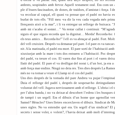
d’orella li va parlar. Ara, quasi deu anys després, no les record
ardents, sospirades amb fervor. Aquell testament oral. Era com un
ple d’éssers fascinadors, de dones, de traïdors, d’amistat i força. I de
va recolzar al capçal, ell quasi va pensar que el padrí no havia es
burlat de tots ells. “Fill meu -va dir la veu cada vegada més prim
llençassis això a la mar”, i li va entregar un rellotge de butxaca. 
amb mi s’acaba el somni…” Va restar callat i continuà: “M’agradar
siguis el que siguis recorda que la dignitat… Merda! Recorda-ho: f
els teus amics… Recorda-ho!” I ell es va abraçar al padrí. Fort. Molt 
del vell cruixien. Després va demanar pel pare. I el pare es va tancar 
nit. A la matinada, el padrí era mort. El pare sortí de l’habitació amb 
xiuxiuejar amb la mare i tots dos entraren a l’habitació. Poc despr
del padrí, va treure el cos. El varen dur fins al port i el varen deix
llaüt del padrí. El pare el va deslligar del norai i, d’un bot, ja era
amb força mar endins. Ningú no deia res. Tres dies després La Ramon
més no va tornar a veure el Llamp ni el cos del padrí.
Uns dies després de la tornada del pare Andreu va pujar l’empinada
Duia el rellotge del padrí i, després de sospesar-ho detingudamen
voluntat del vell. Jugava nerviosament amb el rellotge. L’obria i el 
per l’altra banda, i no va deixar al descobert l’esfera i les busques 
de tampó i un segell. Era el dibuix d’un home que agenollat ven
Samsó? Hèracles? Unes lletres encerclaven el dibuix. Sindicat de Mar
unes sigles. No va entendre què era. Un segell d’un sindicat? El 
secrets i sense voler, o volent?, l’havia deixat amb molt d’interro