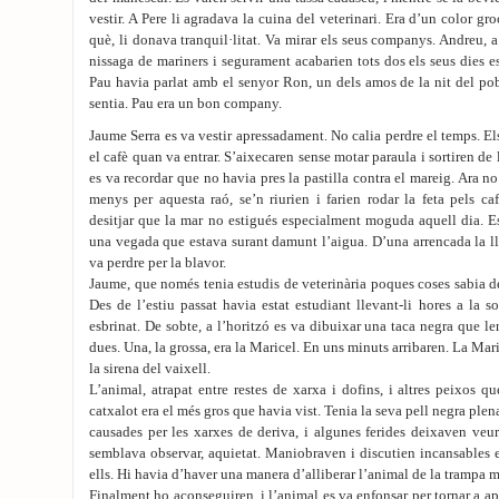
vestir. A Pere li agradava la cuina del veterinari. Era d’un color gro
què, li donava tranquil·litat. Va mirar els seus companys. Andreu, a
nissaga de mariners i segurament acabarien tots dos els seus dies e
Pau havia parlat amb el senyor Ron, un dels amos de la nit del pob
sentia. Pau era un bon company.
Jaume Serra es va vestir apressadament. No calia perdre el temps. E
el cafè quan va entrar. S’aixecaren sense motar paraula i sortiren de
es va recordar que no havia pres la pastilla contra el mareig. Ara no 
menys per aquesta raó, se’n riurien i farien rodar la feta pels ca
desitjar que la mar no estigués especialment moguda aquell dia. Es
una vegada que estava surant damunt l’aigua. D’una arrencada la lla
va perdre per la blavor.
Jaume, que només tenia estudis de veterinària poques coses sabia de
Des de l’estiu passat havia estat estudiant llevant-li hores a la 
esbrinat. De sobte, a l’horitzó es va dibuixar una taca negra que l
dues. Una, la grossa, era la Maricel. En uns minuts arribaren. La Mari
la sirena del vaixell.
L’animal, atrapat entre restes de xarxa i dofins, i altres peixos q
catxalot era el més gros que havia vist. Tenia la seva pell negra pl
causades per les xarxes de deriva, i algunes ferides deixaven veur
semblava observar, aquietat. Maniobraven i discutien incansables el
ells. Hi havia d’haver una manera d’alliberar l’animal de la trampa m
Finalment ho aconseguiren, i l’animal es va enfonsar per tornar a a