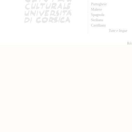
Purtughese
Maltese
Spagnolu
Sicilianu
Castillianu
Tutte e lingue
Réa