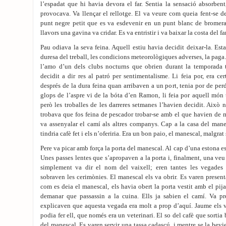
l’espadat que hi havia devora el far. Sentia la sensació absorbent,
provocava. Va llençar el rellotge. El va veure com queia fent-se 
punt negre petit que es va esdevenir en un punt blanc de bromera 
llavors una gavina va cridar. Es va entristir i va baixar la costa del fa
Pau odiava la seva feina. Aquell estiu havia decidit deixar-la. Estav
duresa del treball, les condicions meteorològiques adverses, la pag
l’amo d’un dels clubs nocturns que obrien durant la temporada t
decidit a dir res al patró per sentimentalisme. Li feia por, era cer
després de la dura feina quan arribaven a un port, tenia por de perdr
glops de l’aspre vi de la bóta d’en Ramon, li feia por aquell món
però les troballes de les darreres setmanes l’havien decidit. Això n
trobava que fos feina de pescador trobar-se amb el que havien de ma
va assenyalar el camí als altres companys. Cap a la casa del man
tindria cafè fet i els n’oferiria. Era un bon paio, el manescal, malgrat 
Pere va picar amb força la porta del manescal. Al cap d’una estona es 
Unes passes lentes que s’apropaven a la porta i, finalment, una ve
simplement va dir el nom del vaixell; eren tantes les vegades
sobraven les cerimònies. El manescal els va obrir. Es varen present
com es deia el manescal, els havia obert la porta vestit amb el pij
demanar que passassin a la cuina. Ells ja sabien el camí. Va pre
explicaven que aquesta vegada era molt a prop d’aquí. Jaume els v
podia fer ell, que només era un veterinari. El so del cafè que sortia b
del manescal. Es varen servir una tassa cadascú, i mentre se la bev