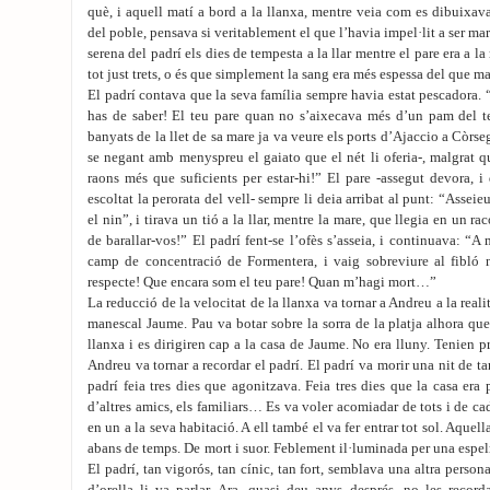
què, i aquell matí a bord a la llanxa, mentre veia com es dibuixava
del poble, pensava si veritablement el que l’havia impel·lit a ser mar
serena del padrí els dies de tempesta a la llar mentre el pare era a la 
tot just trets, o és que simplement la sang era més espessa del que ma
El padrí contava que la seva família sempre havia estat pescadora. 
has de saber! El teu pare quan no s’aixecava més d’un pam del ter
banyats de la llet de sa mare ja va veure els ports d’Ajaccio a Còrseg
se negant amb menyspreu el gaiato que el nét li oferia-, malgrat q
raons més que suficients per estar-hi!” El pare -assegut devora, 
escoltat la perorata del vell- sempre li deia arribat al punt: “Assei
el nin”, i tirava un tió a la llar, mentre la mare, que llegia en un r
de barallar-vos!” El padrí fent-se l’ofès s’asseia, i continuava: “A
camp de concentració de Formentera, i vaig sobreviure al fibló 
respecte! Que encara som el teu pare! Quan m’hagi mort…”
La reducció de la velocitat de la llanxa va tornar a Andreu a la reali
manescal Jaume. Pau va botar sobre la sorra de la platja alhora que
llanxa i es dirigiren cap a la casa de Jaume. No era lluny. Tenien p
Andreu va tornar a recordar el padrí. El padrí va morir una nit de tar
padrí feia tres dies que agonitzava. Feia tres dies que la casa era
d’altres amics, els familiars… Es va voler acomiadar de tots i de cad
en un a la seva habitació. A ell també el va fer entrar tot sol. Aquel
abans de temps. De mort i suor. Feblement il·luminada per una espel
El padrí, tan vigorós, tan cínic, tan fort, semblava una altra persona.