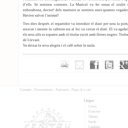
d’ells. Se sentiren contents. La Maricel va fer sonar el xiulet
enhorabona, doctor! dels mariners se sentiren unes quantes vegades.
Havien salvat l’animal!
Tres dies després el repartidor va introduir el diari per sota la po
aixecar i mentre la cafetera era al foc va cercar el diari. El va agafa
els seus ulls es toparen amb el titular escrit amb lletres negres: Troba
de Llevant.
Va deixar la seva alegria i el cafè sobre la taula.
Cuntattu
-
Presentazione
-
Partenarii
-
Pianu di u situ
Lingue
Corsu
Francese
Talianu
Sardu
Catalanu