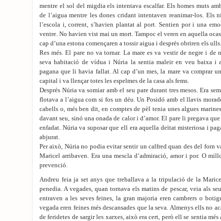
mentre el sol del migdia els intentava escalfar. Els homes muts amb
de l’aigua mentre les dones cridant intentaven reanimar-los. Els n
l’escola i, corrent, s’havien plantat al port. Sentien por i una em
ventre. No havien vist mai un mort. Tampoc el veren en aquella ocasi
cap d’una estona començaren a tossir aigua i després obriren els ulls
Res més. El pare no va tornar. La mare es va vestir de negre i de 
seva habitació de vídua i Núria la sentia maleir en veu baixa i 
pagana que li havia fallat. Al cap d’un mes, la mare va comprar u
capital i va llençar totes les espelmes de la casa als fems.
Després Núria va somiar amb el seu pare durant tres mesos. Era sem
flotava a l’aigua com si fos un déu. Un Posidó amb el llavis morade
cabells o, més ben dit, en comptes de pèl tenia unes algues marines
davant seu, sinó una onada de calor i d’amor. El pare li pregava que 
enfadat. Núria va suposar que ell era aquella deïtat misteriosa i pa
abjurat.
Per això, Núria no podia evitar sentir un calfred quan des del forn 
Maricel arribaven. Era una mescla d’admiració, amor i por. O mill
prevenció.
Andreu feia ja set anys que treballava a la tripulació de la Marice
penedia. A vegades, quan tornava els matins de pescar, veia als s
entraven a les seves feines, la gran majoria eren cambrers o botigu
vegada eren feines més descansades que la seva. Almenys ells no a
de feridetes de sargir les xarxes, això era cert, però ell se sentia m