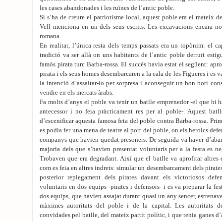
les cases abandonades i les ruïnes de l’antic poble.
Si s’ha de creure el patriotisme local, aquest poble era el mateix 
Vell menciona en un dels seus escrits. Les excavacions encara no
romana.
En realitat, l’única resta dels temps passats era un topònim: el c
tradició va ser allà on uns habitants de l’antic poble derruït esti
famós pirata turc Barba-rossa. El succés havia estat el següent: aprof
pirata i els seus homes desembarcaren a la cala de les Figueres i es v
la intenció d’assaltar-lo per sorpresa i aconseguir un bon botí cons
vendre en els mercats àrabs.
Fa molts d’anys el poble va tenir un batlle emprenedor -el que hi h
antecessor i no feia pràcticament res per al poble-. Aquest batll
d’escenificar aquesta famosa feta del poble contra Barba-rossa. Pr
es podia fer una mena de teatre al port del poble, on els heroics def
companys que havien quedat presoners. De seguida va haver d’aband
majoria dels que s’havien presentat voluntaris per a la festa es ne
Trobaven que era degradant. Així que el batlle va aprofitar altres 
com es feia en altres indrets: simular un desembarcament dels pirate
posterior replegament dels pirates davant els victoriosos defe
voluntaris en dos equips -pirates i defensors- i es va preparar la fest
dos equips, que havien assajat durant quasi un any sencer, estrenaven
màximes autoritats del poble i de la capital. Les autoritats d
convidades pel batlle, del mateix partit polític, i que tenia ganes d