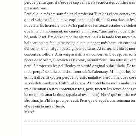
perquè pensa que, si s’esdevé cap canvi, els tecnòcrates continuara
prescindir-ne.
Però el que més em sorprèn en el professor Turek és el seu coneixemen
que el vaig conèixer em va explicar que els dijous fa cua davant les l
novetats. És increïble, no? M’ha parlat de les tretze estades de Gohet
que hi té un monument, un carrer i un museu, “que qui sap quant de
bé, amb Josef. Em deixa treballar als matins, i a la tarda fem unes 
balneari on em fan un massatge que puc pagar, més barat, en corones
del cutis-, o fem algun passeig pels voltants. Al carrer, la vida és mort
concerts a tothora. Ahir vaig assistir a un concert amb dos joves soli
peces de Mozart, Gisewich i Devorak, naturalment. Una altra nit vàr
perquè projecten les pel·lícules en versió original subtitulada. De to
txec, perquè sembla com si tothom sabés l’alemany. M’ho pas bé, és c
és molt divertit -potser perquè no estic malalta-. Però hi ha dues cos
servei dels cambrers. L’altra, els àrabs. A l’hotel hi ha molts àrabs i és
revolucionaris o rics i potentats: tots, però, tracten les seves dones c
ha un que fa anar la dona tapada al restaurant). No sé què m’irrita mé
Bé, nina, ja n’hi ha prou per avui. Pens que d’aquí a una setmana tor
el que em fa més il·lusió.
Mercè