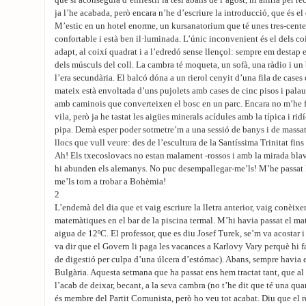
que si aconseguia d’enllestir la tesi abans de l’agost, hi aniria per rec
ja l’he acabada, però encara n’he d’escriure la introducció, que és el
M’estic en un hotel enorme, un kursanatorium que té unes tres-cent
confortable i està ben il·luminada. L’únic inconvenient és el dels co
adapt, al coixí quadrat i a l’edredó sense llençol: sempre em destap 
dels músculs del coll. La cambra té moqueta, un sofà, una ràdio i u
l’era secundària. El balcó dóna a un rierol cenyit d’una fila de cases d
mateix està envoltada d’uns pujolets amb cases de cinc pisos i palaus
amb caminois que converteixen el bosc en un parc. Encara no m’he f
vila, però ja he tastat les aigües minerals acídules amb la típica i ri
pipa. Demà esper poder sotmetre’m a una sessió de banys i de massat
llocs que vull veure: des de l’escultura de la Santíssima Trinitat fi
Ah! Els txecoslovacs no estan malament -rossos i amb la mirada blav
hi abunden els alemanys. No puc desempallegar-me’ls! M’he passat l’h
me’ls torn a trobar a Bohèmia!
2
L’endemà del dia que et vaig escriure la lletra anterior, vaig conèixe
matemàtiques en el bar de la piscina termal. M’hi havia passat el mat
aigua de 12ºC. El professor, que es diu Josef Turek, se’m va acostar 
va dir que el Govern li paga les vacances a Karlovy Vary perquè hi fa
de digestió per culpa d’una úlcera d’estómac). Abans, sempre havia es
Bulgària. Aquesta setmana que ha passat ens hem tractat tant, que al f
l’acab de deixar, becant, a la seva cambra (no t’he dit que té una qua
és membre del Partit Comunista, però ho veu tot acabat. Diu que el règ