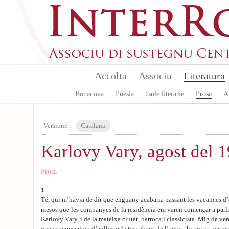
Aller au contenu principal
Accolta
Associu
Literatura
Bonanova
Puesia
Isule literarie
Prosa
A
Versione :
Catalanu
Karlovy Vary, agost del 
Prosa
1
Té, qui m’havia de dir que enguany acabaria passant les vacances d’e
mesos que les companyes de la residència em varen començar a parlar
Karlovy Vary, i de la mateixa ciutat, barroca i classicista. Mig de ve