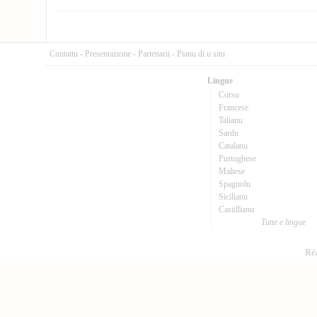
Cuntattu
-
Presentazione
-
Partenarii
-
Pianu di u situ
Lingue
Corsu
Francese
Talianu
Sardu
Catalanu
Purtughese
Maltese
Spagnolu
Sicilianu
Castillianu
Tutte e lingue
Réa