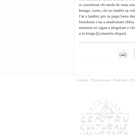
si cunsiderat chi meda de issas su
Istragu, custu, chi no lambit sa cu
l’at a lamber, pro su pagu banu dass
benidoras s’an a assaboriare ebbi
malaitas no sigan a afogulare e chi
a sa bruga (Lymantria dispar).
Cuntattu
-
Presentazione
-
Partenarii
-
Pia