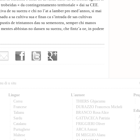
n trobeidas « da contingentamento territoriale » dai sa CEE.
ltiva de su suerzu e chi no l’at a lamber pro med’annos, si mai
adu a sa cultiva sua e finas ca s’intrada de sas cultivas
a pustis de trintannos dau su semenorzu, semper chi manos
 mentes abbistas no dassen su suerzu, che fintz’a oe, in podere
nu di u situ
Lingue
L'autore
Pru
Corsu
THIERS Ghjacumu
Francese
DURAZZO Francescu Micheli
Ediz
Talianu
BRANCO Rosa Alice
Sardu
GATTACECA Patrizia
A
Catalanu
FRIGGIERI Oliver
Purtughese
ARCA Antoni
Maltese
DI MEGLIO Alanu