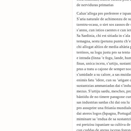
de nerviduras primarias
Calun’allega pro preferrere e ispan
S’aria naturale de achimonzu de su
tzentru-ocasu, o siet sos zassos d
s’annu, cun istios caentes e cun ie
Sa Sardinia, chi est sitiada in s’a
temagna, sestu (perunu puntu ch’es
chi allogat altìos de media altària
terrinos, su logu justu pro sa tenta 
e intrada (linna ‘e fogu, lande, hu
finas, unica iscera, s’urtiju, susta
prus a tratu a cajone de semper noo
s’umidade a su calore, a sas muidas
enimis fatu ‘idere, cun su ‘arigare
sustantzias ammaniadas dai s’indust
mezus. S’urtiju sardu, mesches, pro 
bántidu de no timere paragone cun
sas industrias sardas chi dai ora lu
pro assuprire una fitianìa mundial
dai ateros logos (Ispagna, Portugal
miminare sa ‘endua de sa sustantzia 
est pretzisu ispaniare sa cultiva
cun cuddas de ateras isceras foresta