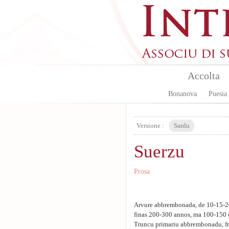
Aller au contenu principal
Accolta
Bonanova
Puesia
Versione :
Sardu
Suerzu
Prosa
Arvure abbrembonada, de 10-15-20 m
finas 200-300 annos, ma 100-150 ebb
Truncu primariu abbrembonadu, fre