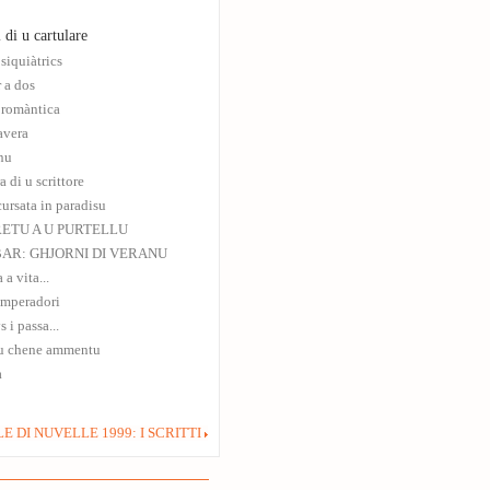
 di u cartulare
psiquiàtrics
 a dos
 romàntica
avera
nu
a di u scrittore
ursata in paradisu
ETU A U PURTELLU
AR: GHJORNI DI VERANU
 a vita...
imperadori
 i passa...
u chene ammentu
a
E DI NUVELLE 1999: I SCRITTI