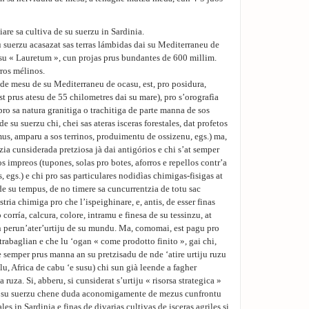
iare sa cultiva de su suerzu in Sardinia.
 suerzu acasazat sas terras lámbidas dai su Mediterraneu de
e su « Lauretum », cun projas prus bundantes de 600 millim.
rros mélinos.
la de mesu de su Mediterraneu de ocasu, est, pro posidura,
t prus atesu de 55 chilometres dai su mare), pro s’orografìa
 pro sa natura granitiga o trachitiga de parte manna de sos
de su suerzu chi, chei sas ateras isceras forestales, dat profetos
mus, amparu a sos terrinos, produimentu de ossizenu, egs.) ma,
ntzia cunsiderada pretziosa jà dai antigórios e chi s’at semper
s impreos (tupones, solas pro botes, aforros e repellos contr’a
, egs.) e chi pro sas particulares nodidìas chimigas-fisigas at
 de su tempus, de no timere sa cuncurrentzia de totu sac
ria chimiga pro che l’ispeighinare, e, antis, de esser finas
corría, calcura, colore, intramu e finesa de su tessinzu, at
 perun’ater’urtiju de su mundu. Ma, comomai, est pagu pro
 trabaglian e che lu ‘ogan « come prodotto finito », gai chi,
e semper prus manna an su pretzisadu de nde ‘atire urtiju ruzu
lu, Africa de cabu ‘e susu) chi sun già leende a fagher
ruza. Si, abberu, si cunsiderat s’urtiju « risorsa strategica »
 de su suerzu chene duda aconomigamente de mezus cunfrontu
les in Sardinia e finas de divarias cultivas de isceras agriles si