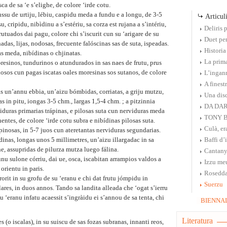
ca de sa ‘e s’elighe, de colore ‘irde cotu.
ussu de urtiju, lébiu, caspidu meda a fundu e a longu, de 3-5
Articuli
, cripidu, nibìdinu a s’estériu, sa corza est rujana a s’intériu,
Deliris 
frutuados dai pagu, colore chi s’iscurit cun su ‘arigare de su
Duet per
as, lijas, nodosas, frecuente falóscinas sas de suta, ispeadas.
Historia
as meda, nibídinas o chjinatas.
La prim
esinos, tundurinos o atundurados in sas naes de frutu, prus
ilosos cun pagas iscatas oales moresinas sos sutanos, de colore
L’ingan
A finestr
s un’annu ebbia, un’aizu bómbidas, corriatas, a griju mutzu,
Una disc
s in pitu, iongas 3-5 chm., largas 1,5-4 chm. ; a pitzinnia
DA DAR
iduras primarias trápinas, e pilosas suta cun nerviduras meda
TONY B
ntes, de colore ‘irde cotu subra e nibídinas pilosas suta.
Culà, era
pinosas, in 5-7 juos cun ateretantas nerviduras segundarias.
sédinas, longas unos 5 millimetres, un’aizu illargadac in sa
Baffi d’
ne, assupridas de pilurza mutza luego fálina.
Cantanys
nu sulone córriu, dai ue, osca, iscabitan arrampios valdos a
Izzu me
orientu in paris.
Rosedd
orit in su grofu de su ‘eranu e chi dat frutu jómpidu in
Suerzu
ulares, in duos annos. Tando sa landita alleada che ‘ogat s’ierru
u ‘eranu infatu acaessit s’ingràidu ei s’annou de sa tenta, chi
BIENNAL
Literatura
 (o iscalas), in su suiscu de sas fozas subranas, innanti reos,