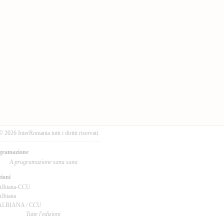
© 2026 InterRomania tutti i diritti riservati
gramazione
A prugramazione sana sana
ioni
Albiana-CCU
lbiana
ALBIANA / CCU
Tutte l'edizioni