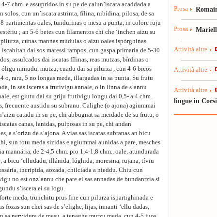
4-7 chm. e assupridos in su pe de calun’iscata acaddada a
Prosa
Romain
n solos, cun un’iscata astrinta, fílina, nibídina, pilosa, de sa
5-8 partimentas oales, tundurinas o mesu a punta, in colore ruju
Prosa
Mariel
’estériu ; an 5-6 betes cun filamentos chi che ‘inchen aizu su
e pilurza, cunas mannas múdulas o aizu oales ispórghinas.
Attività altre
hi iscabitan dai sos matessi rampos, cun gaspa primaria de 5-30
idos, assulcados dai iscatas fílinas, reas mutzas, bírdinas o
a óligu minudu, mutzu, cuadu dai sa pilurza , cun 4-6 bicos
Attività altre
4 o, raru, 5 no longas meda, illargadas in sa punta. Su frutu
da, in sas isceras a frutívigu annale, o in linna de s’annu
Attività altre
ale, est giutu dai su griju frutívigu longu dai 0,5- a 4 chm.
lingue in Cors
utos, frecuente austidu su subranu. Calighe (o ajona) agiummai
aizu catadu in su pe, chi abbugnat sa meidade de su frutu, o
scatas canas, lanidas, pulposas in su pe, chi andan
es, a s’orizu de s’ajona. A vias sas iscatas subranas an bicu
ghi, sun totu meda sizidas e agiummai aunidas a pare, mesches
ria mannária, de 2-4,5 chm. pro 1,4-1,8 chm., oale, atundurada
, a bicu ‘elludadu, illánida, lúghida, moresina, rujana, tíviu
sária, incripida, aozada, chilciada a nieddu. Chiu cun
vigu no est onz’annu che pare ei sas annadas de bundantzia si
gundu s’iscera ei su logu.
forte meda, trunchitu prus fine cun pilurza ispartighinada e
as fozas sun chei sas de s’elighe, lijas, innanti ‘ellu dadas,
 in sa nervidura de mesu, a tenaghe mutzu meda, cun 4-5 juos