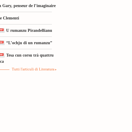
 Gary, penseur de l’imaginaire
le Clementi
U rumanzu Pirandellianu
“L’ochju di un rumanzu”
Tesa cun corsu trà quattru
ica
Tutti l'articuli di Literatura