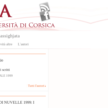
assighjata
vità altre
L'autori
io
i scritti
ALE 1999
Tutti l'autori
I NUVELLE 1999: I