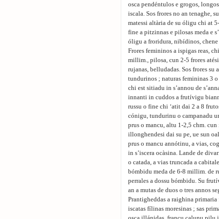
osca pendéntulos e grogos, longos 
iscala. Sos frores no an tenaghe, su
matessi altària de su óligu chi at 
fine a pitzinnas e pilosas meda e s
óligu a froridura, nibídinos, chen
Frores femininos a ispigas reas, c
millim., pilosa, cun 2-5 frores atés
rujanas, belludadas. Sos frores su 
tundurinos ; naturas femininas 3 o 
chi est sitiadu in s’annou de s’anna
innanti in cuddos a frutívigu biann
russu o fine chi ‘atit dai 2 a 8 fr
cónigu, tundurinu o campanadu un’
prus o mancu, altu 1-2,5 chm. cun i
illonghendesi dai su pe, ue sun oal
prus o mancu annótinu, a vias, co
in s’iscera ocàsina. Lande de diva
o catada, a vias truncada a cabitale
bómbidu meda de 6-8 millim. de rus
perrales a dossu bómbidu. Su frutí
an a mutas de duos o tres annos se
Prantigheddas a raighina primaria 
iscatas fílinas moresinas ; sas prim
osca illánidas, francu calunu pilu