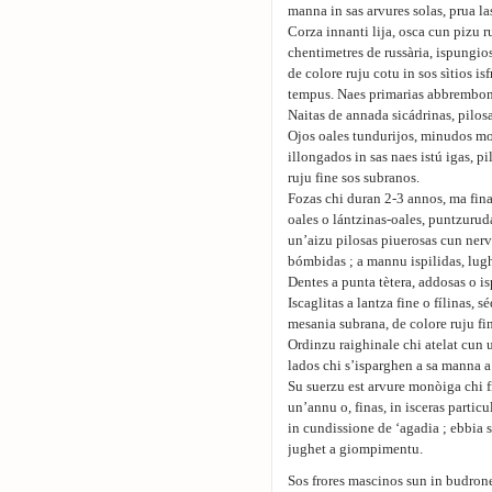
manna in sas arvures solas, prua las
Corza innanti lija, osca cun pizu r
chentimetres de russària, ispungiosu
de colore ruju cotu in sos sìtios is
tempus. Naes primarias abbrembonad
Naitas de annada sicádrinas, pilos
Ojos oales tundurijos, minudos mor
illongados in sas naes istú igas, p
ruju fine sos subranos.
Fozas chi duran 2-3 annos, ma fina
oales o lántzinas-oales, puntzuruda
un’aizu pilosas piuerosas cun nerv
bómbidas ; a mannu ispilidas, lughe
Dentes a punta tètera, addosas o is
Iscaglitas a lantza fine o fílinas, 
mesania subrana, de colore ruju fi
Ordinzu raighinale chi atelat cun u
lados chi s’isparghen a sa manna a 
Su suerzu est arvure monòiga chi fr
un’annu o, finas, in isceras partic
in cundissione de ‘agadia ; ebbia s
jughet a giompimentu.
Sos frores mascinos sun in budrones