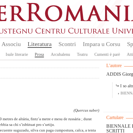
Associu
Literatura
Scontri
Impara u Corsu
Sp
Isule literarie
Prosa
Arcubalenu
Teatru
Cumenti è parè
Atti
L'autore
ADDIS Giorg
I so altr
BIENN
(Quercus suber)
Cartulare
etres de altária, fintz’a metre e mesu de russária ; durat
ia sa chi s’isfrùtuat pro s’urtiju.
BIENNALE D
cuente suguzadu, silva cun paga cumpostura, calca, a tenta
SCRITTI