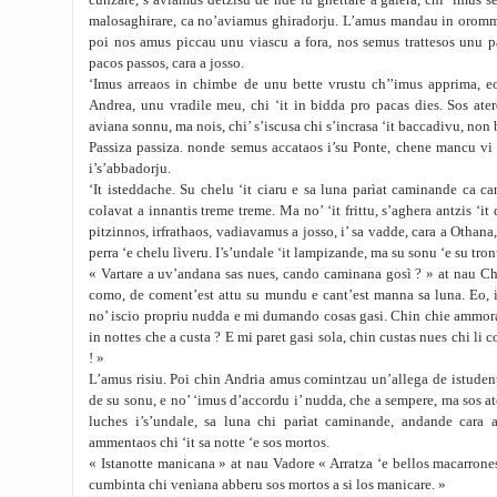
cunzare, s’aviamus detzisu de nde lu ghettare a galera, chi ‘imus s
malosaghirare, ca no’aviamus ghiradorju. L’amus mandau in oromma
poi nos amus piccau unu viascu a fora, nos semus trattesos unu p
pacos passos, cara a josso.
‘Imus arreaos in chimbe de unu bette vrustu ch’’imus apprima, e
Andrea, unu vradile meu, chi ‘it in bidda pro pacas dies. Sos ater
aviana sonnu, ma nois, chi’ s’iscusa chi s’incrasa ‘it baccadivu, no
Passiza passiza. nonde semus accataos i’su Ponte, chene mancu vi 
i’s’abbadorju.
‘It isteddache. Su chelu ‘it ciaru e sa luna parìat caminande ca ca
colavat a innantis treme treme. Ma no’ ‘it frittu, s’aghera antzis ‘it
pitzinnos, irfrathaos, vadiavamus a josso, i’ sa vadde, cara a Othan
perra ‘e chelu lìveru. I’s’undale ‘it lampizande, ma su sonu ‘e su tro
« Vartare a uv’andana sas nues, cando caminana gosì ? » at nau Ch
como, de coment’est attu su mundu e cant’est manna sa luna. Eo, i
no’ iscio propriu nudda e mi dumando cosas gasi. Chin chie ammorat 
in nottes che a custa ? E mi paret gasi sola, chin custas nues chi li 
! »
L’amus risiu. Poi chin Andria amus comintzau un’allega de istudente
de su sonu, e no’ ‘imus d’accordu i’ nudda, che a sempere, ma sos a
luches i’s’undale, sa luna chi parìat caminande, andande cara
ammentaos chi ‘it sa notte ‘e sos mortos.
« Istanotte manicana » at nau Vadore « Arratza ‘e bellos macarrones
cumbinta chi venìana abberu sos mortos a si los manicare. »