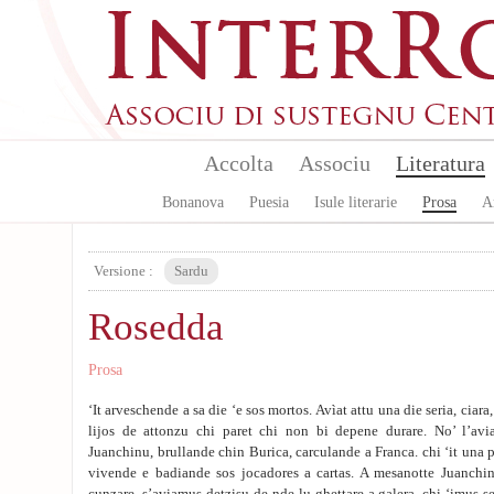
Aller au contenu principal
Accolta
Associu
Literatura
Bonanova
Puesia
Isule literarie
Prosa
A
Versione :
Sardu
Rosedda
Prosa
‘It arveschende a sa die ‘e sos mortos. Avìat attu una die seria, ciar
lijos de attonzu chi paret chi non bi depene durare. No’ l’avia
Juanchinu, brullande chin Burica, carculande a Franca. chi ‘it una 
vivende e badiande sos jocadores a cartas. A mesanotte Juanchinu 