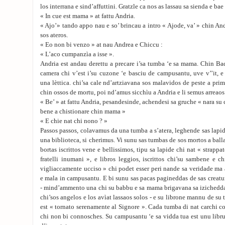
los interrana e sind’affuttini. Gratzle ca nos as lassau sa sienda e bae
« In cue est mama » at fattu Andria.
« Ajo’» tando appo nau e so’ brincau a intro « Ajode, va’ » chin And
sos ateros.
« Eo non bi venzo » at nau Andrea e Chiccu :
« L’aco cumpanzìa a isse ».
Andria est andau derettu a precare i’sa tumba ‘e sa mama. Chin Bad
camera chi v’est i’su cuzone ‘e basciu de campusantu, uve v’’it, e 
una lèttica. chi’sa cale nd’artziavana sos malavidos de peste a pri
chin ossos de mortu, poi nd’amus sicchìu a Andria e li semus arreaos
« Be’ » at fattu Andria, pesandesinde, achendesi sa gruche « nara s
bene a chistionare chin mama »
« E chie nat chi nono ? »
Passos passos, colavamus da una tumba a s’atera, leghende sas lapi
una biblioteca, si cherimus. Vi sunu sas tumbas de sos mortos a balla,
bortas iscrittos vene e bellissimos, tipu sa lapide chi nat « strappat
fratelli inumani », e libros leggios, iscrittos chi’su sambene e c
vigliaccamente ucciso » chi podet esser peri nande sa veridade ma
e mala in campusantu. E bi sunu sas pacas pagineddas de sas creat
- mind’ammento una chi su babbu e sa mama brigavana sa izichedda 
chi’sos angelos e los avìat lassaos solos - e su librone mannu de su
est « tornato serenamente al Signore ». Cada tumba di nat carchi 
chi non bi connosches. Su campusantu ‘e sa vidda tua est unu libr