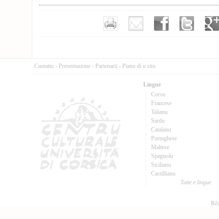
Cuntattu
-
Presentazione
-
Partenarii
-
Pianu di u situ
Lingue
Corsu
Francese
Talianu
Sardu
Catalanu
Purtughese
Maltese
Spagnolu
Sicilianu
Castillianu
Tutte e lingue
Réa