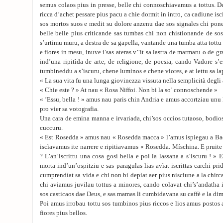
semus colaos pius in presse, belle chi connoschiavamus a tottus. 
ricca d’achet pessare pius pacu a chie dormit in intro, ca cadiune iscit
sos mortos suos e medit su dolore anzenu dae sos signales chi pon
belle belle pius criticande sas tumbas chi non chistionande de so
s’urtimu muru, a destra de sa gapella, vantande una tumba atta tott
e fiores in mesu, inuve i’sas ateras v’’it sa lastra de marmaru o de g
ind’una ripitìda de arte, de religione, de poesia, cando Vadore s’
tumbineddu a s’iscuru, chene lumìnos e chene viores, e at lettu sa la
« La sua vita fu una lunga giovinezza vissuta nella semplicità degli
« Chie este ? » At nau « Rosa Niffoi. Non bi la so’ connoschende »
« ’Essu, bella ! » amus nau paris chin Andria e amus accortziau un
pro vier sa votografia.
Una cara de emina manna e irvariada, chi’sos occios tutaoso, bodios,
cuccuru.
« Est Rosedda » amus nau « Rosedda macca » l’amus ispiegau a Bad
iscìavamus ite narrere e ripitiavamus « Rosedda. Míschina. E pruite 
? L’an’iscrittu una cosa gosi bella e poi la lassana a s’iscuru ! » 
morta ind’un’ospitziu e sas paragulas lias avìat iscrittas carchi pri
cumprendìat sa vida e chi non bi depìat aer pius nisciune a la chir
chi aviamus juvilau tottus a minores, cando colavat chi’s’andatha i
sos casticaos dae Deus, e sas mamas li cumbidavana su caffè e la d
Poi amus irrobau tottu sos tumbinos pius riccos e lios amus postos
fiores pius bellos.