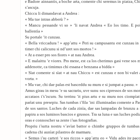
e Badore ainnantis, a boche arta, comente chi seremus in piatza, Ch
s’ascuja.
Chiccu li dimandavat a Andrea :
« Ma tue intras abberù ? »
« Mancu pessande vi so » ‘li navat Andrea « Eo los timo. E poi
ballentìa »
Su portale ‘it cunzau.
« Bella vriccadura ! » app’attu « Peri su campusantu est cunzau in
timer chi calicunu si nd’uret sos mortos ! »
« At a esser pro sos fiores » at nau Andrea.
« E malaittu ‘e viores. Pro mene, est ca los cherimus gasi vene sos m
addenotte, ca timimus chi essana e benzana a bidda »
« Sìat comente si sìat » at nau Chiccu » est cunzau e non bi valet 
vorta. »
« Ma vae, chi dae palas est basceddu su muru e si jumpat a passu. »
Amus girau in mesu ‘e su sacrariu, uve sunu sos cipressos de sos mo
accataos i’s’iscuru. Su terrinu ‘it pius artu e su muru nos ciompìa
parìat unu presepiu. Sas tumbas i’fila ‘ini illuminadas comente a Pa
de sos santos. Luches de cada zinìa, dae sas lampadas de brunzu a s
papiru a sos luminos bascios e grussos. Tra sa luna e sas luches pod
oras e connoscher sa zente i’sas fotografias.
Propriu i’sutta nostru v’avìat battor o chimbe gruppos de tumbas
cadena chi aunìat pilastros de marmaru.
« Semus i’su carteri ‘e sos riccos » app’attu eo « Vidu ades ite pa