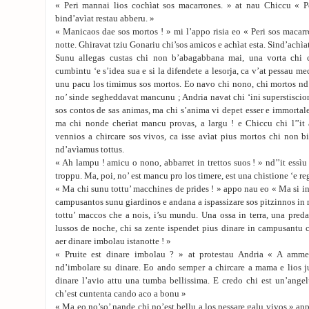
« Peri mannai lios cochìat sos macarrones. » at nau Chiccu « Pe
bind’avìat restau abberu. »
« Manicaos dae sos mortos ! » mi l’appo risia eo « Peri sos macar
notte. Ghiravat tziu Gonariu chi’sos amicos e achìat esta. Sind’achìat
Sunu allegas custas chi non b’abagabbana mai, una vorta chi 
cumbintu ‘e s’idea sua e si la difendete a lesorja, ca v’at pessau med
unu pacu los timimus sos mortos. Eo navo chi nono, chi mortos nd’
no’ sinde segheddavat mancunu ; Andria navat chi ‘ini superstiscion
sos contos de sas animas, ma chi s’anima vi depet esser e immortale
ma chi nonde cherìat mancu provas, a largu ! e Chiccu chi l’’it 
vennios a chircare sos vivos, ca isse avìat pius mortos chi non 
nd’avìamus tottus.
« Ah lampu ! amicu o nono, abbarret in trettos suos ! » nd’’it essì
troppu. Ma, poi, no’ est mancu pro los timere, est una chistione ‘e re
« Ma chi sunu tottu’ macchines de prides ! » appo nau eo « Ma si in
campusantos sunu giardinos e andana a ispassizare sos pitzinnos in 
tottu’ maccos che a nois, i’su mundu. Una ossa in terra, una preda 
lussos de noche, chi sa zente ispendet pius dinare in campusantu 
aer dinare imbolau istanotte ! »
« Pruite est dinare imbolau ? » at protestau Andria « A amme
nd’imbolare su dinare. Eo ando semper a chircare a mama e lios ju
dinare l’avio attu una tumba bellissima. E credo chi est un’angel
ch’est cuntenta cando aco a bonu »
« Ma eo no’so’ nande chi no’est bellu a los pessare galu vivos » app