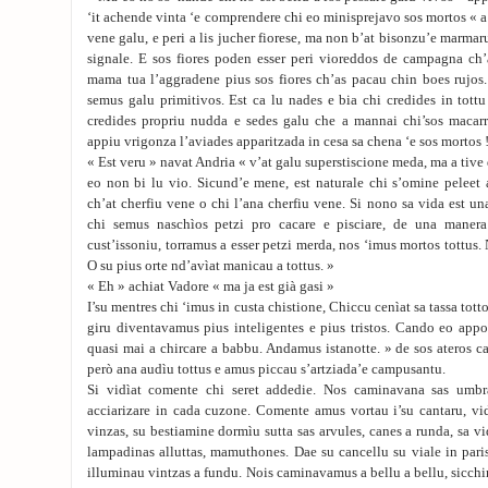
‘it achende vinta ‘e comprendere chi eo minisprejavo sos mortos « a
vene galu, e peri a lis jucher fiorese, ma non b’at bisonzu’e marmar
signale. E sos fiores poden esser peri vioreddos de campagna ch’a
mama tua l’aggradene pius sos fiores ch’as pacau chin boes rujos.
semus galu primitivos. Est ca lu nades e bia chi credides in tott
credides propriu nudda e sedes galu che a mannai chi’sos macar
appiu vrigonza l’aviades apparitzada in cesa sa chena ‘e sos mortos 
« Est veru » navat Andria « v’at galu superstiscione meda, ma a tive d
eo non bi lu vio. Sicund’e mene, est naturale chi s’omine peleet 
ch’at cherfiu vene o chi l’ana cherfiu vene. Si nono sa vida est un
chi semus naschìos petzi pro cacare e pisciare, de una manera 
cust’issoniu, torramus a esser petzi merda, nos ‘imus mortos tottus
O su pius orte nd’avìat manicau a tottus. »
« Eh » achiat Vadore « ma ja est già gasi »
I’su mentres chi ‘imus in custa chistione, Chiccu cenìat sa tassa tott
giru diventavamus pius inteligentes e pius tristos. Cando eo ap
quasi mai a chircare a babbu. Andamus istanotte. » de sos ateros c
però ana audìu tottus e amus piccau s’artziada’e campusantu.
Si vidìat comente chi seret addedie. Nos caminavana sas umbr
acciarizare in cada cuzone. Comente amus vortau i’su cantaru, vid
vinzas, su bestiamine dormìu sutta sas arvules, canes a runda, sa vi
lampadinas alluttas, mamuthones. Dae su cancellu su viale in paris 
illuminau vintzas a fundu. Nois caminavamus a bellu a bellu, sicchi