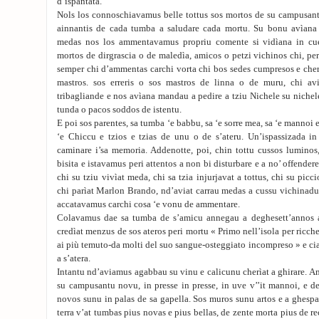
d’ispantata.
Nols los connoschiavamus belle tottus sos mortos de su campusan
ainnantis de cada tumba a saludare cada mortu. Su bonu avìana s
medas nos los ammentavamus propriu comente si vidìana in cue
mortos de dirgrascia o de maledìa, amicos o petzi vichinos chi, per
semper chi d’ammentas carchi vorta chi bos sedes cumpresos e cher
mastros. sos erreris o sos mastros de linna o de muru, chi av
tribagliande e nos avìana mandau a pedire a tziu Nichele su nichele
tunda o pacos soddos de istentu.
E poi sos parentes, sa tumba ‘e babbu, sa ‘e sorre mea, sa ‘e mannoi 
‘e Chiccu e tzios e tzias de unu o de s’ateru. Un’ispassizada 
caminare i’sa memoria. Addenotte, poi, chin tottu cussos luminos,
bisita e istavamus peri attentos a non bi disturbare e a no’ offend
chi su tziu vivìat meda, chi sa tzia injurjavat a tottus, chi su pic
chi parìat Marlon Brando, nd’aviat carrau medas a cussu vichinadu
accatavamus carchi cosa ‘e vonu de ammentare.
Colavamus dae sa tumba de s’amicu annegau a deghesett’annos a 
credìat menzus de sos ateros peri mortu « Primo nell’isola per ricc
ai più temuto-da molti del suo sangue-osteggiato incompreso » e 
a s’atera.
Intantu nd’aviamus agabbau su vinu e calicunu cherìat a ghirare. Am
su campusantu novu, in presse in presse, in uve v’’it mannoi, e de
novos sunu in palas de sa gapella. Sos muros sunu artos e a ghespa
terra v’at tumbas pius novas e pius bellas, de zente morta pius de r