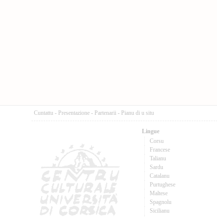
Cuntattu
-
Presentazione
-
Partenarii
-
Pianu di u situ
Lingue
Corsu
Francese
Talianu
Sardu
Catalanu
Purtughese
Maltese
Spagnolu
Sicilianu