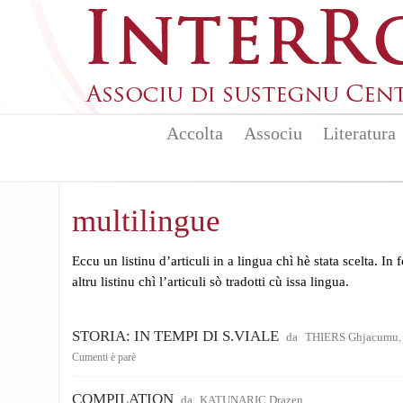
Aller au contenu principal
Accolta
Associu
Literatura
multilingue
Eccu un listinu d’articuli in a lingua chì hè stata scelta. In
altru listinu chì l’articuli sò tradotti cù issa lingua.
STORIA: IN TEMPI DI S.VIALE
da
THIERS Ghjacumu
Cumenti è parè
COMPILATION
da
KATUNARIC Drazen