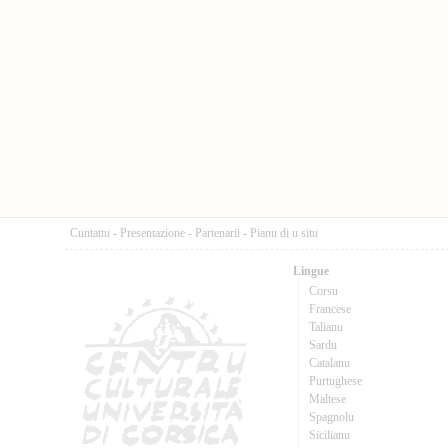
Cuntattu
-
Presentazione
-
Partenarii
-
Pianu di u situ
Lingue
Corsu
Francese
Talianu
Sardu
Catalanu
Purtughese
Maltese
Spagnolu
Sicilianu