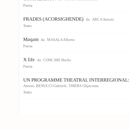
Puesia
FRADES (ACORSIGHENDE)
da
ARCA Antoni
Teatru
Maqam
da
MASALA Alberto
Puesia
X life
da
CONCARI Sheila
Puesia
UN PROGRAMME THEATRAL INTERREGIONAL:
Antoni
,
BENUCCI Gabriele
,
THIERS Ghjacumu
Teatru