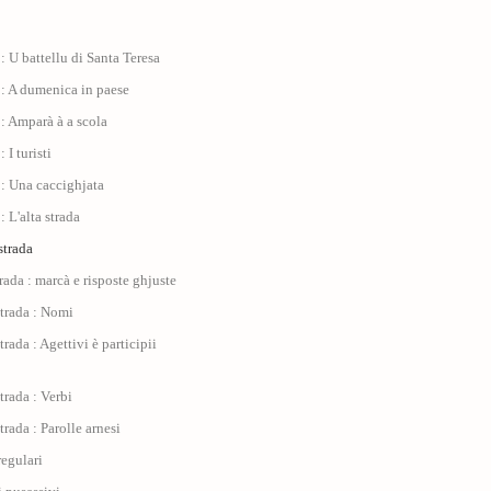
: U battellu di Santa Teresa
 : A dumenica in paese
: Amparà à a scola
 I turisti
: Una caccighjata
: L'alta strada
 strada
trada : marcà e risposte ghjuste
Strada : Nomi
trada : Agettivi è participii
trada : Verbi
trada : Parolle arnesi
regulari