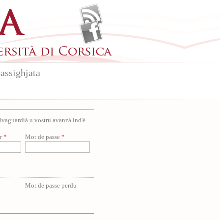
assighjata
salvaguardià u vostru avanzà ind'è
ur
*
Mot de passe
*
Mot de passe perdu