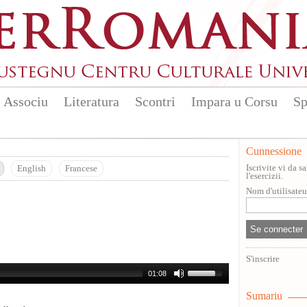
Associu
Literatura
Scontri
Impara u Corsu
Sp
Cunnessione
Iscrivite vi da 
English
Francese
l'esercizii.
Nom d'utilisate
S'inscrire
01:08
Sumariu