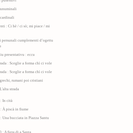
i pusessivi
runuminali
cardinali
i : Ci hè / ci sò; mi piace / mi
u
 persunali cumplementi d’ogettu
u
iu presentativu : eccu
trada : Sceglie a forma chì ci vole
trada : Sceglie a forma chì ci vole
 grechi, rumani poi cristiani
L'alta strada
: In cità
: À piscà in fiume
: Una bucciata in Piazza Santu
 : A fiera di a Santa