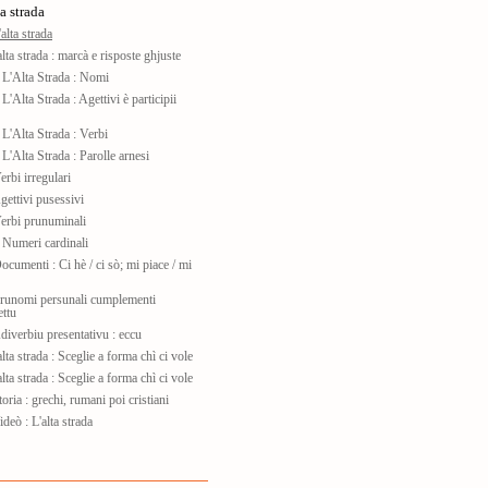
a strada
alta strada
alta strada : marcà e risposte ghjuste
 L'Alta Strada : Nomi
L'Alta Strada : Agettivi è participii
L'Alta Strada : Verbi
L'Alta Strada : Parolle arnesi
rbi irregulari
gettivi pusessivi
erbi prunuminali
 Numeri cardinali
cumenti : Ci hè / ci sò; mi piace / mi
Prunomi persunali cumplementi
ettu
diverbiu presentativu : eccu
alta strada : Sceglie a forma chì ci vole
alta strada : Sceglie a forma chì ci vole
oria : grechi, rumani poi cristiani
deò : L'alta strada