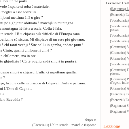
 allora ùn ne portu.
Lezzione: L'alt
vole à sparte si roba è materiale.
(Ragiunata) L'
è megliu à esse scozzuli.
(Eserciziu) L'
ghjorni mettimu à fà u giru ?
(Vocabulariu)
ni pè a ghjente abituata à marchjà in muntagna.
(Vocabulariu) 
 a muntagna hè fatta à scala. Colla è fala.
passati
alta strada. Hè u chjassu più difficile di l'Europa sana.
(Vocabulariu) 
 bellu, ne sò sicuru. Mi dispiace di ùn esse più giovanu.
(Vocabulariu) 
ni è chì tanti vechji ! Site bellu in gamba, andate puru !
(Gramatica) Ve
te Cintu, quanti chilometri ci hè ?
(Gramatica) A
in chilometri, ma in ore.
(Gramatica) V
 to ghjudiziu ! Cù tè vogliu andà sinu à in punta à
(Vocabulariu)
(Gramatica) Do
ndemu sinu à u chjassu. L'altri ci aspettanu quallà.
piacenu
te ?
(Gramatica) 
d’ogettu indir
rpi, ficcu u caffè in u saccu di Ghjuvan Paulu è partimu.
(Gramatica) A
e mi L'Omu di Cagna...
lla...
(Eserciziu) L'
lla o Bavedda ?
(Eserciziu) L'
(Ragiunata) St
(Ragiunata) Vi
dopu »
(Eserciziu) L'alta strada : marcà e risposte
Lezzione