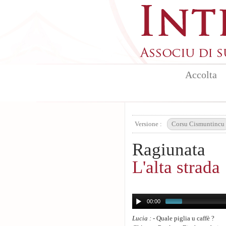
Aller au contenu principal
Accolta
Versione :
Corsu Cismuntincu
Ragiunata
L'alta strada
00:00
Lucia :
- Quale piglia u caffè ?