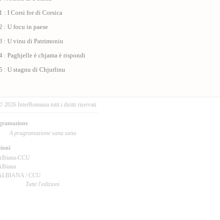
 : I Corsi for di Corsica
 : U focu in paese
 : U vinu di Patrimoniu
 : Paghjelle è chjama è rispondi
 : U stagnu di Chjurlinu
© 2026 InterRomania tutti i diritti riservati
gramazione
A prugramazione sana sana
ioni
Albiana-CCU
lbiana
ALBIANA / CCU
Tutte l'edizioni