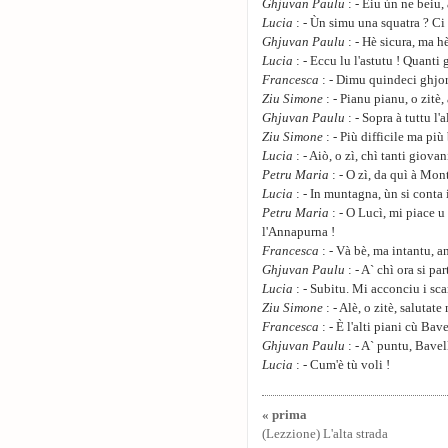
Ghjuvan Paulu
: - Eiu ùn ne beiu,
Lucia
: - Ùn simu una squatra ? Ci 
Ghjuvan Paulu
: - Hè sicura, ma h
Lucia
: - Eccu lu l'astutu ! Quanti 
Francesca
: - Dimu quindeci ghjor
Ziu Simone
: - Pianu pianu, o zitè,
Ghjuvan Paulu
: - Sopra à tuttu l'
Ziu Simone
: - Più difficile ma più
Lucia
: - Aiò, o zì, chì tanti giova
Petru Maria
: - O zì, da quì à Mon
Lucia
: - In muntagna, ùn si conta 
Petru Maria
: - O Lucì, mi piace u
l'Annapurna !
Francesca
: - Và bè, ma intantu, a
Ghjuvan Paulu
: - A` chì ora si par
Lucia
: - Subitu. Mi acconciu i sca
Ziu Simone
: - Alè, o zitè, salutat
Francesca
: - È l'alti piani cù Bave
Ghjuvan Paulu
: - A` puntu, Bave
Lucia
: - Cum'è tù voli !
« prima
(Lezzione) L'alta strada