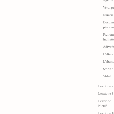
Agettiv
Verbi p
Numeri 
Document
piacen
Prunomi
indirett
Adiverb
L'alta s
L'alta s
Storia :
Videò : 
Lezzione 7 
Lezzione 8 
Lezzione 9 
Niculà
Lezzione 10