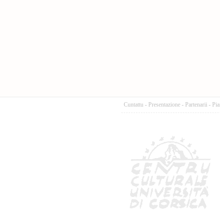
Cuntattu
-
Presentazione
-
Partenarii
-
Pia