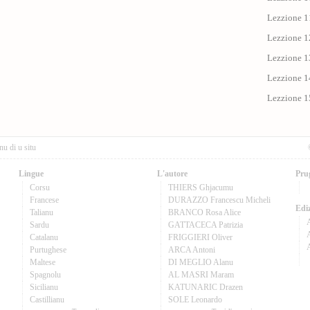
Lezzione 11
Lezzione 12
Lezzione 13
Lezzione 14
Lezzione 15
nu di u situ
Lingue
L'autore
Pru
Corsu
THIERS Ghjacumu
Francese
DURAZZO Francescu Micheli
Ediz
Talianu
BRANCO Rosa Alice
Sardu
GATTACECA Patrizia
A
Catalanu
FRIGGIERI Oliver
Purtughese
ARCA Antoni
Maltese
DI MEGLIO Alanu
Spagnolu
AL MASRI Maram
Sicilianu
KATUNARIC Drazen
Castillianu
SOLE Leonardo