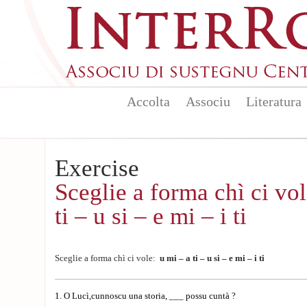
Skip to main content
Accolta
Associu
Literatura
Exercise
Sceglie a forma chì ci vol
ti – u si – e mi – i ti
Sceglie a forma chì ci vole:
u mi – a ti – u si – e mi – i ti
1. O Lucì,cunnoscu una storia, ___ possu cuntà ?