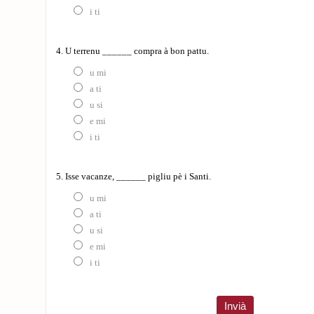
i ti
4. U terrenu ______ compra à bon pattu.
u mi
a ti
u si
e mi
i ti
5. Isse vacanze, ______ pigliu pè i Santi.
u mi
a ti
u si
e mi
i ti