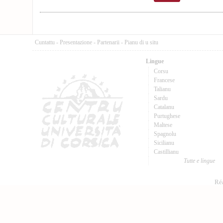
Cuntattu
-
Presentazione
-
Partenarii
-
Pianu di u situ
Lingue
Corsu
Francese
Talianu
Sardu
Catalanu
Purtughese
Maltese
Spagnolu
Sicilianu
Castillianu
Tutte e lingue
Réa