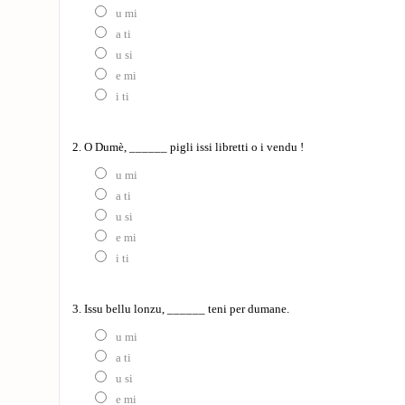
u mi
a ti
u si
e mi
i ti
2. O Dumè, ______ pigli issi libretti o i vendu !
u mi
a ti
u si
e mi
i ti
3. Issu bellu lonzu, ______ teni per dumane.
u mi
a ti
u si
e mi