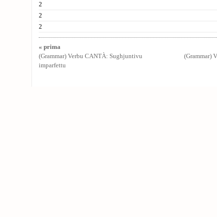
2
2
2
« prima
(Grammar) Verbu CANTÀ: Sughjuntivu
(Grammar) 
imparfettu