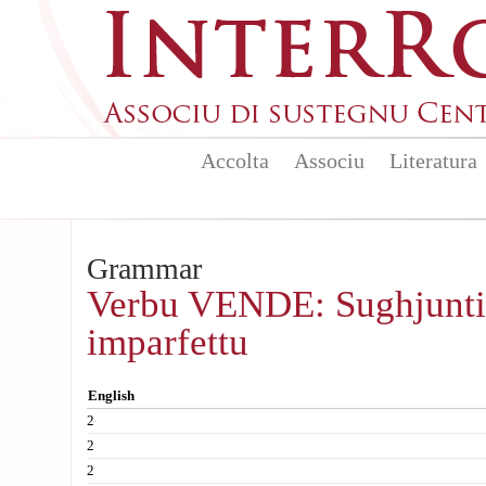
Skip to main content
Accolta
Associu
Literatura
Grammar
Verbu VENDE: Sughjunt
imparfettu
English
2
2
2