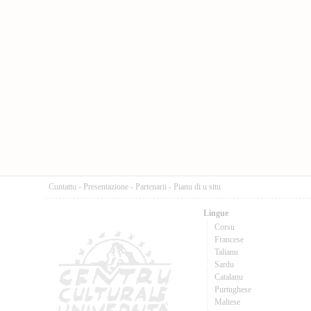
Cuntattu
-
Presentazione
-
Partenarii
-
Pianu di u situ
Lingue
Corsu
Francese
Talianu
Sardu
Catalanu
Purtughese
Maltese