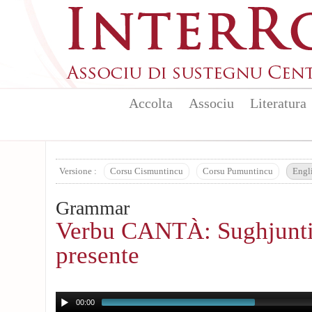
Skip to main content
Accolta
Associu
Literatura
Versione :
Corsu Cismuntincu
Corsu Pumuntincu
Engl
Grammar
Verbu CANTÀ: Sughjunt
presente
00:00