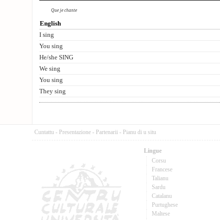
Que je chante
English
I sing
You sing
He/she SING
We sing
You sing
They sing
Cuntattu
-
Presentazione
-
Partenarii
-
Pianu di u situ
Lingue
Corsu
Francese
Talianu
Sardu
Catalanu
Purtughese
Maltese