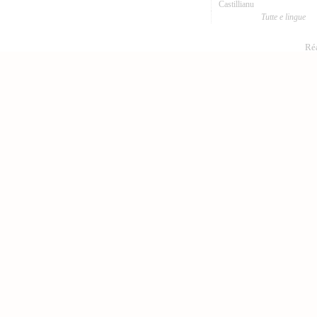
Castillianu
Tutte e lingue
Réa