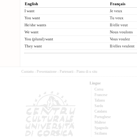
English
Français
I want
Je veux
You want
Tu veux
He/she wants
Il/elle veut
We want
Nous voulons
You (plural) want
Vous voulez
They want
Il/elles veulent
Cuntattu
-
Presentazione
-
Partenarii
-
Pianu di u situ
Lingue
Corsu
Francese
Talianu
Sardu
Catalanu
Purtughese
Maltese
Spagnolu
Sicilianu