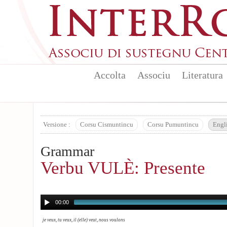
Aller au contenu principal
Accolta
Associu
Literatura
Versione :
Corsu Cismuntincu
Corsu Pumuntincu
Engl
Grammar
Verbu VULÈ: Presente
00:00
je veux, tu veux, il (elle) veut, nous voulons