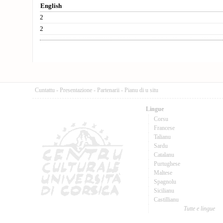
English
2
2
Cuntattu
-
Presentazione
-
Partenarii
-
Pianu di u situ
Lingue
Corsu
Francese
Talianu
Sardu
Catalanu
Purtughese
Maltese
Spagnolu
Sicilianu
Castillianu
Tutte e lingue