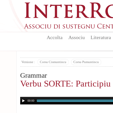
Skip to main content
Accolta
Associu
Literatura
Versione :
Corsu Cismuntincu
Corsu Pumuntincu
Grammar
Verbu SORTE: Participiu 
00:00