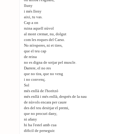
on arriba l'esguard,
lluny
i més lleny
aixi, tu vas.
Cap a on
ruina aquell nùvol
al mont cremat, nu, dolgut
com les roques del Carso.
No m'esperes, ni et tires,
que el teu cap
de reina
no es digna de sotjar pel muscle.
Darrere, el no res
que no tira, que no veng
i no convenç.
Sol
més enllà de l'horitzó
més enllà i més enllà, després de la nau
de nùvols encara per caure
des del teu desitjar el premi,
que no procuri dany,
ni afany
hi ha l'estel amb cua
dificil de perseguir.