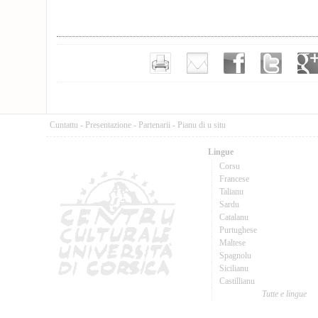
Cuntattu
-
Presentazione
-
Partenarii
-
Pianu di u situ
Lingue
Corsu
Francese
Talianu
Sardu
Catalanu
Purtughese
Maltese
Spagnolu
Sicilianu
Castillianu
Tutte e lingue