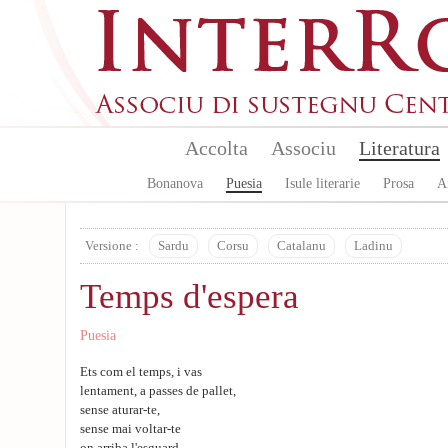
Skip to main content
Accolta
Associu
Literatura
Bonanova
Puesia
Isule literarie
Prosa
A
Versione :
Sardu
Corsu
Catalanu
Ladinu
Temps d'espera
Puesia
Ets com el temps, i vas
lentament, a passes de pallet,
sense aturar-te,
sense mai voltar-te