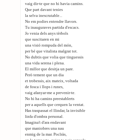
vaig dir-te que no hi havia camins.
Que part davant tenies
la selva inescrutable...
No em podies entendre llavors.
Tu inauguraves partida d'escacs.
Jo venia dels anys tèrbols
que suscitaren en mi
una visió rompuda del món,
per bé que vitalista malgrat tot.
No dubtis que volia que tinguessis
una vida serena i plena.
El millor que desitja un pare.
Però tement que un dia
et trobessis, aix mateix, voltada
de fosca i llops i runes,
vaig afanyar-me a prevenir-te.
No hi ha camins preestablerts
per a aquells que cerquen la ventat.
Has traspassat el llindar, la invisible
linfa d'ombra personal.
Imagina't d'ara endavant
que maniobres una nau
enmig de la mar. Poclràs,