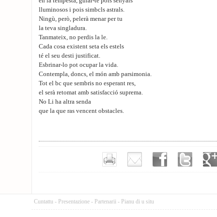
en la tempesta, guiar-te pois senyals
lluminosos i pois simbcls astrals.
Ningù, però, pelerà menar per tu
la teva singladura.
Tanmateix, no perdis la le.
Cada cosa existent seta els estels
té el seu desti justificat.
Esbrinar-lo pot ocupar la vida.
Contempla, doncs, el món amb parsimonia.
Tot el bc que sembris no esperant res,
el serà retomat amb satisfacció suprema.
No Li ha altra senda
que la que ras vencent obstacles.
Cuntattu
-
Presentazione
-
Partenarii
-
Pianu di u situ