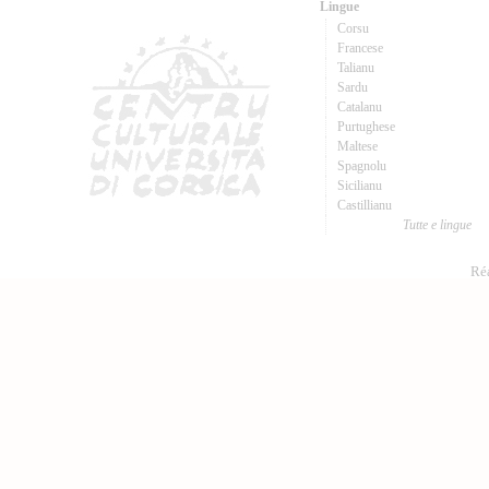
Lingue
Corsu
Francese
Talianu
Sardu
Catalanu
Purtughese
Maltese
Spagnolu
Sicilianu
Castillianu
Tutte e lingue
Réa