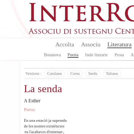
Skip to main content
Accolta
Associu
Literatura
Bonanova
Puesia
Isule literarie
Prosa
A
Versione :
Catalanu
Corsu
Sardu
Talianu
La senda
A Esther
Puesia
En una estació ja superada
de les nostres existències
-tu l'acabaves d'estrenar-,