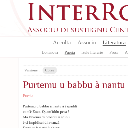
Skip to main content
Accolta
Associu
Literatura
Bonanova
Puesia
Isule literarie
Prosa
A
Versione :
Corsu
Purtemu u babbu à nantu 
Puesia
Purtemu u babbu à nantu à i spaddi
com'è Enea. Quant'iddu pesa !
Ma l'avemu di brocciu u spinu
è ci impidisci di avanzà.