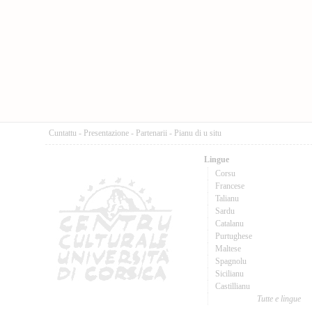
Cuntattu
-
Presentazione
-
Partenarii
-
Pianu di u situ
Lingue
Corsu
Francese
Talianu
Sardu
Catalanu
Purtughese
Maltese
Spagnolu
Sicilianu
Castillianu
Tutte e lingue