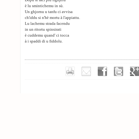
Dopu si faci più lighjeru
è lu smintichemu in sù.
Un ghjornu u tanfu ci avvisa
ch'iddu si n'hè mortu à l'appiattu.
Lu lachemu strada facendu
in un ritortu spinsirati
è cuddemu quand' ci tocca
à i spaddi di u fiddolu.