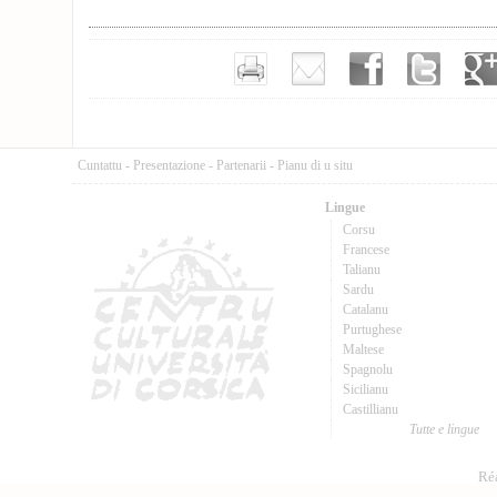
Cuntattu
-
Presentazione
-
Partenarii
-
Pianu di u situ
Lingue
Corsu
Francese
Talianu
Sardu
Catalanu
Purtughese
Maltese
Spagnolu
Sicilianu
Castillianu
Tutte e lingue
Réa