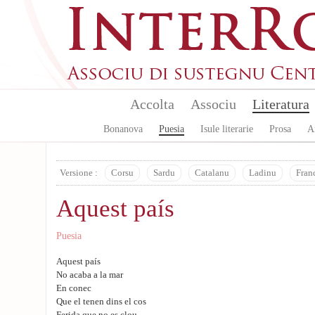
Skip to main content
Accolta
Associu
Literatura
Bonanova
Puesia
Isule literarie
Prosa
A
Versione :
Corsu
Sardu
Catalanu
Ladinu
Fran
Aquest país
Puesia
Aquest país
No acaba a la mar
En conec
Que el tenen dins el cos