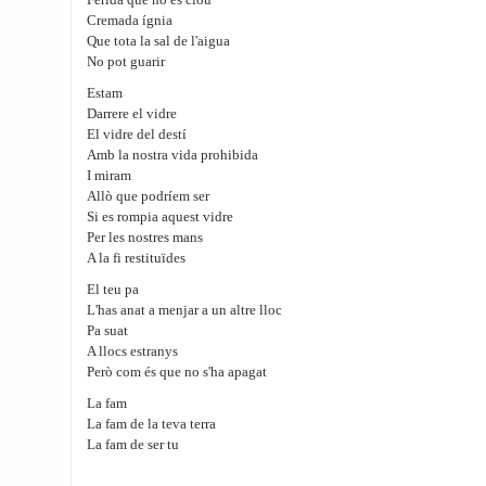
Ferida que no es clou
Cremada ígnia
Que tota la sal de l'aigua
No pot guarir
Estam
Darrere el vidre
El vidre del destí
Amb la nostra vida prohibida
I miram
Allò que podríem ser
Si es rompia aquest vidre
Per les nostres mans
A la fi restituïdes
El teu pa
L'has anat a menjar a un altre lloc
Pa suat
A llocs estranys
Però com és que no s'ha apagat
La fam
La fam de la teva terra
La fam de ser tu