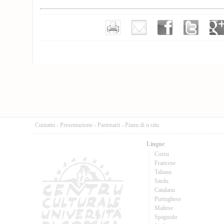
Cuntattu
-
Presentazione
-
Partenarii
-
Pianu di u situ
Lingue
Corsu
Francese
Talianu
Sardu
Catalanu
Purtughese
Maltese
Spagnolu