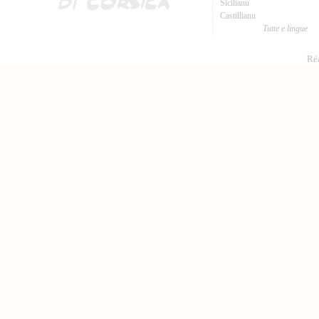
Sicilianu
Castillianu
Tutte e lingue
Réa