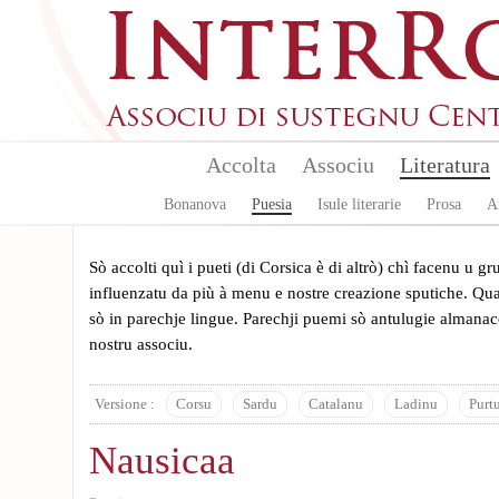
Skip to main content
Accolta
Associu
Literatura
Bonanova
Puesia
Isule literarie
Prosa
A
Sò accolti quì i pueti (di Corsica è di altrò) chì facenu u 
influenzatu da più à menu e nostre creazione sputiche. Quan
sò in parechje lingue. Parechji puemi sò antulugie almanacc
nostru associu.
Versione :
Corsu
Sardu
Catalanu
Ladinu
Purt
Nausicaa