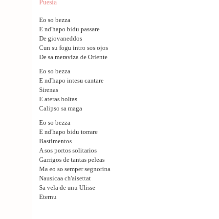
Puesia
Eo so bezza
E nd'hapo bidu passare
De giovaneddos
Cun su fogu intro sos ojos
De sa meraviza de Oriente
Eo so bezza
E nd'hapo intesu cantare
Sirenas
E ateras boltas
Calipso sa maga
Eo so bezza
E nd'hapo bidu torrare
Bastimentos
A sos portos solitarios
Garrigos de tantas peleas
Ma eo so semper segnorina
Nausicaa ch'aisettat
Sa vela de unu Ulisse
Eternu