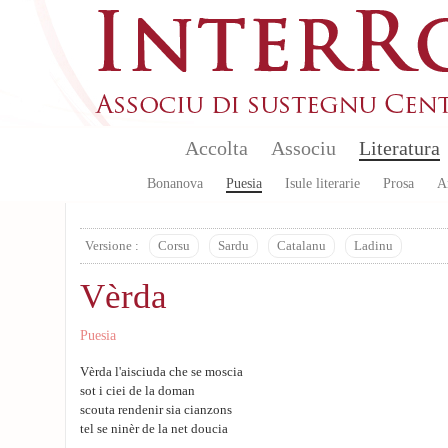
Skip to main content
Accolta
Associu
Literatura
Bonanova
Puesia
Isule literarie
Prosa
A
Versione :
Corsu
Sardu
Catalanu
Ladinu
Vèrda
Puesia
Vèrda l'aisciuda che se moscia
sot i ciei de la doman
scouta rendenir sia cianzons
tel se ninèr de la net doucia