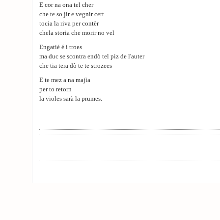
E cor na ona tel cher
che te so jir e vegnir cert
tocia la riva per contèr
chela storia che morir no vel
Engatié é i troes
ma duc se scontra endò tel piz de l'auter
che tia tera dò te te strozees
E te mez a na majìa
per to retorn
la violes sarà la prumes.