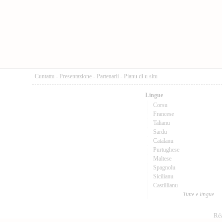
Cuntattu
-
Presentazione
-
Partenarii
-
Pianu di u situ
Lingue
Corsu
Francese
Talianu
Sardu
Catalanu
Purtughese
Maltese
Spagnolu
Sicilianu
Castillianu
Tutte e lingue
Réa