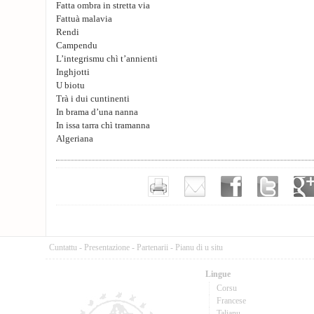
Fatta ombra in stretta via
Fattuà malavia
Rendi
Campendu
L’integrismu chì t’annienti
Inghjotti
U biotu
Trà i dui cuntinenti
In brama d’una nanna
In issa tarra chì tramanna
Algeriana
Cuntattu
-
Presentazione
-
Partenarii
-
Pianu di u situ
Lingue
Corsu
Francese
Talianu