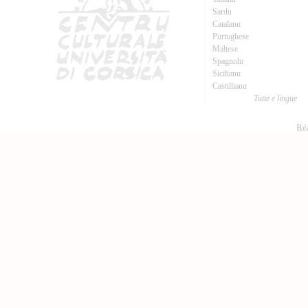
Sardu
Catalanu
Purtughese
Maltese
Spagnolu
Sicilianu
Castillianu
Tutte e lingue
Réa