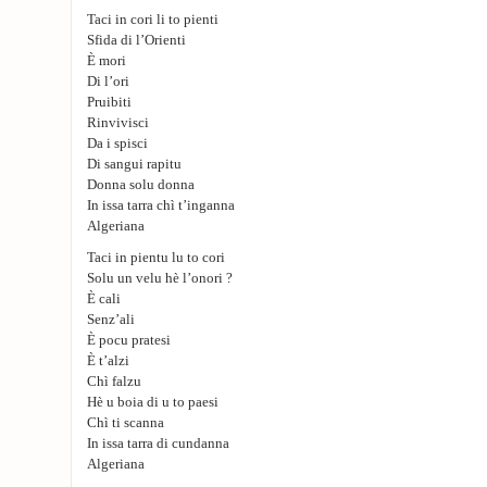
Taci in cori li to pienti
Sfida di l’Orienti
È mori
Di l’ori
Pruibiti
Rinvivisci
Da i spisci
Di sangui rapitu
Donna solu donna
In issa tarra chì t’inganna
Algeriana
Taci in pientu lu to cori
Solu un velu hè l’onori ?
È cali
Senz’ali
È pocu pratesi
È t’alzi
Chì falzu
Hè u boia di u to paesi
Chì ti scanna
In issa tarra di cundanna
Algeriana