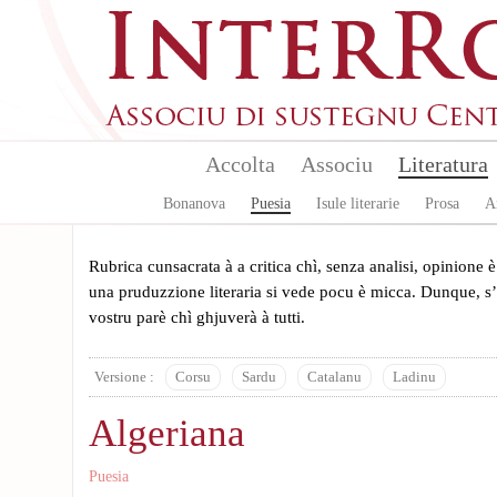
Skip to main content
Accolta
Associu
Literatura
Bonanova
Puesia
Isule literarie
Prosa
A
Rubrica cunsacrata à a critica chì, senza analisi, opinione è
una pruduzzione literaria si vede pocu è micca. Dunque, s’e
vostru parè chì ghjuverà à tutti.
Versione :
Corsu
Sardu
Catalanu
Ladinu
Algeriana
Puesia