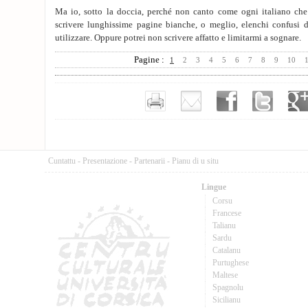
Ma io, sotto la doccia, perché non canto come ogni italiano che s
scrivere lunghissime pagine bianche, o meglio, elenchi confusi 
utilizzare. Oppure potrei non scrivere affatto e limitarmi a sognare.
Pagine :
1
2
3
4
5
6
7
8
9
10
Cuntattu
-
Presentazione
-
Partenarii
-
Pianu di u situ
Lingue
Corsu
Francese
Talianu
Sardu
Catalanu
Purtughese
Maltese
Spagnolu
Sicilianu