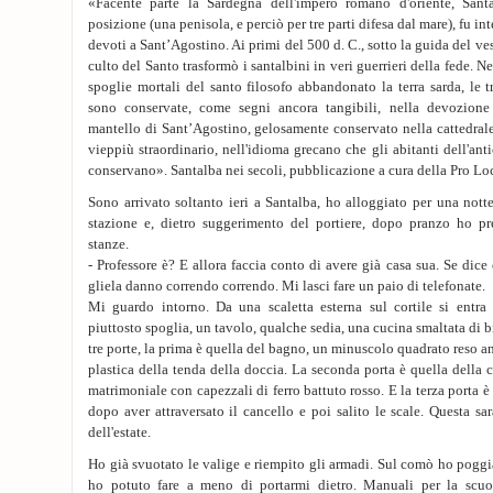
«Facente parte la Sardegna dell'impero romano d'oriente, Santa
posizione (una penisola, e perciò per tre parti difesa dal mare), fu i
devoti a Sant’Agostino. Ai primi del 500 d. C., sotto la guida del v
culto del Santo trasformò i santalbini in veri guerrieri della fede. N
spoglie mortali del santo filosofo abbandonato la terra sarda, le t
sono conservate, come segni ancora tangibili, nella devozione 
mantello di Sant’Agostino, gelosamente conservato nella cattedrale 
vieppiù straordinario, nell'idioma grecano che gli abitanti dell'an
conservano». Santalba nei secoli, pubblicazione a cura della Pro Loco
Sono arrivato soltanto ieri a Santalba, ho alloggiato per una notte
stazione e, dietro suggerimento del portiere, dopo pranzo ho pr
stanze.
- Professore è? E allora faccia conto di avere già casa sua. Se dice c
gliela danno correndo correndo. Mi lasci fare un paio di telefonate.
Mi guardo intorno. Da una scaletta esterna sul cortile si entra
piuttosto spoglia, un tavolo, qualche sedia, una cucina smaltata di b
tre porte, la prima è quella del bagno, un minuscolo quadrato reso 
plastica della tenda della doccia. La seconda porta è quella della 
matrimoniale con capezzali di ferro battuto rosso. E la terza porta è 
dopo aver attraversato il cancello e poi salito le scale. Questa sar
dell'estate.
Ho già svuotato le valige e riempito gli armadi. Sul comò ho poggi
ho potuto fare a meno di portarmi dietro. Manuali per la scu