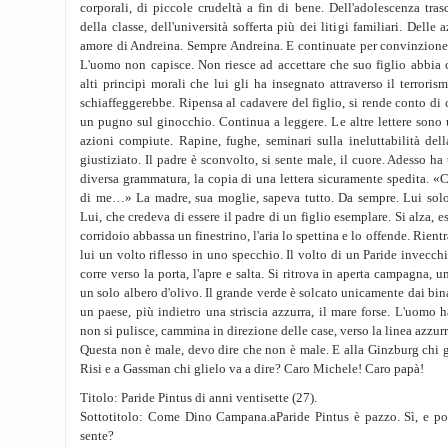
corporali, di piccole crudeltà a fin di bene. Dell'adolescenza tras
della classe, dell'università sofferta più dei litigi familiari. Delle
amore di Andreina. Sempre Andreina. E continuate per convinzione e
L'uomo non capisce. Non riesce ad accettare che suo figlio abbia c
alti principi morali che lui gli ha insegnato attraverso il terroris
schiaffeggerebbe. Ripensa al cadavere del figlio, si rende conto di 
un pugno sul ginocchio. Continua a leggere. Le altre lettere sono
azioni compiute. Rapine, fughe, seminari sulla ineluttabilità della
giustiziato. Il padre è sconvolto, si sente male, il cuore. Adesso ha
diversa grammatura, la copia di una lettera sicuramente spedita. «
di me…» La madre, sua moglie, sapeva tutto. Da sempre. Lui solo e
Lui, che credeva di essere il padre di un figlio esemplare. Si alza, 
corridoio abbassa un finestrino, l'aria lo spettina e lo offende. Rientra
lui un volto riflesso in uno specchio. Il volto di un Paride invecchia
corre verso la porta, l'apre e salta. Si ritrova in aperta campagna, 
un solo albero d'olivo. Il grande verde è solcato unicamente dai bina
un paese, più indietro una striscia azzurra, il mare forse. L'uomo 
non si pulisce, cammina in direzione delle case, verso la linea azzurr
Questa non è male, devo dire che non è male. E alla Ginzburg chi gl
Risi e a Gassman chi glielo va a dire? Caro Michele! Caro papà!
Titolo: Paride Pintus di anni ventisette (27).
Sottotitolo: Come Dino Campana.aParide Pintus è pazzo. Sì, e poi
sente?