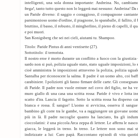
intelligenti, una sola donna importante: Andreina. No, cambia
frega!, tanto tutto questo non lo leggerà mai nessuno: Andreina! Da 
un Paride diverso: il saggio e coraggioso, il compagnone cantante
parsimonioso uomo d'ordine, il piagnone, lo sparaballe, il fallito, il b
bruttino, il basso, il robusto, il mingherlino, il pieno di capelli, il qua
e poi muori.
San Konigsberg che sei nei cieli, aiutami tu. Shampoo.
Titolo: Paride Pintus di anni ventisette (27).
Sottotitolo: il terrorista.
Il nostro eroe è morto durante un conflitto a fuoco con la giustizia -
sardo non si può, polizia uguale stato, stato uguale imposizioni, lo s
cioè amministra le imposizioni attraverso la polizia, polizia uguale 
Santalba per riconoscere la salma. Il padre è un uomo alto, coi baffi
carabiniere. I poliziotti gli fanno firmare delle carte. Gli consegnan
di Paride. Il padre non vuole entrare nel covo del figlio, ne ha ve
muro giallo di una casa una scritta rossa: Paride è vivo e lotta 
scatto d'ira. Lancia il fagotto. Sotto la scritta rossa ha disperso 
bianca e rossa. È sangue! L'uomo si avvicina, osserva il sangu
bambino gli corre tra le gambe, va a raggiungere un giovane uomo 
più in là. Il padre raccoglie quanto ha lanciato, fra gli indu
cioccolatini: è una piccola Arca zeppa di lettere. Le afferra le nasco
giacca, le leggerà in treno. In treno. Le lettere non sono mai s
indirizzate a lui: Caro papà. Raccontano episodi di vita quoti