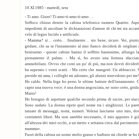
10.XI.1985 - martedì, sera
- Ti amo. Giuro! Ti-amo-ti-amo-ti-amo…
Soffoco chiuso dentro la cabina telefonica numero Quattro. Aspe
impedirmi di ascoltare le dichia­razioni d'amore di chi mi sta accan
velo di legno lucido e artificiale.
- Mamma? sì… certo… finalmente… sto bene, sicuro. Voi, piuttos
gridare, chi sa se l'innamorato al mio fianco deciderà di origliar
benissimo - queste cabine hanno il soffitto bassissimo, allungo l
pienamente il palmo. - Ma sì, ho avuto una fortuna sfacciat
ammobiliato. Ovvio che costi un po' di più, ma non dovrò dividerl
ha superato i venti scatti. - Ma certo che mangerò. Un abbraccio. V
preside mi ama, i colleghi mi adorano, gli alunni stravedono per me!
Ho caldo. Nella foga ho perso le ultime battute dell'innamorato. Ol
capto una nuova voce; è una donna angosciata, ne sono certo, grid
Mario!
Ho bisogno di aspettare qualche secondo prima di uscire, per stacc
Sono sudato. La donna ripete quel nome tra i singhiozzi. Le paret
tatuate di messaggi, nomi, numeri. Volessi lasciarne uno mio, dov
centimetri liberi. Ma non sarebbe necessario, il mio appunto è già 
all'altezza dei miei occhi, a un metro e settanta circa dal pavimento
mamma».
Fuori della cabina un uomo molto grasso e barbuto mi chiede se ho f