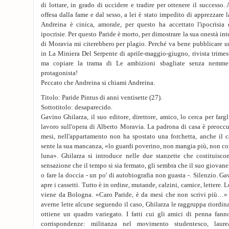
di lottare, in grado di uccidere e tradire per ottenere il successo. 
offesa dalla fame e dal sesso, a lei è stato impedito di apprezzare l
Andreina è cinica, amorale, per questo ha accettato l'ipocrisia 
ipocrisie. Per questo Paride è morto, per dimostrare la sua onestà inte
di Moravia mi citerebbero per plagio. Perché va bene pubblicare uno
in La Miniera Del Serpente di aprile-maggio-giugno, rivista trimest
ma copiare la trama di Le ambizioni sbagliate senza nemme
protagonista!
Peccato che Andreina si chiami Andreina.
Titolo: Paride Pintus di anni ventisette (27).
Sottotitolo: desaparecido.
Gavino Ghilarza, il suo editore, direttore, amico, lo cerca per farg
lavoro sull'opera di Alberto Moravia. La padrona di casa è preoccup
mesi, nell'appartamento non ha spostato una forchetta, anche il c
sente la sua mancanza, «lo guardi poverino, non mangia più, non corr
luna». Ghilarza si introduce nelle due stanzette che costituisco
sensazione che il tempo si sia fermato, gli sembra che il suo giovane
o fare la doccia - un po' di autobiografia non guasta -. Silenzio. Ga
apre i cassetti. Tutto è in ordine, mutande, calzini, camice, lettere. 
viene da Bologna. «Caro Paride, è da mesi che non scrivi più…» 
averne lette alcune seguendo il caso, Ghilarza le raggruppa riordi
ottiene un quadro variegato. I fatti cui gli amici di penna fann
corrispondenze: militanza nel movimento studentesco, laure