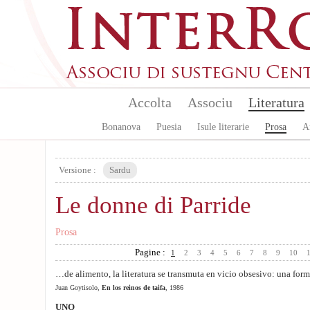
Skip to main content
Accolta
Associu
Literatura
Bonanova
Puesia
Isule literarie
Prosa
A
Versione :
Sardu
Le donne di Parride
Prosa
Pagine :
1
2
3
4
5
6
7
8
9
10
…de alimento, la literatura se transmuta en vicio obsesivo: una fo
Juan Goytisolo,
En los reinos de taifa
, 1986
UNO