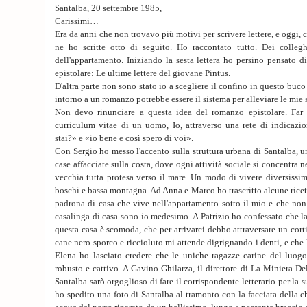
Santalba, 20 settembre 1985,
Carissimi…
Era da anni che non trovavo più motivi per scrivere lettere, e oggi, c
ne ho scritte otto di seguito. Ho raccontato tutto. Dei collegh
dell'appartamento. Iniziando la sesta lettera ho persino pensato d
epistolare: Le ultime lettere del giovane Pintus.
D'altra parte non sono stato io a scegliere il confino in questo buc
intorno a un romanzo potrebbe essere il sistema per alleviare le mie 
Non devo rinunciare a questa idea del romanzo epistolare. Far s
curriculum vitae di un uomo, Io, attraverso una rete di indicaz
stai?» e «io bene e così spero di voi».
Con Sergio ho messo l'accento sulla struttura urbana di Santalba, 
case affacciate sulla costa, dove ogni attività sociale si concentra n
vecchia tutta protesa verso il mare. Un modo di vivere diversissi
boschi e bassa montagna. Ad Anna e Marco ho trascritto alcune ricet
padrona di casa che vive nell'appartamento sotto il mio e che non 
casalinga di casa sono io medesimo. A Patrizio ho confessato che l
questa casa è scomoda, che per arrivarci debbo attraversare un cort
cane nero sporco e riccioluto mi attende digrignando i denti, e che 
Elena ho lasciato credere che le uniche ragazze carine del luogo
robusto e cattivo. A Gavino Ghilarza, il direttore di La Miniera De
Santalba sarò orgoglioso di fare il corrispondente letterario per la s
ho spedito una foto di Santalba al tramonto con la facciata della ch