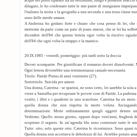
acque del porto riparato da un bellissimo, lungo e possente braccio
dilagato, le ho confessato tutte le mie paure di insegnante imprepar
l'italiano la storia e la geografia a una seconda e una terza classe n
sono delle merde umane.
A Andreina ho gridato forte e chiaro che cosa penso di lei, ch
mettermi da parte come un paio di jeans smessi, che se lei ha soffert
dicembre dell'84 che questa lettera ogni volta la riscrivo ugual
dell'84 che ogni volta la strappo e la mastico.
20.IX.1985 - venerdì, pomeriggio: più tardi sotto la doccia
Dovrei scomparire. Per giustificare il romanzo dovrei dissolvermi. 
Ogni lettera diverrebbe una testimonianza casuale-necessaria.
Titolo: Paride Pintus di anni ventisette (27).
Sottotitolo: Suicida per amore.
Una donna, Caterina - se sparissi, ne sono certo, lei sarebbe la sola a
viene a Santalba per recuperare le povere cose di Paride. La padron
vestiti, i libri e i quaderni in uno scatolone. Caterina ha un moto 
quella donna che non rispetta la morte voluta. Asciugand
determinazione. Mette ordinatamente quegli oggetti dentro un
Vedremo. Quello stesso giorno, oppure dopo vent'anni, frugherà de
scoprirne il segreto. In un’agenda blu sono contenute tutte le min
Tutte: otto, solo queste otto. Caterina le ricostruisce. Sono quasi t
Quella donna non accettava le debolezze di lui. Avrebbe potuto ama