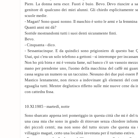
Piero. La donna nera esce. Fuori è buio. Bevo. Devo riuscire a sap
genitore di qualcuno dei miei alunni. Gli chiedo esplicitamente se
scuole medie.
- Magari! Sono quasi nonno. Il maschio è sotto le armi e la femmina
Quanti anni mi dà?
Sorride mostrandomi tutti i suoi denti sicuramente finti.
Bevo.
- Cinquanta - dico.
- Sessantacinque. E da quindici sono prigioniero di questo bar.
Usai, qui c'era un solo telefono a gettoni - si interrompe per incassare 
Non ho più birra e mi è venuta fame, sul banco c'è un vassoio mezzo
mano per prenderne uno, l'uomo della macchina del caffè mi guarda
cassa segna un numero su un taccuino. Nessuno dei due può essere P
Mastico lentamente, non riesco a indovinare gli elementi del comp
eguaglia tutti. Mentre deglutisco rifletto sulle mie nuove cene da 
con cattedra fissa.
10.XI.1985 - martedì, notte
Sono sbarcato appena ieri pomeriggio in questa città che mi è del t
una casa mia che sono in grado di ritrovare senza chiedere inform
dei piccoli centri; ma non sono del tutto sicuro che questa sia
villaggio magari, certo una località inventata per il turismo estivo.