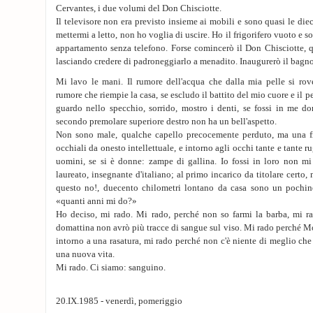
Cervantes, i due volumi del Don Chisciotte.
Il televisore non era previsto insieme ai mobili e sono quasi le die
mettermi a letto, non ho voglia di uscire. Ho il frigorifero vuoto e s
appartamento senza telefono. Forse comincerò il Don Chisciotte, q
lasciando credere di padroneggiarlo a menadito. Inaugurerò il bagno
Mi lavo le mani. Il rumore dell'acqua che dalla mia pelle si rove
rumore che riempie la casa, se escludo il battito del mio cuore e il p
guardo nello specchio, sorrido, mostro i denti, se fossi in me do
secondo premolare superiore destro non ha un bell'aspetto.
Non sono male, qualche capello precocemente perduto, ma una fr
occhiali da onesto intellettuale, e intorno agli occhi tante e tante ru
uomini, se si è donne: zampe di gallina. Io fossi in loro non mi 
laureato, insegnante d'italiano; al primo incarico da titolare certo,
questo no!, duecento chilometri lontano da casa sono un pochino
«quanti anni mi do?»
Ho deciso, mi rado. Mi rado, perché non so farmi la barba, mi r
domattina non avrò più tracce di sangue sul viso. Mi rado perché M
intorno a una rasatura, mi rado perché non c'è niente di meglio che
una nuova vita.
Mi rado. Ci siamo: sanguino.
20.IX.1985 - venerdì, pomeriggio