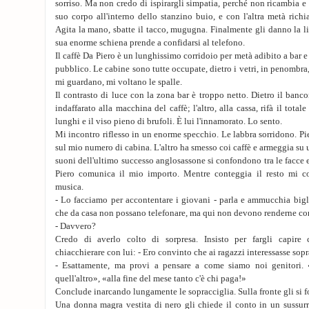
sorriso. Ma non credo di ispirargli simpatia, perché non ricambia e
suo corpo all'interno dello stanzino buio, e con l'altra metà richi
Agita la mano, sbatte il tacco, mugugna. Finalmente gli danno la l
sua enorme schiena prende a confidarsi al telefono.
Il caffè Da Piero è un lunghissimo corridoio per metà adibito a bar e 
pubblico. Le cabine sono tutte occupate, dietro i vetri, in penombra
mi guardano, mi voltano le spalle.
Il contrasto di luce con la zona bar è troppo netto. Dietro il banc
indaffarato alla macchina del caffè; l'altro, alla cassa, rifà il tota
lunghi e il viso pieno di brufoli. È lui l'innamorato. Lo sento.
Mi incontro riflesso in un enorme specchio. Le labbra sorridono. Pi
sul mio numero di cabina. L'altro ha smesso coi caffè e armeggia su un
suoni dell'ultimo successo anglosassone si confondono tra le facce e 
Piero comunica il mio importo. Mentre conteggia il resto mi 
musica.
- Lo facciamo per accontentare i giovani - parla e ammucchia bigli
che da casa non possano telefonare, ma qui non devono renderne co
- Davvero?
Credo di averlo colto di sorpresa. Insisto per fargli capire
chiacchierare con lui: - Ero convinto che ai ragazzi interessasse sopr
- Esattamente, ma provi a pensare a come siamo noi genitori. 
quell'altro», «alla fine del mese tanto c'è chi paga!»
Conclude inarcando lungamente le sopracciglia. Sulla fronte gli si f
Una donna magra vestita di nero gli chiede il conto in un sussurro