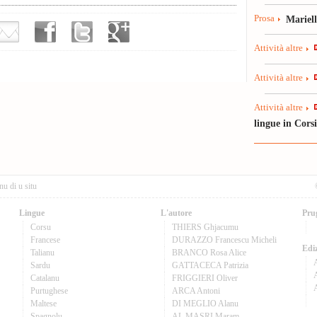
Prosa
Mariel
Attività altre
Attività altre
Attività altre
lingue in Cors
nu di u situ
Lingue
L'autore
Pru
Corsu
THIERS Ghjacumu
Francese
DURAZZO Francescu Micheli
Ediz
Talianu
BRANCO Rosa Alice
Sardu
GATTACECA Patrizia
A
Catalanu
FRIGGIERI Oliver
Purtughese
ARCA Antoni
Maltese
DI MEGLIO Alanu
Spagnolu
AL MASRI Maram