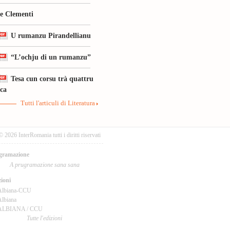
le Clementi
U rumanzu Pirandellianu
“L’ochju di un rumanzu”
Tesa cun corsu trà quattru
ica
Tutti l'articuli di Literatura
© 2026 InterRomania tutti i diritti riservati
gramazione
A prugramazione sana sana
ioni
Albiana-CCU
lbiana
ALBIANA / CCU
Tutte l'edizioni