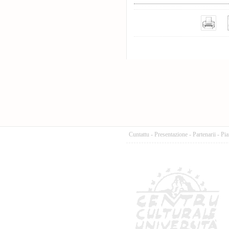
Cuntattu
-
Presentazione
-
Partenarii
-
Pia