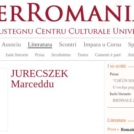
Associu
Literatura
Scontri
Impara u Corsu
Sp
Isule literarie
Prosa
Arcubalenu
Teatru
Cumenti è parè
Atti
I so scritti
JURECSZEK
Prosa
Marceddu
“CHÌ ÙN SI
U vechju po
Isule literarie
BIENNALE 
Literatura
Prosa
Romain