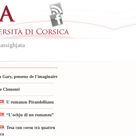
assighjata
 Gary, penseur de l’imaginaire
le Clementi
U rumanzu Pirandellianu
“L’ochju di un rumanzu”
Tesa cun corsu trà quattru
ica