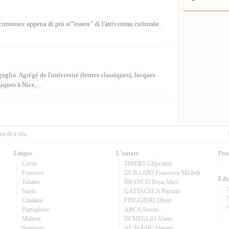
cunnosce appena di più st'"essere" di l'attivisimu culturale.
uglia. Agrégé de l'université (lettres classiques), Jacques
iques à Nice,...
nu di u situ
Lingue
L'autore
Pru
Corsu
THIERS Ghjacumu
Francese
DURAZZO Francescu Micheli
Ediz
Talianu
BRANCO Rosa Alice
Sardu
GATTACECA Patrizia
A
Catalanu
FRIGGIERI Oliver
Purtughese
ARCA Antoni
Maltese
DI MEGLIO Alanu
Spagnolu
AL MASRI Maram