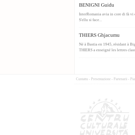
BENIGNI Guidu
InterRomania avia in core di fà vi 
S'ellu si face...
THIERS Ghjacumu
Né à Bastia en 1945, résidant à Big
THIERS a enseigné les lettres class
Cuntattu
-
Presentazione
-
Partenarii
-
Pia