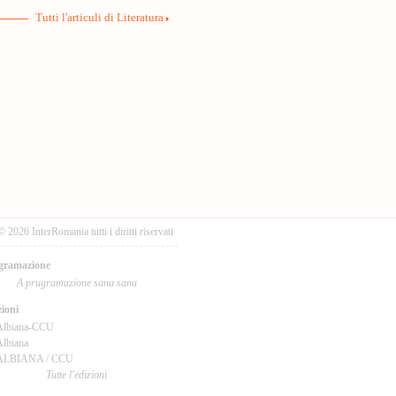
Tutti l'articuli di Literatura
© 2026 InterRomania tutti i diritti riservati
gramazione
A prugramazione sana sana
ioni
Albiana-CCU
lbiana
ALBIANA / CCU
Tutte l'edizioni