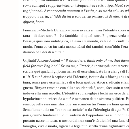
ci voli à pinsà annantu à certi cuncepiti. Innò ! D’altrondi quand’è 
comu schisgià i rapprinsintazioni sbagliati ed i stiriutipa. Masò cor
raghjunendu è vanaccendu annantu à l’isula, a so storia ed u so svi
troppu à u seriu, ch’iddi dicini a soia senza primurà si di nimu è di 
ghjuvà, bona…
Francescu–Micheli Durazzo – Semu avezzi à pinsà l’identità corsa in 
tarra – di duva socu ? – è a famidda – di quali socu ? –, senza veda 
l’essa, a quistioni untulogica, è l’essa à u mondu, vali à dì u cunflitt
modu, l’omu corsu ùn saria mossu trà sti dui tarmini, com’iddu l’era 
daimon ed i dei di a città ?
Ghjirald’Antone Antoni – “
If should die, think only of me, that ther
field for ever England.
” Scusa mi, o Francè, di principià incù u vers
scrivia què qualchì ghjornu nanzu di esse sfracicatu in a cianga di
u 1915 ci pò aiutà à capisce chì l’identità, isciuta da u filachju di i s
tarra, senza puru esse schjava di u locu sputicu. Ancu sradicatu è lam
guerra, Binyon trascine cun ellu a so identità è, ancu, face soiu u 
induva ellu sarà sepoltu. L’identità supraneghje i lochi ma esce da 
hypokeimenon, micca da a cità è nemancu da un sistema puliticu. Par
sensu, quella sarà una rilazione, un scambiu trà l’omu è a tarra sgrana
Semu luntanu da un “cuntrattu suciale” o da l’ideulugia di a
polis
. 
polis
, cum’è fundamentu di u sintimu di l’appartanenza à un populu
pussutu nasce in tuttu: u nostru daimon cum’è tù dici, hè una funa ch
famiglia, viva è morta, ligatu à a lege nun scritta d’una figliulanza c