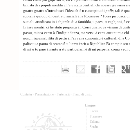
binistà di i populi meddu ch’è u statu centrali chì spessu guvarna à 
guattu guattu s’intrudusci l’idea ch’è u cuncepitu di
polis
, tali è qu
supranà quiddu di cuntratu suciali à la Rousseau ? Forsa pà buscà un
suciali, arradicata in i chjerchi di a famidda, u paesi, u rughjoni, è ce
In issu mentri, ci hè statu prupostu à i Corsi una nova virsura di unità
passu, micca versu à l’indipindenza, ma versu à certa autunumia chì 
nosci rispunsabilità di pettu à l’avvena cunomicu è culturali di a Co
palisatu a paura di scambià u liamu incù a Ripublica Pà compia stu c
di mi u to parè à nantu à stu particulari, è di mi parpena, comu vedi
Cuntattu
-
Presentazione
-
Partenarii
-
Pianu di u situ
Lingue
Corsu
Francese
Talianu
Sardu