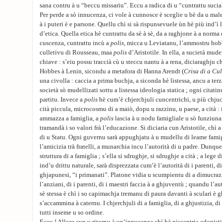
sana contru à u “beccu missariu”. Eccu a radica di u “cuntrattu sucia
Per perde a sò innucenza, ci vole à cunnosce è sceglie u bè da u male
à i puteri è e parsone. Quellu chì si sà rispunsevuele ùn hè più ind’ì
d’etica. Quella etica hè cuntrattu da sè à sè, da a raghjone à a norma
cuscenza, cuntrattu incù a
polis
, micca u Leviatanu, l’ammostru hob
culletivu di Rousseau, maa
polis
d’Aristotile. In ella, a sucietà mude
chiave : s’eiu possu traccià cù u steccu nantu à a rena, diciaraghju ch
Hobbes à Lenin, sicondu a metafora di Hanna Arendt (
Crisa di a Cu
una civolla : caccia a prima buchja, a siconda hè listessa, ancu a terza.
società sò mudellizati sottu a listessa ideologia statica ; ogni citatin
partitu. Invece a
polis
hè cum’è chjerchjuli cuncentrichi, u più chjuc
cità piccula, microcosmu di a maiò, dopu u razzinu, u paese, a cità : 
ammazza a famiglia, a
polis
lascia à u nodu famigliale u sò funziuna
tramandà i so valori frà l’educazione. Si diciaria cun Aristotile, chì
di u Statu. Ogni guvernu sarà appughjatu à u mudellu di leame famig
l’amicizia trà fratelli, a munarchia incu l’autorità di u padre. Dunque,
struttura di a famiglia ; s’ella si sdrughje, si sdrughje a cità ; a le
ind’u drittu naturale, sarà disprezzata cum’è l’autorità di i parenti, d
ghjapunesi, “i primanati”. Platone vidia u scumpientu di a dimucraz
l’anziani, di i parenti, di i maestri faccia à a ghjuventù ; quandu l’a
sè stessa è chì i so capimachja tremanu di paura davanti à sculari è g
s’accammina à caternu. I chjerchjuli di a famiglia, di a ghjustizia, d
tutti inseme u so ordine.