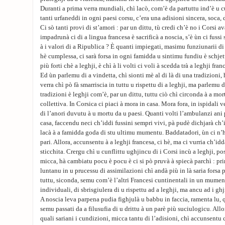
Duranti a prima verra mundiali, chì lacò, com’è da partuttu ind’è u c
tanti urfaneddi in ogni paesi corsu, c’era una adisioni sincera, soca, d
Ci sò tanti provi di st’amori : par un dittu, tù credi ch’è no i Corsi a
impadrunà ci di a lingua francesa è sacrificà a noscia, s’è ùn ci fuss
à i valori di a Ripublica ? È quanti impiegati, masimu funziunarii di pu
hè cumplessa, ci sarà forsa in ogni famidda u sintimu fundiu è schjett
più forti chè a leghji, è chì à li volti ci voli à scedda trà a leghji fra
Ed ùn parlemu di a vindetta, chì sionti mè al di là di una tradizioni, 
verra chì pò fà smarriscia in tuttu u rispettu di a leghji, ma parlemu di
tradizioni è leghji com’è, par un dittu, tuttu ciò chì circonda à a mor
collettiva. In Corsica ci piaci à mora in casa. Mora fora, in ispidali ve
di l’anori duvutu à u mortu da u paesi. Quanti volti l’ambulanzi ani p
casa, faccendu neci ch’iddi fussini sempri vivi, pà pudè dichjarà ch’i
lacà à a famidda goda di stu ultimu mumentu. Baddatadori, ùn ci n’h
pari. Allora, accunsentu à a leghji francesa, ci hè, ma ci vurria ch’id
sticchita. Crergu chì u cunflittu ughjincu di i Corsi incù a leghji, p
micca, hà cambiatu pocu è pocu è ci si pò pruvà à spiecà parchì : pr
luntanu in u prucessu di assimilazioni chì andà più in là saria forsa p
tuttu, siconda, semu com’è l’altri Francesi cuntinentali in un mument
individuali, di sbrisgiulera di u rispettu ad a leghji, ma ancu ad i ghj
A noscia leva parpena pudia fighjulà u babbu in faccia, ramenta lu, q
semu passati da a filusufia di u drittu à un parè più suciulogicu. Allo
quali sariani i cundizioni, micca tantu di l’adisioni, chì accunsentu 