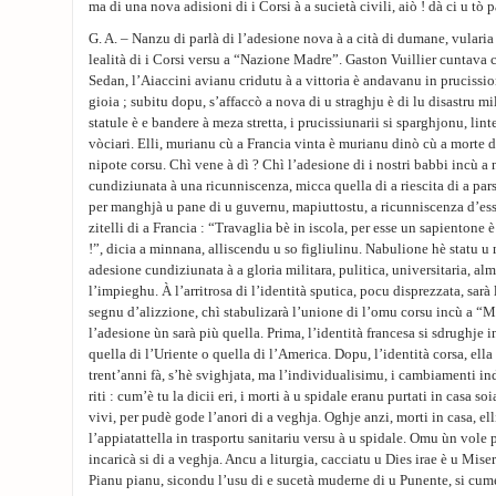
ma di una nova adisioni di i Corsi à a sucietà civili, aiò ! dà ci u tò p
G. A. – Nanzu di parlà di l’adesione nova à a cità di dumane, vularia 
lealità di i Corsi versu a “Nazione Madre”. Gaston Vuillier cuntava ch
Sedan, l’Aiaccini avianu cridutu à a vittoria è andavanu in prucissio
gioia ; subitu dopu, s’affaccò a nova di u straghju è di lu disastru m
statule è e bandere à meza stretta, i prucissiunarii si sparghjonu, lin
vòciari. Elli, murianu cù a Francia vinta è murianu dinò cù a morte 
nipote corsu. Chì vene à dì ? Chì l’adesione di i nostri babbi incù a 
cundiziunata à una ricunniscenza, micca quella di a riescita di a pa
per manghjà u pane di u guvernu, mapiuttostu, a ricunniscenza d’esse
zitelli di a Francia : “Travaglia bè in iscola, per esse un sapientone
!”, dicia a minnana, alliscendu u so figliulinu. Nabulione hè statu u
adesione cundiziunata à a gloria militara, pulitica, universitaria, al
l’impieghu. À l’arritrosa di l’identità sputica, pocu disprezzata, sarà
segnu d’alizzione, chì stabulizarà l’unione di l’omu corsu incù a “
l’adesione ùn sarà più quella. Prima, l’identità francesa si sdrughje
quella di l’Uriente o quella di l’America. Dopu, l’identità corsa, ella
trent’anni fà, s’hè svighjata, ma l’individualisimu, i cambiamenti ind
riti : cum’è tu la dicii eri, i morti à u spidale eranu purtati in casa so
vivi, per pudè gode l’anori di a veghja. Oghje anzi, morti in casa, el
l’appiatattella in trasportu sanitariu versu à u spidale. Omu ùn vole p
incaricà si di a veghja. Ancu a liturgia, cacciatu u Dies irae è u Misere
Pianu pianu, sicondu l’usu di e sucetà muderne di u Punente, si cume