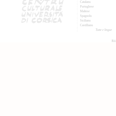
Catalanu
Purtughese
Maltese
Spagnolu
Sicilianu
Castillianu
Tutte e lingue
Réa