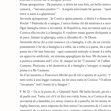
Prima spiegazione : Da partuttu, u drittu hè una fola, un bellu intrecc
carnavà, –“larvatus prodeo !”–. A regula universale hè quessa : “quell
torce u nazu à a ghjustizia”.
Seconda spiegazione : In Corsica sputicamente, u drittu è a dimucraz
Perchè ? Parlendu di u sangue, l’unica forma chì dà struttura à a suce
Ogni famiglia ritene a suvranità. In Ripublica, issa suvranità sarà a p
Corsica ella tocche à a famiglia. E vindette eranu guerre dichjarate trà 
di pace, firmati in ghjesgia, sottu u ribombu di i Te Deum.
Aristotile dicia chì a cità cumence cù a famiglia, è chì, da un circulu 
pianamente è bè da a famiglia à a tribù, da a tribù à u paese, da u pa
passu ùn s’hè mai francatu : ogni cumunità naturale si ferme à a trib
un appicciu artificiale, un sistema appughjatu da fora. Mi diciarai tù
a pulitica arrabiatu ind’ì cive. Iè, maquè ùn hè “l’assunta” di l’affar
Cumunu. Piuttostu, u bè dumesticu di e famiglie s’intoppe, si manghj
prima à u Bè Cumunu.
Sè d’accunsentu o Francescu-Michè per dì chì u spiritu di a
polis
, “
tutti sottu à una legge cumuna, ùn hè ancu natu in Corsica ? O allora 
“incarnatu” ind’ì leami di u Sangue ?
F. M. D. – Ùn ti la possu dì, o Ghjirald’Antò. Hè bella faciuli, pà nò
di parlà cusì. Tuttu ciò ch’è tù dici era virità, forsa, in a Corsica di t
suvranità di a famidda, à u sensu clanicu di a parolla, ùn hè mortu in 
leghji francesa, ancu imposta da fora senza l’accunsentu di i Corsi ste
pruteghji da a viulenza, masimu in u cuntestu ughjincu di dibulezza d