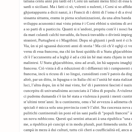
taliana centu anni più tardi ed i Corsi ùn sariani menu filici di essa t
sardi o siciliani. Ma i fatti ci sò, vulenti o nulenti, i Corsi si so aff
ghjustappuntu a dicii nanzi, à i Francii di i dritti di l’omu è di a rivu
sissanta sittanta, eramu in piena sculunizzazioni, da una altra ban
sviluppu acunomici mai vistu prima è i Corsi ebbini u sintimu di avè
a so parti di u pasticciu. Quanti si n’andoni, propriu com’è i nosci ba
da mari culandi calchì travaddu, da buscà travaddu o divintà impiega
stranieri, Purtughesi o i Magribini. Dopu sò ghjunti i pedi neri è ci h
Via, ùn si pò sguassà duicenti anni di storia ! Ma ciò ch’è oghji ci vol
versu di essa francesu, ma chì ùn fussi quiddu di u Statu ghjacubbin
ch’è l’accunsentu ad a leghji è ad a cità ùn hè mai statu chjaru in tutt
malintesi. U Statu ghjacubbinu, sinu ad avali, ùn hà sapputu imaghji
francesu. Ciò vinia à dì a riduzzioni di i diffarenzi trà i cumpunenti 
francesa, incù u ricusu di i so lingui, cunsidirati com’è patois da dis
altrò, par un dittu, in Ispagna o in Italia chì ni l’unità hè stata rializa
luci, l’altra dopu, ùn si hè mai vistu, for’ di i parentesi fascisti è naz
cuncepitu di univarsalisimu accunciatu à l’idea di populu. A viulen
ci pudemu dumandà s’è ùn hè stata a viulenza à puntà i menti cuntin
st’ultimi trent’anni. In u cuntinentu, omu s’hè avvezzu à adimetta ch
spiciali è micca solu una provincia com’è l’altri. Sta cuscenza nova a
pulitichi cuntinentali ùn poni ed ùn sani parlà di “populi francesi” à 
un novu rubbiconu. Questi quì sentini attacati à una ripublica “una 
me, a ripublica pò cuncipì si in modu plurali, puri firmendu unita. Es
campà in mezu à dui culturi, tuttu ciò cheri a cuufficialità ed, ancu