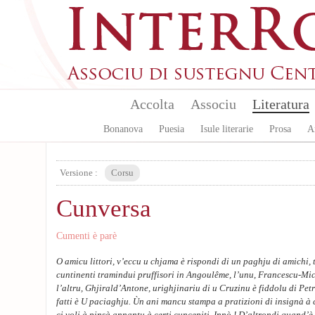
Skip to main content
Accolta
Associu
Literatura
Bonanova
Puesia
Isule literarie
Prosa
A
Versione :
Corsu
Cunversa
Cumenti è parè
O amicu littori, v’eccu u chjama è rispondi di un paghju di amichi, 
cuntinenti tramindui pruffisori in Angoulême, l’unu, Francescu-Miche
l’altru, Ghjirald’Antone, urighjinariu di u Cruzinu è fiddolu di Petr
fatti è U paciaghju. Ùn ani mancu stampa a pratizioni di insignà à