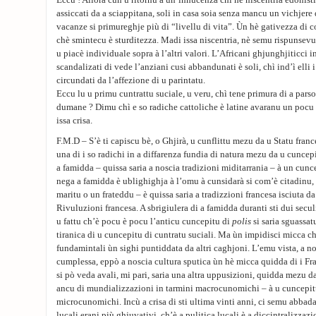
Eccu ! Allora cun u ritornu à un’innucenza chì hè niscentria edonist
assiccati da a sciappitana, soli in casa soia senza mancu un vichjere
vacanze si primureghje più di “livellu di vita”. Ùn hè gativezza di co
chè smintecu è sturditezza. Madi issa niscentria, nè semu rispunsevul
u piacè individuale sopra à l’altri valori. L’Africani ghjunghjiticci i
scandalizati di vede l’anziani cusi abbandunati è soli, chì ind’ì elli i
circundati da l’affezione di u parintatu.
Eccu lu u primu cuntrattu suciale, u veru, chì tene primura di a parso
dumane ? Dimu chì e so radiche cattoliche è latine avaranu un pocu 
issa crisa.
F.M.D – S’è ti capiscu bè, o Ghjirà, u cunflittu mezu da u Statu franc
una di i so radichi in a diffarenza fundia di natura mezu da u cuncep
a famidda – quissa saria a noscia tradizioni miditarrania – à un cunce
nega a famidda è ublighighja à l’omu à cunsidarà si com’è citadinu, 
maritu o un frateddu – è quissa saria a tradizzioni francesa isciuta da
Rivuluzioni francesa. A sbrigiulera di a famidda duranti sti dui seculi
u fattu ch’è pocu è pocu l’anticu cuncepitu di
polis
si saria sguassat
tiranica di u cuncepitu di cuntratu suciali. Ma ùn impidisci micca ch
fundamintali ùn sighi puntiddata da altri caghjoni. L’emu vista, a no
cumplessa, eppò a noscia cultura sputica ùn hè micca quidda di i Fran
si pò veda avali, mi pari, saria una altra uppusizioni, quidda mezu 
ancu di mundializzazioni in tarmini macrocunomichi – à u cuncepit
microcunomichi. Incù a crisa di sti ultima vinti anni, ci semu abbada
lucali erani più ghjuvativi, ch’è a pulitica lucali è a diccintralizzaz