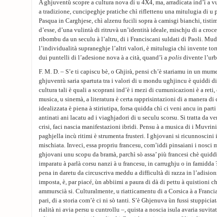
A ghjuventù scopre a cultura nova di u 4X4, ma, arradicata ind’ì a vu
a tradizione, cuncipeghje pratiche chì riflettenu una mitulugia di u 
Pasqua in Carghjese, chì alzenu fucili sopra à camisgi bianchi, tist
d’esse, d’una vulintà di ritruvà un’identità ideale, mischju di a croce
ribombu da un seculu à l’altru, di i Franciscani suldati di Paoli. Mu
l’individualità supraneghje l’altri valori, è mitulugia chì invente tor
dui puntelli di l’adesione nova à a cità, quand’ì a
polis
divente l’urb
F. M. D. – S’e ti capiscu bè, o Ghjirà, pensi ch’è stariamu in un mumen
ghjuventù saria spartuta tra i valori di u mondu ughjincu è quiddi di 
cultura tali è quali a scoprani ind’è i mezi di cumunicazioni è a reti,
musica, u sinemà, a literatura è certa rapprisintazioni di a manera di
idealizzata è piena à stiriutipa, forsa quidda chì ci veni ancu in part
antinati ani lacatu ad i viaghjadori di u seculu scorsu. Si tratta da v
crisi, faci nascia manifestazioni ibridi. Pensu à a musica di i Muvrini
paghjella incù ritimi è strumenta frusteri. I ghjovani si ricunnoscini 
mischiata. Inveci, essa propriu francesu, com’iddi pinsaiani i nosci 
ghjovani unu scopu da bramà, parchì sò assa’ più francesi chè quiddi
imparatu à parlà corsu nanzi à u francesu, in carrughju o in famidda 
pena in daretu da circuscriva meddu a difficultà di razza in l’adisioni
imposta, è, par piacé, ùn abbiimi a paura di dà di pettu à quistioni ch
ammurscià si. Culturalmente, u riatticamentu di a Corsica à a Francia
pari, di a storia com’è ci ni sò tanti. S’è Ghjenuva ùn fussi stuppicia
rialità ni avia persu u cuntrollu –, quista a noscia isula avaria suvita