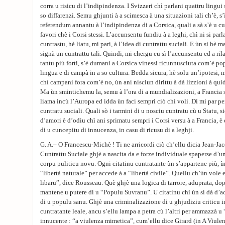
corra u risicu di l’indipindenza. I Svizzeri chì parlani quattru lingui 
so diffarenzi. Semu ghjunti à a scimesca à una situazioni tali ch’è, s
referendum annantu à l’indipindenza di a Corsica, quali a sà s’è u cu
favori chè i Corsi stessi. L’accunsentu fundiu à a leghi, chì ni si par
cuntrastu, hè liatu, mi pari, à l’idea di cuntrattu suciali. E ùn si hè ma
signà un cuntrattu tali. Quindi, mi chergu eu sì l’accunsentu ed a rila
tantu più forti, s’è dumani a Corsica vinessi ricunnusciuta com’è pop
lingua e di campà in a so cultura. Bedda sicura, hè solu un’ipotesi,
chì campani fora com’è no, ùn ani nisciun dirittu à dà lizzioni à quid
Ma ùn smintichemu la, semu à l’ora di a mundializazioni, a Francia st
liama incù l’Auropa ed idda ùn faci sempri ciò chì voli. Dì mi par pe
cuntratu suciali. Quali sò i tarmini di u nosciu cuntratu cù u Statu, sio
d’amori è d’odiu chì ani sprimatu sempri i Corsi versu à a Francia, è
di u cuncepitu di innucenza, in casu di ricusu di a leghji.
G. A.– O Francescu-Michè ! Ti ne arricordi ciò ch’ellu dicia Jean-J
Cuntrattu Suciale ghjè a nascita da e forze individuale spaperse d’un
corpu puliticu novu. Ogni citatinu cuntratante ùn s’appartene più, ùn
“libertà naturale” per accede à a “libertà civile”. Quellu ch’ùn vole e
libaru”, dice Rousseau. Què ghjè una logica di tarrore, aduprata, d
mantene u putere di u “Populu Suvranu”. U citatinu chì ùn si dà d’
di u populu sanu. Ghjè una criminalizazione di u ghjudiziu criticu 
cuntratante leale, ancu s’ellu lampa a petra cù l’altri per ammazzà u 
innucente : “a viulenza mimetica”, cum’ellu dice Girard (in A Viulenz