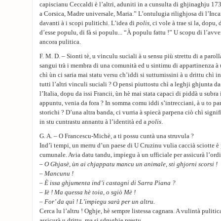
capiscianu Ceccaldi è l’altri, aduniti in a cunsulta di ghjinaghju 17
a Corsica, Madre universale, Maria.” L’ontulugia rilighjosa di l’In
davanti à i scopi pulitichi. L’idea di
polis
, ci vole à trae si la, dopu,
d’esse populu, di fà si populu... “À populu fattu !” U scopu di l’avv
ancora pulitica.
F. M. D. – Sionti tè, u vinculu suciali à u sensu più strettu di a paroll
sangui trà i membra di una comunità ed u sintimu di appartinenza à u
chì ùn ci saria mai statu versu ch’iddi si suttumissini à u drittu chì i
tutti l’altri vinculi suciali ? O pensi piuttostu chì a leghji ghjunta d
l’Italia, dopu da issi Francii, ùn hè mai stata capaci di piddà u subra
appuntu, venia da fora ? In somma comu iddi s’intrecciani, à u to parè
storichi ? D’una altra banda, ci vurria à spiecà parpena ciò chì signif
in stu cuntrastu annantu à l’identità ed a
polis
.
G. A. – O Francescu-Michè, a ti possu cuntà una struvula ?
Ind’ì tempi, un merru d’un paese di U Cruzinu vulia caccià sciotte è p
cumunale. Avia datu tandu, impiegu à un ufficiale per assicurà l’ord
–
O Ghjasè, ùn ai chjappatu mancu un animale, sti ghjorni scorsi !
– Mancunu !
– È issa ghjumenta ind’i castagni di Sarra Piana ?
– Iè ! Ma quessa hè toia, o sgiò Mè !
– For’ da quì ! L’impiegu sarà per un altru.
Cerca lu l’altru ! Oghje, hè sempre listessa cagnara. A vulintà pulitic
assicurà u drittu, ma si sdrughje prestu.