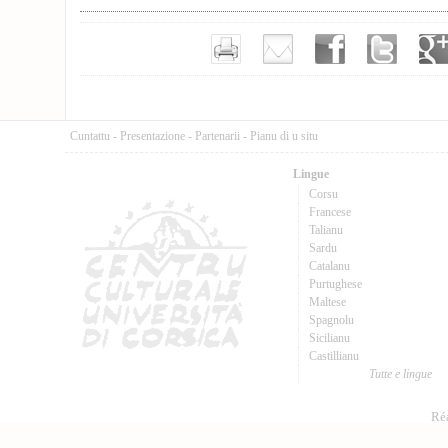
Cuntattu
-
Presentazione
-
Partenarii
-
Pianu di u situ
Lingue
Corsu
Francese
Talianu
Sardu
Catalanu
Purtughese
Maltese
Spagnolu
Sicilianu
Castillianu
Tutte e lingue
Réa