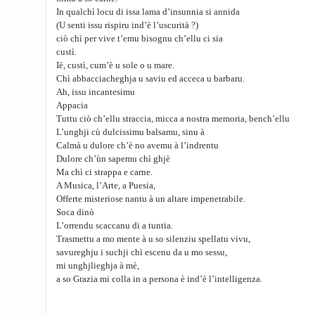
In qualchì locu di issa lama d’insunnia si annida
(U senti issu rispiru ind’è l’uscurità ?)
ciò chì per vive t’emu bisognu ch’ellu ci sia
custì.
Iè, custì, cum’è u sole o u mare.
Chì abbacciacheghja u saviu ed acceca u barbaru.
Ah, issu incantesimu
Appacia
Tuttu ciò ch’ellu straccia, micca a nostra memoria, bench’ellu
L’unghji cù dulcissimu balsamu, sinu à
Calmà u dulore ch’è no avemu à l’indrentu
Dulore ch’ùn sapemu chì ghjè
Ma chì ci strappa e carne.
A Musica, l’Arte, a Puesia,
Offerte misteriose nantu à un altare impenetrabile.
Soca dinò
L’orrendu scaccanu di a tuntia.
Trasmettu a mo mente à u so silenziu spellatu vivu,
savureghju i suchji chì escenu da u mo sessu,
mi unghjlieghja à mè,
a so Grazia mi colla in a persona è ind’è l’intelligenza.