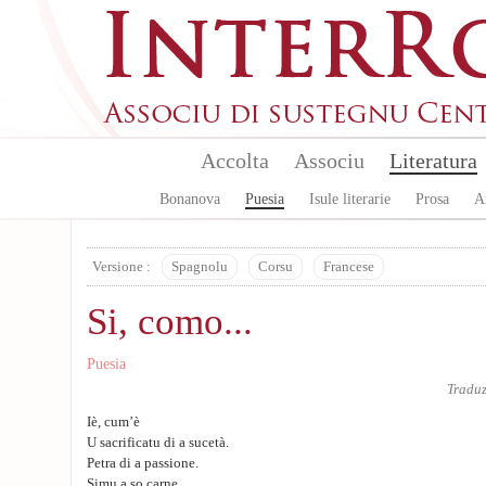
Aller au contenu principal
Accolta
Associu
Literatura
Bonanova
Puesia
Isule literarie
Prosa
A
Versione :
Spagnolu
Corsu
Francese
Si, como...
Puesia
Tradu
Iè, cum’è
U sacrificatu di a sucetà.
Petra di a passione.
Simu a so carne.