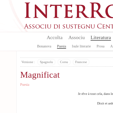
Aller au contenu principal
Accolta
Associu
Literatura
Bonanova
Puesia
Isule literarie
Prosa
A
Versione :
Spagnolu
Corsu
Francese
Magnificat
Puesia
Je rêve à tout cela, dans 
Dixit et ard