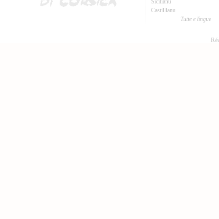
Sicilianu
Castillianu
Tutte e lingue
Réa