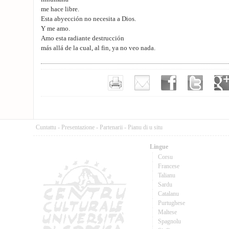
me hace libre.
Esta abyección no necesita a Dios.
Y me amo.
Amo esta radiante destrucción
más allá de la cual, al fin, ya no veo nada.
Cuntattu
-
Presentazione
-
Partenarii
-
Pianu di u situ
Lingue
Corsu
Francese
Talianu
Sardu
Catalanu
Purtughese
Maltese
Spagnolu