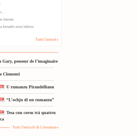
r
...
ae musae
a besado esos labios
Tutti l'autori
 Gary, penseur de l’imaginaire
le Clementi
U rumanzu Pirandellianu
“L’ochju di un rumanzu”
Tesa cun corsu trà quattru
ica
Tutti l'articuli di Literatura