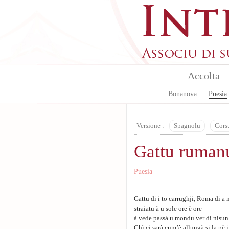
Aller au contenu principal
Accolta
Bonanova
Puesia
Versione :
Spagnolu
Cors
Gattu ruman
Puesia
Gattu di i to carrughji, Roma di a 
straiatu à u sole ore è ore
à vede passà u mondu ver di nisun
Chì ci sarà cum’è allungà si la pè i