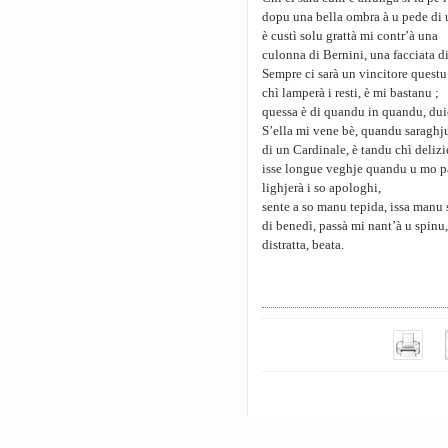
dopu una bella ombra à u pede di 
è custì solu grattà mi contr’à una
culonna di Bernini, una facciata 
Sempre ci sarà un vincitore questu
chì lamperà i resti, è mi bastanu ;
quessa è di quandu in quandu, dui
S’ella mi vene bè, quandu saraghju
di un Cardinale, è tandu chì delizi
isse longue veghje quandu u mo p
lighjerà i so apologhi,
sente a so manu tepida, issa manu 
di benedì, passà mi nant’à u spinu,
distratta, beata.