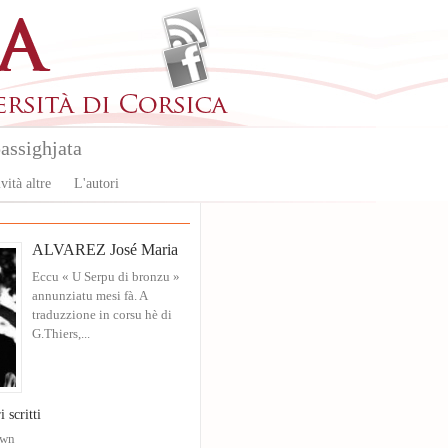
assighjata
vità altre
L'autori
ALVAREZ José Maria
Eccu « U Serpu di bronzu »
annunziatu mesi fà. A
traduzzione in corsu hè di
G.Thiers,...
i scritti
own