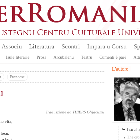
Associu
Literatura
Scontri
Impara u Corsu
Sp
Isule literarie
Prosa
Arcubalenu
Teatru
Cumenti è parè
Atti
L'autore
u
Francese
u
Traduzzione da
THIERS Ghjacumu
mo vita,
I so altr
 locu.
The cr
 to Fori,