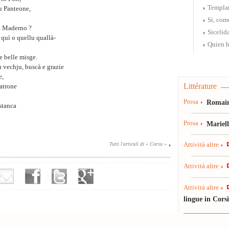
Templa
u Panteone,
Si, como
di Maderno ?
Sicelid
 quì o quellu quallà-
Quien h
e belle misge.
 vechju, buscà e grazie
e,
Littérature
atrone
Prosa
Romain
stanca
Prosa
Mariel
Tutti l'articuli di « Corsu »
Attività altre
Attività altre
Attività altre
lingue in Cors